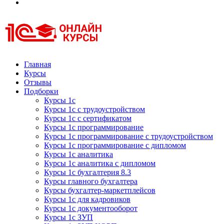
Курсы 1С
Курсы 1С официальная сертификация
Главная
Курсы
Отзывы
Подборки
Курсы 1с
Курсы 1с с трудоустройством
Курсы 1с с сертификатом
Курсы 1с программирование
Курсы 1с программирование с трудоустройством
Курсы 1с программирование с дипломом
Курсы 1с аналитика
Курсы 1с аналитика с дипломом
Курсы 1с бухгалтерия 8.3
Курсы главного бухгалтера
Курсы бухгалтер-маркетплейсов
Курсы 1с для кадровиков
Курсы 1с документооборот
Курсы 1с ЗУП