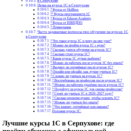
в Серпухове
Цены на курсы 1С в Серпухове
? Курсы от Skillbox
?‍? Курсы программиста 1С
? Курсы от Eduson Academy
? Курсы от НИИДПО
? Примечания
Часто задаваемые вопросы про обучение на курсах 1С
в Серпухове
? Что такое курсы 1С и чему на них учат?
? Можно ли пройти курсы 1С с нуля?
? Сколько длится обучение на курсах 1С?
? Сколько стоят курсы 1С?
? Какие курсы 1С лучше выбрать?
? Можно ли работать после курсов 1С без опыта?
? Выдают ли сертификат после курсов 1С?
? Онлайн или офлайн: как лучше учиться 1С?
? Сложно ли учиться на курсах 1С?
? Востребована ли профессия после курсов 1С?
? Можно ли работать удалённо после курсов 1С?
? Подойдут ли курсы 1С для смены профессии?
? Стоит ли учиться 1С в 2026–2027 году?
? Сколько времени нужно, чтобы освоить 1С?
? Можно ли учиться без опыта?
? Что важнее: сертификат или навыки?
Похожие курсы 1С:
Лучшие курсы 1С в Серпухове: где