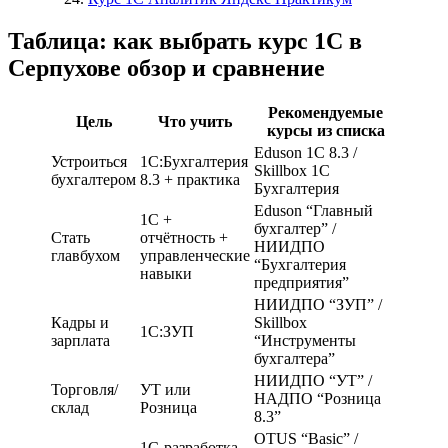
Таблица: как выбрать курс 1С в
Серпухове обзор и сравнение
Рекомендуемые
Цель
Что учить
курсы из списка
Eduson 1С 8.3 /
Устроиться
1С:Бухгалтерия
Skillbox 1С
бухгалтером
8.3 + практика
Бухгалтерия
Eduson “Главный
1С +
бухгалтер” /
Стать
отчётность +
НИИДПО
главбухом
управленческие
“Бухгалтерия
навыки
предприятия”
НИИДПО “ЗУП” /
Кадры и
Skillbox
1С:ЗУП
зарплата
“Инструменты
бухгалтера”
НИИДПО “УТ” /
Торговля/
УТ или
НАДПО “Розница
склад
Розница
8.3”
OTUS “Basic” /
1С-разработка