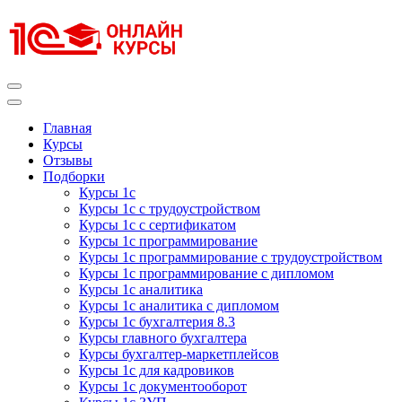
Перейти
к
содержимому
(нажмите
Enter)
Курсы 1С
Курсы 1С официальная сертификация
Главная
Курсы
Отзывы
Подборки
Курсы 1с
Курсы 1с с трудоустройством
Курсы 1с с сертификатом
Курсы 1с программирование
Курсы 1с программирование с трудоустройством
Курсы 1с программирование с дипломом
Курсы 1с аналитика
Курсы 1с аналитика с дипломом
Курсы 1с бухгалтерия 8.3
Курсы главного бухгалтера
Курсы бухгалтер-маркетплейсов
Курсы 1с для кадровиков
Курсы 1с документооборот