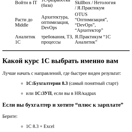
Войти в IT
Skillbox / Нетология
(база)
/ Я.Практикум
OTUS
Архитектура,
Расти до
“Оптимизация”,
оптимизация,
Middle
“DevOps”,
DevOps
“Архитектор”
Аналитик
требования, ТЗ,
Я.Практикум “1С
1С
процессы
Аналитик”
Какой курс 1С выбрать именно вам
Лучше начать с направлений, где быстрее виден результат:
1С:Бухгалтерия 8.3
(самый понятный старт)
или
1С:ЗУП
, если вы в HR/кадрах
Если вы бухгалтер и хотите “плюс к зарплате”
Берите:
1С 8.3 + Excel