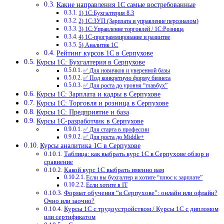
Какие направления 1С самые востребованные
1) 1С:Бухгалтерия 8.3
2) 1С:ЗУП (Зарплата и управление персоналом)
3) 1С:Управление торговлей / 1С:Розница
4) 1С-программирование и развитие
5) Аналитик 1С
Рейтинг курсов 1С в Серпухове
Курсы 1С: Бухгалтерия в Серпухове
✅ Для новичков и уверенной базы
✅ Под конкретную форму бизнеса
✅ Для роста до уровня “главбух”
Курсы 1С: Зарплата и кадры в Серпухове
Курсы 1С: Торговля и розница в Серпухове
Курсы 1С: Предприятие и база
Курсы 1С-разработчик в Серпухове
✅ Для старта в профессии
✅ Для роста до Middle+
Курсы аналитика 1С в Серпухове
Таблица: как выбрать курс 1С в Серпухове обзор и
сравнение
Какой курс 1С выбрать именно вам
Если вы бухгалтер и хотите “плюс к зарплате”
Если хотите в IT
Формат обучения “в Серпухове”: онлайн или офлайн?
Очно или заочно?
Курсы 1С с трудоустройством / Курсы 1С с дипломом
или сертификатом