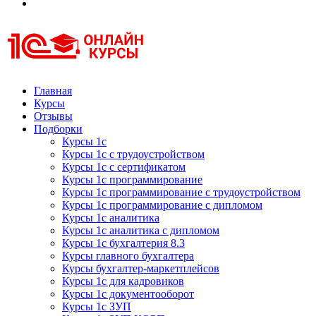
Курсы 1С
Курсы 1С официальная сертификация
Главная
Курсы
Отзывы
Подборки
Курсы 1с
Курсы 1с с трудоустройством
Курсы 1с с сертификатом
Курсы 1с программирование
Курсы 1с программирование с трудоустройством
Курсы 1с программирование с дипломом
Курсы 1с аналитика
Курсы 1с аналитика с дипломом
Курсы 1с бухгалтерия 8.3
Курсы главного бухгалтера
Курсы бухгалтер-маркетплейсов
Курсы 1с для кадровиков
Курсы 1с документооборот
Курсы 1с ЗУП