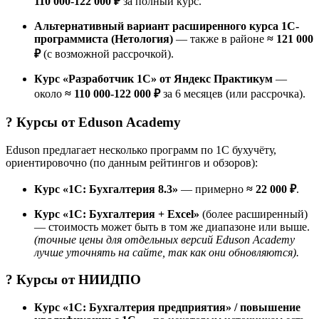
110 000-122 000 ₽
за полный курс.
Альтернативный вариант расширенного курса 1С-
программиста (Нетология)
— также в районе
≈ 121 000
₽
(с возможной рассрочкой).
Курс «Разработчик 1C» от Яндекс Практикум
—
около
≈ 110 000-122 000 ₽
за 6 месяцев (или рассрочка).
? Курсы от
Eduson Academy
Eduson предлагает несколько программ по 1С бухучёту,
ориентировочно (по данным рейтингов и обзоров):
Курс «1С: Бухгалтерия 8.3»
— примерно
≈ 22 000 ₽
.
Курс «1С: Бухгалтерия + Excel»
(более расширенный)
— стоимость может быть в том же диапазоне или выше.
(точные цены для отдельных версий Eduson Academy
лучше уточнять на сайте, так как они обновляются).
? Курсы от
НИИДПО
Курс «1С: Бухгалтерия предприятия» / повышение