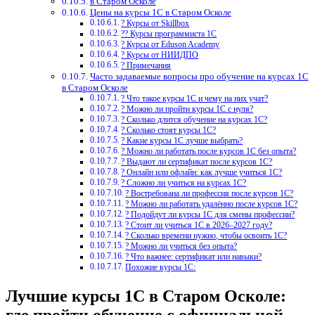
в Старом Осколе
Цены на курсы 1С в Старом Осколе
? Курсы от Skillbox
?‍? Курсы программиста 1С
? Курсы от Eduson Academy
? Курсы от НИИДПО
? Примечания
Часто задаваемые вопросы про обучение на курсах 1С
в Старом Осколе
? Что такое курсы 1С и чему на них учат?
? Можно ли пройти курсы 1С с нуля?
? Сколько длится обучение на курсах 1С?
? Сколько стоят курсы 1С?
? Какие курсы 1С лучше выбрать?
? Можно ли работать после курсов 1С без опыта?
? Выдают ли сертификат после курсов 1С?
? Онлайн или офлайн: как лучше учиться 1С?
? Сложно ли учиться на курсах 1С?
? Востребована ли профессия после курсов 1С?
? Можно ли работать удалённо после курсов 1С?
? Подойдут ли курсы 1С для смены профессии?
? Стоит ли учиться 1С в 2026–2027 году?
? Сколько времени нужно, чтобы освоить 1С?
? Можно ли учиться без опыта?
? Что важнее: сертификат или навыки?
Похожие курсы 1С:
Лучшие курсы 1С в Старом Осколе: