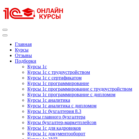
Перейти
к
содержимому
(нажмите
Enter)
Курсы 1С
Курсы 1С официальная сертификация
Главная
Курсы
Отзывы
Подборки
Курсы 1с
Курсы 1с с трудоустройством
Курсы 1с с сертификатом
Курсы 1с программирование
Курсы 1с программирование с трудоустройством
Курсы 1с программирование с дипломом
Курсы 1с аналитика
Курсы 1с аналитика с дипломом
Курсы 1с бухгалтерия 8.3
Курсы главного бухгалтера
Курсы бухгалтер-маркетплейсов
Курсы 1с для кадровиков
Курсы 1с документооборот