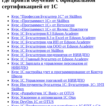
где пройти обучение с официальной
сертификацией от 1С
Курс “Профессия Бухгалтер 1С” от Skillbox
Курс «Программист 1С» от Skillbox
Курс «Программист 1С» от Нетологии
Курс «Программист 1С» от Яндекс Практикум
Курс 1С Бухгалтерия 8.3 Eduson Academy
Курс 1С Бухгалтерия 8.3 и Excel от Eduson Academy
Курс 1С Бухгалтерия для ИП от Eduson Academy
Курс 1С Бухгалтерия для ООО от Eduson Academy
Курс 1С Бухгалтерия от Skillbox
Курс 1С Бухгалтерия предприятия от НИИДПО
Курс 1С Главный бухгалтер от Eduson Academy
Курс 1С Зарплата и управление персоналом от
НИИДПО
Курс 1С настройка учет и программирование от Контур
Школа
Курс 1С Управление торговлей от НИИДПО
Курс Инструменты бухгалтера 1С: Бухгалтерия, 1С: ЗУП
Skillbox
Курс «Разработчик 1С Basic» от OTUS
Курс Ускорение и оптимизация 1С Otus
Курс DevOps 1С от OTUS
Курс 1С Профессиональная разработка в 1С:EDT + Git