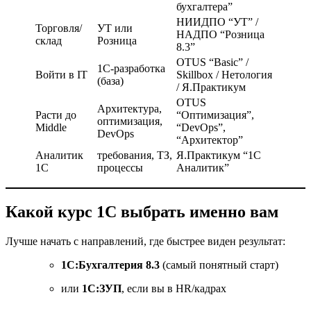
бухгалтера”
НИИДПО “УТ” /
Торговля/
УТ или
НАДПО “Розница
склад
Розница
8.3”
OTUS “Basic” /
1С-разработка
Войти в IT
Skillbox / Нетология
(база)
/ Я.Практикум
OTUS
Архитектура,
Расти до
“Оптимизация”,
оптимизация,
Middle
“DevOps”,
DevOps
“Архитектор”
Аналитик
требования, ТЗ,
Я.Практикум “1С
1С
процессы
Аналитик”
Какой курс 1С выбрать именно вам
Лучше начать с направлений, где быстрее виден результат:
1С:Бухгалтерия 8.3
(самый понятный старт)
или
1С:ЗУП
, если вы в HR/кадрах