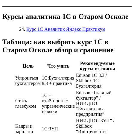
Курсы аналитика 1С в Старом Осколе
Курс 1С Аналитик Яндекс Практикум
Таблица: как выбрать курс 1С в
Старом Осколе обзор и сравнение
Рекомендуемые
Цель
Что учить
курсы из списка
Eduson 1С 8.3 /
Устроиться
1С:Бухгалтерия
Skillbox 1С
бухгалтером
8.3 + практика
Бухгалтерия
Eduson “Главный
1С +
бухгалтер” /
Стать
отчётность +
НИИДПО
главбухом
управленческие
“Бухгалтерия
навыки
предприятия”
НИИДПО “ЗУП” /
Кадры и
Skillbox
1С:ЗУП
зарплата
“Инструменты