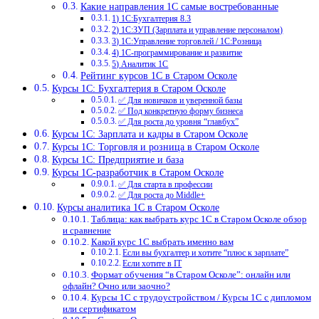
Какие направления 1С самые востребованные
1) 1С:Бухгалтерия 8.3
2) 1С:ЗУП (Зарплата и управление персоналом)
3) 1С:Управление торговлей / 1С:Розница
4) 1С-программирование и развитие
5) Аналитик 1С
Рейтинг курсов 1С в Старом Осколе
Курсы 1С: Бухгалтерия в Старом Осколе
✅ Для новичков и уверенной базы
✅ Под конкретную форму бизнеса
✅ Для роста до уровня “главбух”
Курсы 1С: Зарплата и кадры в Старом Осколе
Курсы 1С: Торговля и розница в Старом Осколе
Курсы 1С: Предприятие и база
Курсы 1С-разработчик в Старом Осколе
✅ Для старта в профессии
✅ Для роста до Middle+
Курсы аналитика 1С в Старом Осколе
Таблица: как выбрать курс 1С в Старом Осколе обзор
и сравнение
Какой курс 1С выбрать именно вам
Если вы бухгалтер и хотите “плюс к зарплате”
Если хотите в IT
Формат обучения “в Старом Осколе”: онлайн или
офлайн? Очно или заочно?
Курсы 1С с трудоустройством / Курсы 1С с дипломом
или сертификатом