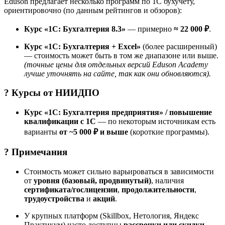
Eduson предлагает несколько программ по 1С бухучёту,
ориентировочно (по данным рейтингов и обзоров):
Курс «1С: Бухгалтерия 8.3»
— примерно
≈ 22 000 ₽
.
Курс «1С: Бухгалтерия + Excel»
(более расширенный)
— стоимость может быть в том же диапазоне или выше.
(точные цены для отдельных версий Eduson Academy
лучше уточнять на сайте, так как они обновляются).
? Курсы от
НИИДПО
Курс «1С: Бухгалтерия предприятия» / повышение
квалификации с 1С
— по некоторым источникам есть
варианты
от ~5 000 ₽ и выше
(короткие программы).
? Примечания
Стоимость может сильно варьироваться в зависимости
от
уровня (базовый, продвинутый)
, наличия
сертификата/гослицензии
,
продолжительности
,
трудоустройства
и
акций
.
У крупных платформ (Skillbox, Нетология, Яндекс
Практикум) часто доступны
рассрочки или скидки
,