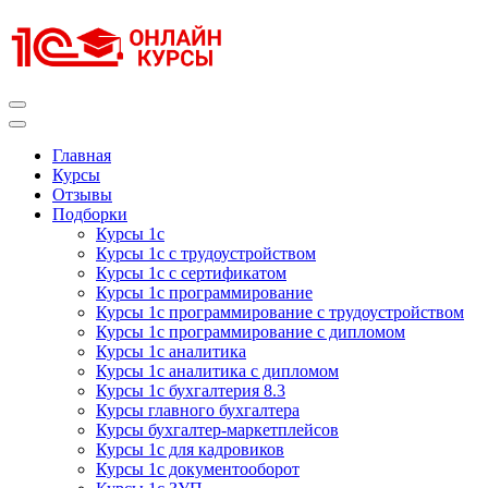
Перейти
к
содержимому
(нажмите
Enter)
Курсы 1С
Курсы 1С официальная сертификация
Главная
Курсы
Отзывы
Подборки
Курсы 1с
Курсы 1с с трудоустройством
Курсы 1с с сертификатом
Курсы 1с программирование
Курсы 1с программирование с трудоустройством
Курсы 1с программирование с дипломом
Курсы 1с аналитика
Курсы 1с аналитика с дипломом
Курсы 1с бухгалтерия 8.3
Курсы главного бухгалтера
Курсы бухгалтер-маркетплейсов
Курсы 1с для кадровиков
Курсы 1с документооборот