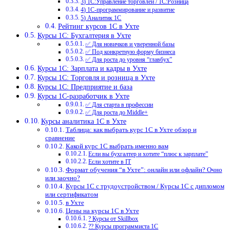
3) 1С:Управление торговлей / 1С:Розница
4) 1С-программирование и развитие
5) Аналитик 1С
Рейтинг курсов 1С в Ухте
Курсы 1С: Бухгалтерия в Ухте
✅ Для новичков и уверенной базы
✅ Под конкретную форму бизнеса
✅ Для роста до уровня “главбух”
Курсы 1С: Зарплата и кадры в Ухте
Курсы 1С: Торговля и розница в Ухте
Курсы 1С: Предприятие и база
Курсы 1С-разработчик в Ухте
✅ Для старта в профессии
✅ Для роста до Middle+
Курсы аналитика 1С в Ухте
Таблица: как выбрать курс 1С в Ухте обзор и
сравнение
Какой курс 1С выбрать именно вам
Если вы бухгалтер и хотите “плюс к зарплате”
Если хотите в IT
Формат обучения “в Ухте”: онлайн или офлайн? Очно
или заочно?
Курсы 1С с трудоустройством / Курсы 1С с дипломом
или сертификатом
в Ухте
Цены на курсы 1С в Ухте
? Курсы от Skillbox
?‍? Курсы программиста 1С