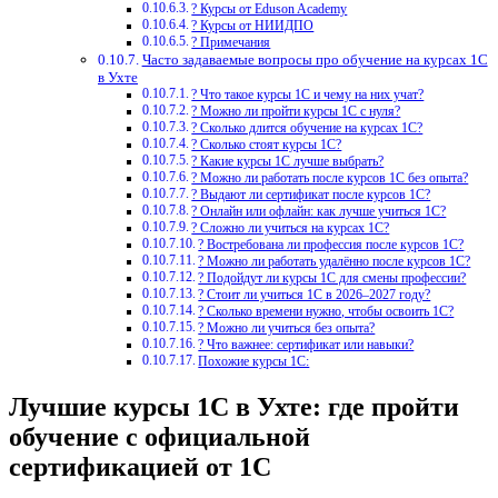
? Курсы от Eduson Academy
? Курсы от НИИДПО
? Примечания
Часто задаваемые вопросы про обучение на курсах 1С
в Ухте
? Что такое курсы 1С и чему на них учат?
? Можно ли пройти курсы 1С с нуля?
? Сколько длится обучение на курсах 1С?
? Сколько стоят курсы 1С?
? Какие курсы 1С лучше выбрать?
? Можно ли работать после курсов 1С без опыта?
? Выдают ли сертификат после курсов 1С?
? Онлайн или офлайн: как лучше учиться 1С?
? Сложно ли учиться на курсах 1С?
? Востребована ли профессия после курсов 1С?
? Можно ли работать удалённо после курсов 1С?
? Подойдут ли курсы 1С для смены профессии?
? Стоит ли учиться 1С в 2026–2027 году?
? Сколько времени нужно, чтобы освоить 1С?
? Можно ли учиться без опыта?
? Что важнее: сертификат или навыки?
Похожие курсы 1С:
Лучшие курсы 1С в Ухте: где пройти
обучение с официальной
сертификацией от 1С