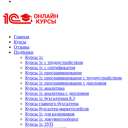
Курсы 1С
Курсы 1С официальная сертификация
Главная
Курсы
Отзывы
Подборки
Курсы 1с
Курсы 1с с трудоустройством
Курсы 1с с сертификатом
Курсы 1с программирование
Курсы 1с программирование с трудоустройством
Курсы 1с программирование с дипломом
Курсы 1с аналитика
Курсы 1с аналитика с дипломом
Курсы 1с бухгалтерия 8.3
Курсы главного бухгалтера
Курсы бухгалтер-маркетплейсов
Курсы 1с для кадровиков
Курсы 1с документооборот
Курсы 1с ЗУП