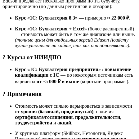
Eduson предлагает несколько программ по 1С бухучёту,
ориентировочно (по данным рейтингов и обзоров):
Курс «1С: Бухгалтерия 8.3»
— примерно
≈ 22 000 ₽
.
Курс «1С: Бухгалтерия + Excel»
(более расширенный)
— стоимость может быть в том же диапазоне или выше.
(точные цены для отдельных версий Eduson Academy
лучше уточнять на сайте, так как они обновляются).
? Курсы от
НИИДПО
Курс «1С: Бухгалтерия предприятия» / повышение
квалификации с 1С
— по некоторым источникам есть
варианты
от ~5 000 ₽ и выше
(короткие программы).
? Примечания
Стоимость может сильно варьироваться в зависимости
от
уровня (базовый, продвинутый)
, наличия
сертификата/гослицензии
,
продолжительности
,
трудоустройства
и
акций
.
У крупных платформ (Skillbox, Нетология, Яндекс
Практикум) часто доступны
рассрочки или скидки
,