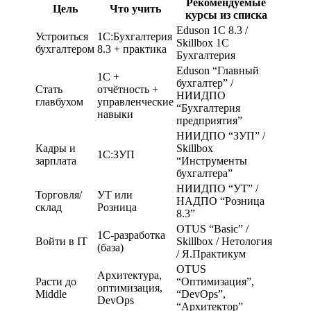
Рекомендуемые
Цель
Что учить
курсы из списка
Eduson 1С 8.3 /
Устроиться
1С:Бухгалтерия
Skillbox 1С
бухгалтером
8.3 + практика
Бухгалтерия
Eduson “Главный
1С +
бухгалтер” /
Стать
отчётность +
НИИДПО
главбухом
управленческие
“Бухгалтерия
навыки
предприятия”
НИИДПО “ЗУП” /
Кадры и
Skillbox
1С:ЗУП
зарплата
“Инструменты
бухгалтера”
НИИДПО “УТ” /
Торговля/
УТ или
НАДПО “Розница
склад
Розница
8.3”
OTUS “Basic” /
1С-разработка
Войти в IT
Skillbox / Нетология
(база)
/ Я.Практикум
OTUS
Архитектура,
Расти до
“Оптимизация”,
оптимизация,
Middle
“DevOps”,
DevOps
“Архитектор”