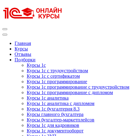
Перейти
к
содержимому
(нажмите
Enter)
Курсы 1С
Курсы 1С официальная сертификация
Главная
Курсы
Отзывы
Подборки
Курсы 1с
Курсы 1с с трудоустройством
Курсы 1с с сертификатом
Курсы 1с программирование
Курсы 1с программирование с трудоустройством
Курсы 1с программирование с дипломом
Курсы 1с аналитика
Курсы 1с аналитика с дипломом
Курсы 1с бухгалтерия 8.3
Курсы главного бухгалтера
Курсы бухгалтер-маркетплейсов
Курсы 1с для кадровиков
Курсы 1с документооборот