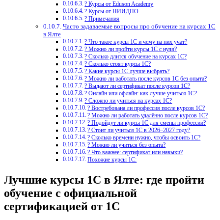
? Курсы от Eduson Academy
? Курсы от НИИДПО
? Примечания
Часто задаваемые вопросы про обучение на курсах 1С
в Ялте
? Что такое курсы 1С и чему на них учат?
? Можно ли пройти курсы 1С с нуля?
? Сколько длится обучение на курсах 1С?
? Сколько стоят курсы 1С?
? Какие курсы 1С лучше выбрать?
? Можно ли работать после курсов 1С без опыта?
? Выдают ли сертификат после курсов 1С?
? Онлайн или офлайн: как лучше учиться 1С?
? Сложно ли учиться на курсах 1С?
? Востребована ли профессия после курсов 1С?
? Можно ли работать удалённо после курсов 1С?
? Подойдут ли курсы 1С для смены профессии?
? Стоит ли учиться 1С в 2026–2027 году?
? Сколько времени нужно, чтобы освоить 1С?
? Можно ли учиться без опыта?
? Что важнее: сертификат или навыки?
Похожие курсы 1С:
Лучшие курсы 1С в Ялте: где пройти
обучение с официальной
сертификацией от 1С