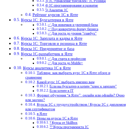
3) 1С:Управление торговлей / 1С:Розница
4) 1С-программирование и развитие
5) Аналитик 1С
Рейтинг курсов 1С в Ялте
Курсы 1С: Бухгалтерия в Ялте
✅ Для новичков и уверенной базы
✅ Под конкретную форму бизнеса
✅ Для роста до уровня “главбух”
Курсы 1С: Зарплата и кадры в Ялте
Курсы 1С: Торговля и розница в Ялте
Курсы 1С: Предприятие и база
Курсы 1С-разработчик в Ялте
✅ Для старта в профессии
✅ Для роста до Middle+
Курсы аналитика 1С в Ялте
Таблица: как выбрать курс 1С в Ялте обзор и
сравнение
Какой курс 1С выбрать именно вам
Если вы бухгалтер и хотите “плюс к зарплате”
Если хотите в IT
Формат обучения “в Ялте”: онлайн или офлайн? Очно
или заочно?
Курсы 1С с трудоустройством / Курсы 1С с дипломом
или сертификатом
в Ялте
Цены на курсы 1С в Ялте
? Курсы от Skillbox
?‍? Курсы программиста 1С