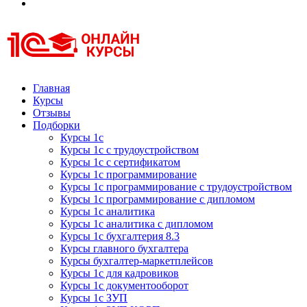
Курсы 1С
Курсы 1С официальная сертификация
Главная
Курсы
Отзывы
Подборки
Курсы 1с
Курсы 1с с трудоустройством
Курсы 1с с сертификатом
Курсы 1с программирование
Курсы 1с программирование с трудоустройством
Курсы 1с программирование с дипломом
Курсы 1с аналитика
Курсы 1с аналитика с дипломом
Курсы 1с бухгалтерия 8.3
Курсы главного бухгалтера
Курсы бухгалтер-маркетплейсов
Курсы 1с для кадровиков
Курсы 1с документооборот
Курсы 1с ЗУП