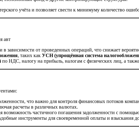
ерского учёта и позволяет свести к минимуму количество ошиб
я авт
 в зависимости от проведенных операций, что снижает вероятно
ложения
, таких как
УСН (упрощённая система налогообложен
й
по НДС, налогу на прибыль, налогам с физических лиц, а такж
гентами:
олженности, что важно для контроля финансовых потоков компа
ключая расчеты в различных валютах.
ая возможность частичного погашения задолженности с помощью
удобные инструменты для своевременной оплаты и взыскания до