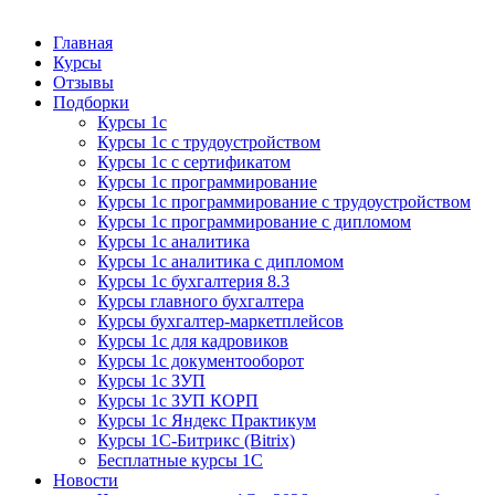
Курсы 1С
Курсы 1С официальная сертификация
Главная
Курсы
Отзывы
Подборки
Курсы 1с
Курсы 1с с трудоустройством
Курсы 1с с сертификатом
Курсы 1с программирование
Курсы 1с программирование с трудоустройством
Курсы 1с программирование с дипломом
Курсы 1с аналитика
Курсы 1с аналитика с дипломом
Курсы 1с бухгалтерия 8.3
Курсы главного бухгалтера
Курсы бухгалтер-маркетплейсов
Курсы 1с для кадровиков
Курсы 1с документооборот
Курсы 1с ЗУП
Курсы 1с ЗУП КОРП
Курсы 1с Яндекс Практикум
Курсы 1С-Битрикс (Bitrix)
Бесплатные курсы 1С
Новости