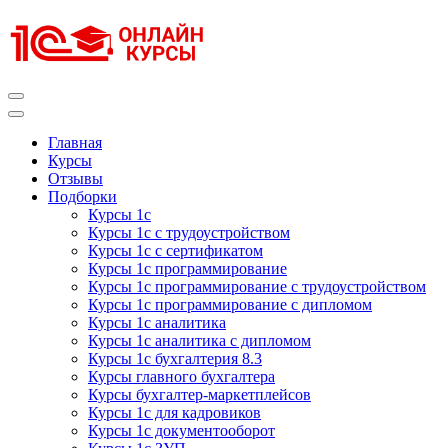
Перейти
к
содержимому
(нажмите
Enter)
Курсы 1С
Курсы 1С официальная сертификация
Главная
Курсы
Отзывы
Подборки
Курсы 1с
Курсы 1с с трудоустройством
Курсы 1с с сертификатом
Курсы 1с программирование
Курсы 1с программирование с трудоустройством
Курсы 1с программирование с дипломом
Курсы 1с аналитика
Курсы 1с аналитика с дипломом
Курсы 1с бухгалтерия 8.3
Курсы главного бухгалтера
Курсы бухгалтер-маркетплейсов
Курсы 1с для кадровиков
Курсы 1с документооборот