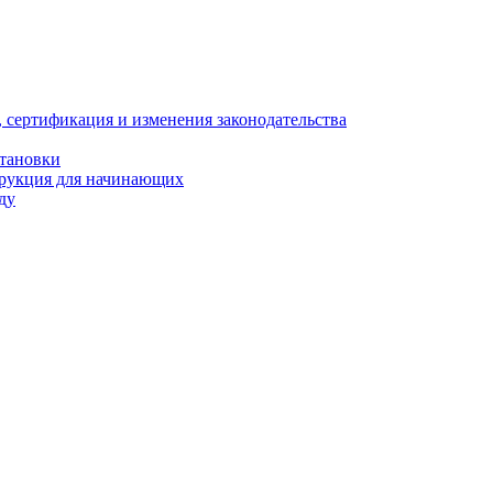
, сертификация и изменения законодательства
становки
трукция для начинающих
ду