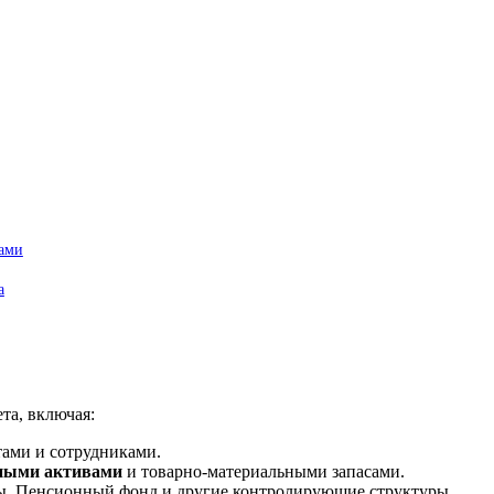
мами
а
та, включая:
тами и сотрудниками.
ьными активами
и товарно-материальными запасами.
ы, Пенсионный фонд и другие контролирующие структуры.