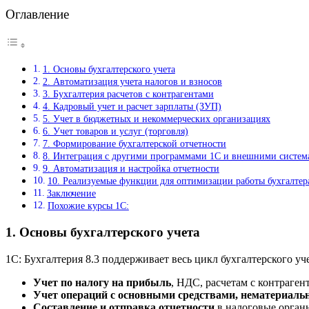
Оглавление
1. Основы бухгалтерского учета
2. Автоматизация учета налогов и взносов
3. Бухгалтерия расчетов с контрагентами
4. Кадровый учет и расчет зарплаты (ЗУП)
5. Учет в бюджетных и некоммерческих организациях
6. Учет товаров и услуг (торговля)
7. Формирование бухгалтерской отчетности
8. Интеграция с другими программами 1С и внешними систе
9. Автоматизация и настройка отчетности
10. Реализуемые функции для оптимизации работы бухгалтер
Заключение
Похожие курсы 1С:
1.
Основы бухгалтерского учета
1С: Бухгалтерия 8.3 поддерживает весь цикл бухгалтерского уче
Учет по налогу на прибыль
, НДС, расчетам с контраген
Учет операций с основными средствами, нематериал
Составление и отправка отчетности
в налоговые орган