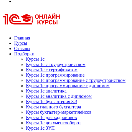
Курсы 1С
Курсы 1С официальная сертификация
Главная
Курсы
Отзывы
Подборки
Курсы 1с
Курсы 1с с трудоустройством
Курсы 1с с сертификатом
Курсы 1с программирование
Курсы 1с программирование с трудоустройством
Курсы 1с программирование с дипломом
Курсы 1с аналитика
Курсы 1с аналитика с дипломом
Курсы 1с бухгалтерия 8.3
Курсы главного бухгалтера
Курсы бухгалтер-маркетплейсов
Курсы 1с для кадровиков
Курсы 1с документооборот
Курсы 1с ЗУП