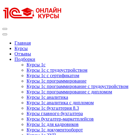
Перейти
к
содержимому
(нажмите
Enter)
Курсы 1С
Курсы 1С официальная сертификация
Главная
Курсы
Отзывы
Подборки
Курсы 1с
Курсы 1с с трудоустройством
Курсы 1с с сертификатом
Курсы 1с программирование
Курсы 1с программирование с трудоустройством
Курсы 1с программирование с дипломом
Курсы 1с аналитика
Курсы 1с аналитика с дипломом
Курсы 1с бухгалтерия 8.3
Курсы главного бухгалтера
Курсы бухгалтер-маркетплейсов
Курсы 1с для кадровиков
Курсы 1с документооборот