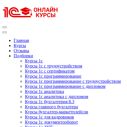
Перейти
к
содержимому
(нажмите
Enter)
Курсы 1С
Курсы 1С официальная сертификация
Главная
Курсы
Отзывы
Подборки
Курсы 1с
Курсы 1с с трудоустройством
Курсы 1с с сертификатом
Курсы 1с программирование
Курсы 1с программирование с трудоустройством
Курсы 1с программирование с дипломом
Курсы 1с аналитика
Курсы 1с аналитика с дипломом
Курсы 1с бухгалтерия 8.3
Курсы главного бухгалтера
Курсы бухгалтер-маркетплейсов
Курсы 1с для кадровиков
Курсы 1с документооборот