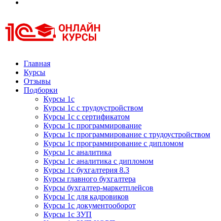
Курсы 1С
Курсы 1С официальная сертификация
Главная
Курсы
Отзывы
Подборки
Курсы 1с
Курсы 1с с трудоустройством
Курсы 1с с сертификатом
Курсы 1с программирование
Курсы 1с программирование с трудоустройством
Курсы 1с программирование с дипломом
Курсы 1с аналитика
Курсы 1с аналитика с дипломом
Курсы 1с бухгалтерия 8.3
Курсы главного бухгалтера
Курсы бухгалтер-маркетплейсов
Курсы 1с для кадровиков
Курсы 1с документооборот
Курсы 1с ЗУП