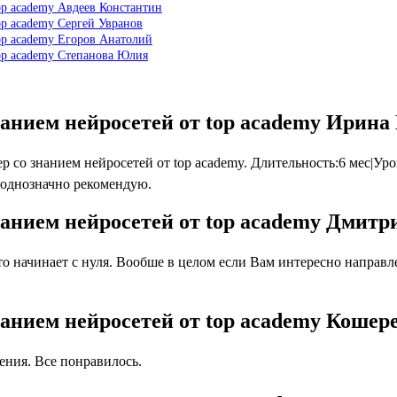
op academy Авдеев Константин
op academy Сергей Увранов
op academy Егоров Анатолий
op academy Степанова Юлия
анием нейросетей от top academy Ирина
 знанием нейросетей от top academy. Длительность:6 мес|Урове
 однозначно рекомендую.
анием нейросетей от top academy Дмитр
 начинает с нуля. Вообше в целом если Вам интересно направлен
анием нейросетей от top academy Кошер
ния. Все понравилось.