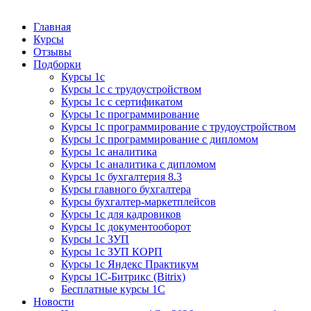
Курсы 1С
Курсы 1С официальная сертификация
Главная
Курсы
Отзывы
Подборки
Курсы 1с
Курсы 1с с трудоустройством
Курсы 1с с сертификатом
Курсы 1с программирование
Курсы 1с программирование с трудоустройством
Курсы 1с программирование с дипломом
Курсы 1с аналитика
Курсы 1с аналитика с дипломом
Курсы 1с бухгалтерия 8.3
Курсы главного бухгалтера
Курсы бухгалтер-маркетплейсов
Курсы 1с для кадровиков
Курсы 1с документооборот
Курсы 1с ЗУП
Курсы 1с ЗУП КОРП
Курсы 1с Яндекс Практикум
Курсы 1С-Битрикс (Bitrix)
Бесплатные курсы 1С
Новости