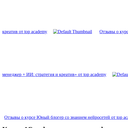
креатив от top academy
Отзывы о курс
менеджер + ИИ: стратегия и креатив» от top academy
Отзывы о курсе Юный блогер со знанием нейросетей от top a