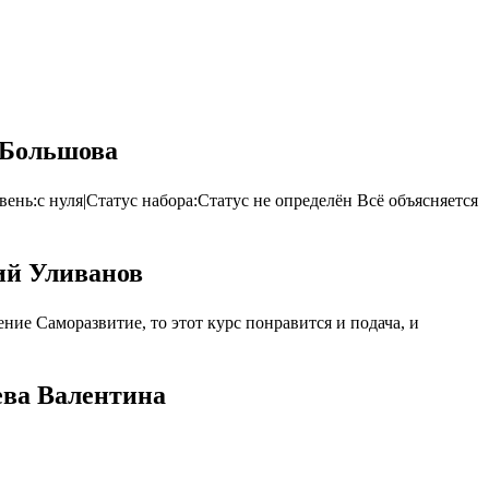
 Большова
нь:с нуля|Статус набора:Статус не определён Всё объясняется
ий Уливанов
ие Саморазвитие, то этот курс понравится и подача, и
ева Валентина