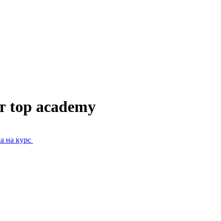
т top academy
а на курс