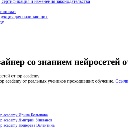
, сертификация и изменения законодательства
становки
трукция для начинающих
ду
йнер со знанием нейросетей о
етей от top academy
top academy от реальных учеников проходивших обучение.
Ссылк
op academy Ирина Большова
op academy Дмитрий Уливанов
op academy Кошерева Валентина