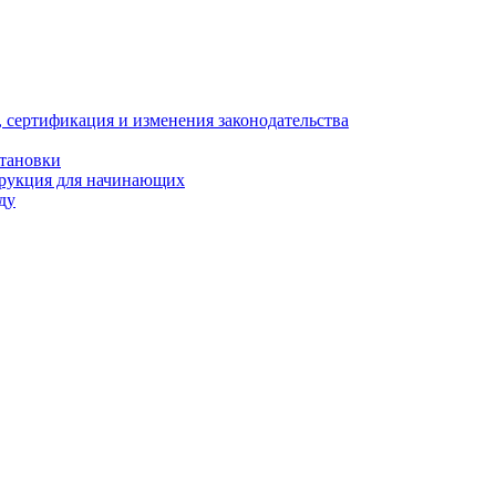
, сертификация и изменения законодательства
становки
трукция для начинающих
ду