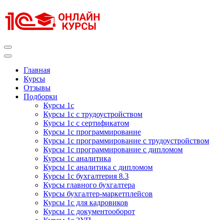
Перейти
к
содержимому
(нажмите
Enter)
Курсы 1С
Курсы 1С официальная сертификация
Главная
Курсы
Отзывы
Подборки
Курсы 1с
Курсы 1с с трудоустройством
Курсы 1с с сертификатом
Курсы 1с программирование
Курсы 1с программирование с трудоустройством
Курсы 1с программирование с дипломом
Курсы 1с аналитика
Курсы 1с аналитика с дипломом
Курсы 1с бухгалтерия 8.3
Курсы главного бухгалтера
Курсы бухгалтер-маркетплейсов
Курсы 1с для кадровиков
Курсы 1с документооборот