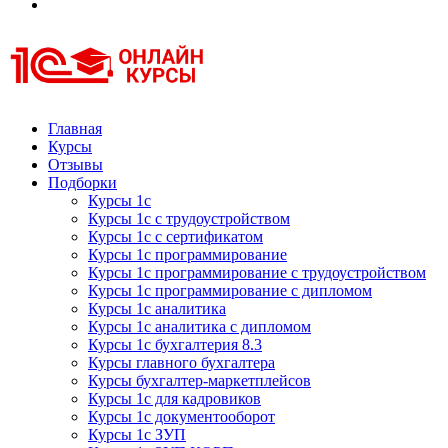
Курсы 1С
Курсы 1С официальная сертификация
Главная
Курсы
Отзывы
Подборки
Курсы 1с
Курсы 1с с трудоустройством
Курсы 1с с сертификатом
Курсы 1с программирование
Курсы 1с программирование с трудоустройством
Курсы 1с программирование с дипломом
Курсы 1с аналитика
Курсы 1с аналитика с дипломом
Курсы 1с бухгалтерия 8.3
Курсы главного бухгалтера
Курсы бухгалтер-маркетплейсов
Курсы 1с для кадровиков
Курсы 1с документооборот
Курсы 1с ЗУП