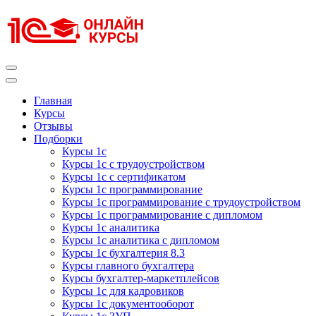
Перейти
к
содержимому
(нажмите
Enter)
Курсы 1С
Курсы 1С официальная сертификация
Главная
Курсы
Отзывы
Подборки
Курсы 1с
Курсы 1с с трудоустройством
Курсы 1с с сертификатом
Курсы 1с программирование
Курсы 1с программирование с трудоустройством
Курсы 1с программирование с дипломом
Курсы 1с аналитика
Курсы 1с аналитика с дипломом
Курсы 1с бухгалтерия 8.3
Курсы главного бухгалтера
Курсы бухгалтер-маркетплейсов
Курсы 1с для кадровиков
Курсы 1с документооборот