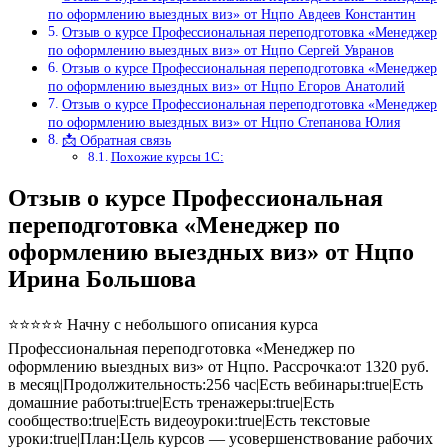
по оформлению выездных виз» от Нцпо Авдеев Константин
Отзыв о курсе Профессиональная переподготовка «Менеджер
по оформлению выездных виз» от Нцпо Сергей Увранов
Отзыв о курсе Профессиональная переподготовка «Менеджер
по оформлению выездных виз» от Нцпо Егоров Анатолий
Отзыв о курсе Профессиональная переподготовка «Менеджер
по оформлению выездных виз» от Нцпо Степанова Юлия
📩 Обратная связь
Похожие курсы 1С:
Отзыв о курсе Профессиональная
переподготовка «Менеджер по
оформлению выездных виз» от Нцпо
Ирина Большова
⭐⭐⭐⭐⭐ Начну с небольшого описания курса
Профессиональная переподготовка «Менеджер по
оформлению выездных виз» от Нцпо. Рассрочка:от 1320 руб.
в месяц|Продолжительность:256 час|Есть вебинары:true|Есть
домашние работы:true|Есть тренажеры:true|Есть
сообщество:true|Есть видеоуроки:true|Есть текстовые
уроки:true|План:Цель курсов — усовершенствование рабочих