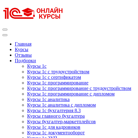
Перейти
к
содержимому
(нажмите
Enter)
Курсы 1С
Курсы 1С официальная сертификация
Главная
Курсы
Отзывы
Подборки
Курсы 1с
Курсы 1с с трудоустройством
Курсы 1с с сертификатом
Курсы 1с программирование
Курсы 1с программирование с трудоустройством
Курсы 1с программирование с дипломом
Курсы 1с аналитика
Курсы 1с аналитика с дипломом
Курсы 1с бухгалтерия 8.3
Курсы главного бухгалтера
Курсы бухгалтер-маркетплейсов
Курсы 1с для кадровиков
Курсы 1с документооборот