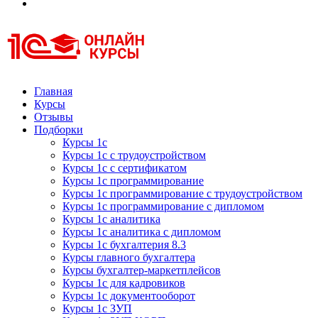
Курсы 1С
Курсы 1С официальная сертификация
Главная
Курсы
Отзывы
Подборки
Курсы 1с
Курсы 1с с трудоустройством
Курсы 1с с сертификатом
Курсы 1с программирование
Курсы 1с программирование с трудоустройством
Курсы 1с программирование с дипломом
Курсы 1с аналитика
Курсы 1с аналитика с дипломом
Курсы 1с бухгалтерия 8.3
Курсы главного бухгалтера
Курсы бухгалтер-маркетплейсов
Курсы 1с для кадровиков
Курсы 1с документооборот
Курсы 1с ЗУП