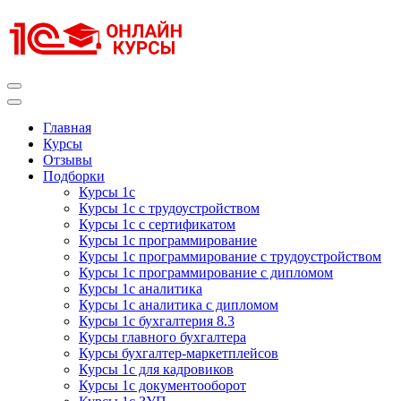
Перейти
к
содержимому
(нажмите
Enter)
Курсы 1С
Курсы 1С официальная сертификация
Главная
Курсы
Отзывы
Подборки
Курсы 1с
Курсы 1с с трудоустройством
Курсы 1с с сертификатом
Курсы 1с программирование
Курсы 1с программирование с трудоустройством
Курсы 1с программирование с дипломом
Курсы 1с аналитика
Курсы 1с аналитика с дипломом
Курсы 1с бухгалтерия 8.3
Курсы главного бухгалтера
Курсы бухгалтер-маркетплейсов
Курсы 1с для кадровиков
Курсы 1с документооборот