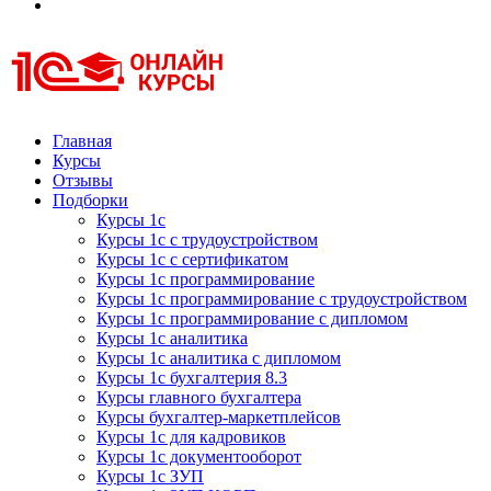
Курсы 1С
Курсы 1С официальная сертификация
Главная
Курсы
Отзывы
Подборки
Курсы 1с
Курсы 1с с трудоустройством
Курсы 1с с сертификатом
Курсы 1с программирование
Курсы 1с программирование с трудоустройством
Курсы 1с программирование с дипломом
Курсы 1с аналитика
Курсы 1с аналитика с дипломом
Курсы 1с бухгалтерия 8.3
Курсы главного бухгалтера
Курсы бухгалтер-маркетплейсов
Курсы 1с для кадровиков
Курсы 1с документооборот
Курсы 1с ЗУП