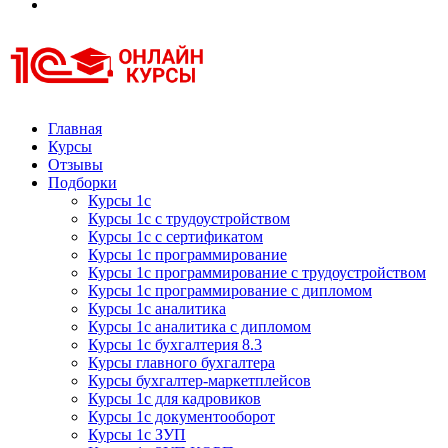
Курсы 1С
Курсы 1С официальная сертификация
Главная
Курсы
Отзывы
Подборки
Курсы 1с
Курсы 1с с трудоустройством
Курсы 1с с сертификатом
Курсы 1с программирование
Курсы 1с программирование с трудоустройством
Курсы 1с программирование с дипломом
Курсы 1с аналитика
Курсы 1с аналитика с дипломом
Курсы 1с бухгалтерия 8.3
Курсы главного бухгалтера
Курсы бухгалтер-маркетплейсов
Курсы 1с для кадровиков
Курсы 1с документооборот
Курсы 1с ЗУП