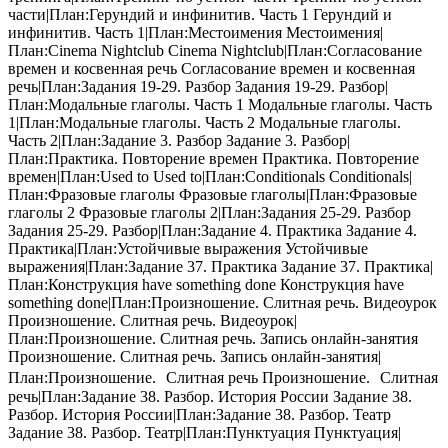
части|План:Герундий и инфинитив. Часть 1 Герундий и
инфинитив. Часть 1|План:Местоимения Местоимения|
План:Cinema Nightclub Cinema Nightclub|План:Согласование
времен и косвенная речь Согласование времен и косвенная
речь|План:Задания 19-29. Разбор Задания 19-29. Разбор|
План:Модальные глаголы. Часть 1 Модальные глаголы. Часть
1|План:Модальные глаголы. Часть 2 Модальные глаголы.
Часть 2|План:Задание 3. Разбор Задание 3. Разбор|
План:Практика. Повторение времен Практика. Повторение
времен|План:Used to Used to|План:Conditionals Conditionals|
План:Фразовые глаголы Фразовые глаголы|План:Фразовые
глаголы 2 Фразовые глаголы 2|План:Задания 25-29. Разбор
Задания 25-29. Разбор|План:Задание 4. Практика Задание 4.
Практика|План:Устойчивые выражения Устойчивые
выражения|План:Задание 37. Практика Задание 37. Практика|
План:Конструкция have something done Конструкция have
something done|План:Произношение. Слитная речь. Видеоурок
Произношение. Слитная речь. Видеоурок|
План:Произношение. Слитная речь. Запись онлайн-занятия
Произношение. Слитная речь. Запись онлайн-занятия|
План:Произношение. Слитная речь Произношение. Слитная
речь|План:Задание 38. Разбор. История России Задание 38.
Разбор. История России|План:Задание 38. Разбор. Театр
Задание 38. Разбор. Театр|План:Пунктуация Пунктуация|