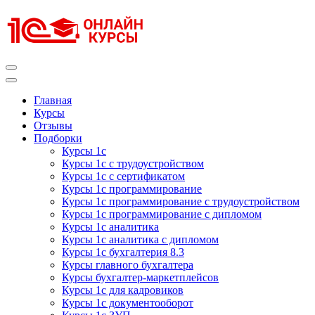
Перейти
к
содержимому
(нажмите
Enter)
Курсы 1С
Курсы 1С официальная сертификация
Главная
Курсы
Отзывы
Подборки
Курсы 1с
Курсы 1с с трудоустройством
Курсы 1с с сертификатом
Курсы 1с программирование
Курсы 1с программирование с трудоустройством
Курсы 1с программирование с дипломом
Курсы 1с аналитика
Курсы 1с аналитика с дипломом
Курсы 1с бухгалтерия 8.3
Курсы главного бухгалтера
Курсы бухгалтер-маркетплейсов
Курсы 1с для кадровиков
Курсы 1с документооборот