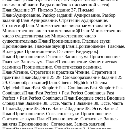
письменной части Виды ошибок в письменной части|
План:Задание 37. Письмо Задание 37. Письмо|
План:Аудирование. Разбор заданий Аудирование. Разбор
заданий|План:Аудирование. Стратегии Аудирование.
Стратегии|План:Множественное число заимствований
Множественное число заимствований|План:Множественное
число существительных Множественное число
существительных|План:Произношение. Гласные звуки
Произношение. Гласные звуки|План:Произношение. Гласные.
Видеоурок Произношение. Гласные. Видеоурок|
План:Произношение. Гласные. Запись зума Произношение.
Гласные. Запись зума|План:Произношение. Фонетическая
разминка Произношение. Фонетическая разминка|
План:Чтение. Стратегии и практика Чтение. Стратегии и
практика|План:Задания 25-29. Словообразование Задания 25-
29. Словообразование|План:Cinema Nightclub Cinema
Nightclub|План:Past Simple + Past Continuous Past Simple + Past
Continuous|План:Past Perfect + Past Perfect Continuous Past
Perfect + Past Perfect Continuous|План:Вводные слова Вводные
слова|План:Задание 38. Эссе. Часть 1 Задание 38. Эссе. Часть
1|План:Задание 38. Эссе. Часть 2 Задание 38. Эссе. Часть 2|
План:Произношение. Согласные звуки Произношение.
Согласные звуки|План:Произношение. Согласные. Запись
занятия Произношение. Согласные. Запись занятия|