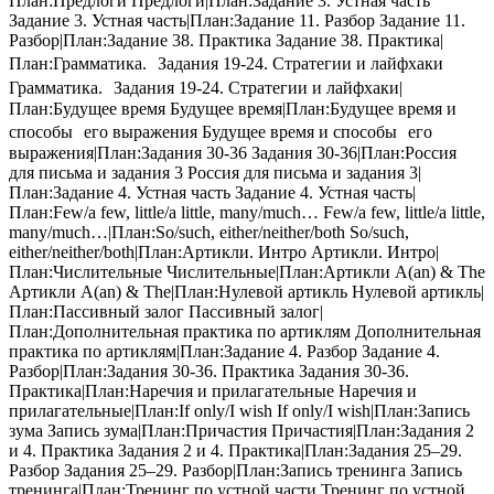
План:Предлоги Предлоги|План:Задание 3. Устная часть
Задание 3. Устная часть|План:Задание 11. Разбор Задание 11.
Разбор|План:Задание 38. Практика Задание 38. Практика|
План:Грамматика. Задания 19-24. Стратегии и лайфхаки
Грамматика. Задания 19-24. Стратегии и лайфхаки|
План:Будущее время Будущее время|План:Будущее время и
способы его выражения Будущее время и способы его
выражения|План:Задания 30-36 Задания 30-36|План:Россия
для письма и задания 3 Россия для письма и задания 3|
План:Задание 4. Устная часть Задание 4. Устная часть|
План:Few/a few, little/a little, many/much… Few/a few, little/a little,
many/much…|План:So/such, either/neither/both So/such,
either/neither/both|План:Артикли. Интро Артикли. Интро|
План:Числительные Числительные|План:Артикли A(an) & The
Артикли A(an) & The|План:Нулевой артикль Нулевой артикль|
План:Пассивный залог Пассивный залог|
План:Дополнительная практика по артиклям Дополнительная
практика по артиклям|План:Задание 4. Разбор Задание 4.
Разбор|План:Задания 30-36. Практика Задания 30-36.
Практика|План:Наречия и прилагательные Наречия и
прилагательные|План:If only/I wish If only/I wish|План:Запись
зума Запись зума|План:Причастия Причастия|План:Задания 2
и 4. Практика Задания 2 и 4. Практика|План:Задания 25–29.
Разбор Задания 25–29. Разбор|План:Запись тренинга Запись
тренинга|План:Тренинг по устной части Тренинг по устной