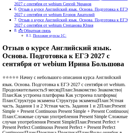
2027 с сентября от webium Сергей Увранов
Отзыв о курсе Английский язык. Основа. Подготовка к ЕГЭ
2027 с сентября от webium Егоров Анатолий
Отзыв о курсе Английский язык. Основа. Подготовка к ЕГЭ
2027 с сентября от webium Степанова Юлия
📩 Обратная связь
Похожие курсы 1С:
Отзыв о курсе Английский язык.
Основа. Подготовка к ЕГЭ 2027 с
сентября от webium Ирина Большова
⭐⭐⭐⭐⭐ Начну с небольшого описания курса Английский
язык. Основа. Подготовка к ЕГЭ 2027 с сентября от webium.
Продолжительность:9 месяц|План:Знакомство Знакомство|
План:Как устроена платформа Как устроена платформа|
План:Структура экзамена Структура экзамена|План:Устная
часть. Задания 1 и 2 Устная часть. Задания 1 и 2|План:Present
Simple + Present Continuous Present Simple + Present Continuous|
План:Сложные случаи употребления Present Simple Сложные
случаи употребления Present Simple|План:Present Perfect +
Present Perfect Continuous Present Perfect + Present Perfect
Continuous|План:Практика Практика|План:Виды ошибок в