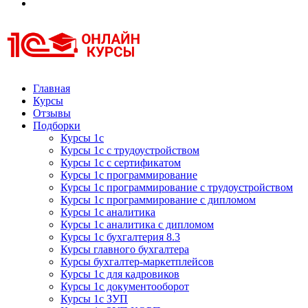
Курсы 1С
Курсы 1С официальная сертификация
Главная
Курсы
Отзывы
Подборки
Курсы 1с
Курсы 1с с трудоустройством
Курсы 1с с сертификатом
Курсы 1с программирование
Курсы 1с программирование с трудоустройством
Курсы 1с программирование с дипломом
Курсы 1с аналитика
Курсы 1с аналитика с дипломом
Курсы 1с бухгалтерия 8.3
Курсы главного бухгалтера
Курсы бухгалтер-маркетплейсов
Курсы 1с для кадровиков
Курсы 1с документооборот
Курсы 1с ЗУП