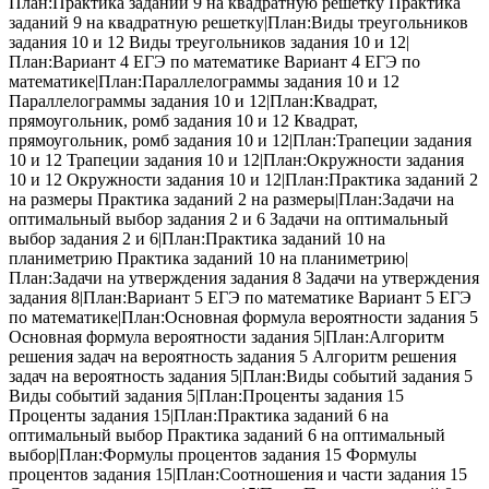
План:Практика заданий 9 на квадратную решетку Практика
заданий 9 на квадратную решетку|План:Виды треугольников
задания 10 и 12 Виды треугольников задания 10 и 12|
План:Вариант 4 ЕГЭ по математике Вариант 4 ЕГЭ по
математике|План:Параллелограммы задания 10 и 12
Параллелограммы задания 10 и 12|План:Квадрат,
прямоугольник, ромб задания 10 и 12 Квадрат,
прямоугольник, ромб задания 10 и 12|План:Трапеции задания
10 и 12 Трапеции задания 10 и 12|План:Окружности задания
10 и 12 Окружности задания 10 и 12|План:Практика заданий 2
на размеры Практика заданий 2 на размеры|План:Задачи на
оптимальный выбор задания 2 и 6 Задачи на оптимальный
выбор задания 2 и 6|План:Практика заданий 10 на
планиметрию Практика заданий 10 на планиметрию|
План:Задачи на утверждения задания 8 Задачи на утверждения
задания 8|План:Вариант 5 ЕГЭ по математике Вариант 5 ЕГЭ
по математике|План:Основная формула вероятности задания 5
Основная формула вероятности задания 5|План:Алгоритм
решения задач на вероятность задания 5 Алгоритм решения
задач на вероятность задания 5|План:Виды событий задания 5
Виды событий задания 5|План:Проценты задания 15
Проценты задания 15|План:Практика заданий 6 на
оптимальный выбор Практика заданий 6 на оптимальный
выбор|План:Формулы процентов задания 15 Формулы
процентов задания 15|План:Соотношения и части задания 15