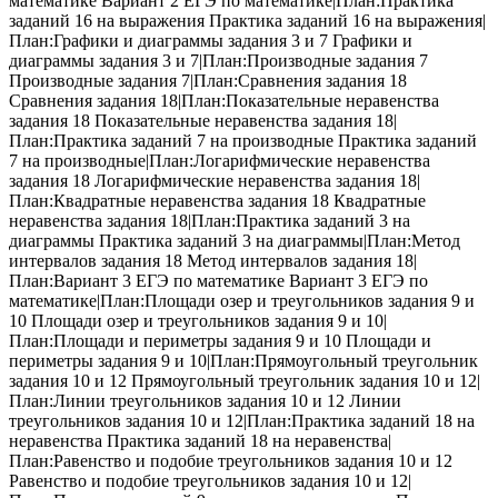
математике Вариант 2 ЕГЭ по математике|План:Практика
заданий 16 на выражения Практика заданий 16 на выражения|
План:Графики и диаграммы задания 3 и 7 Графики и
диаграммы задания 3 и 7|План:Производные задания 7
Производные задания 7|План:Сравнения задания 18
Сравнения задания 18|План:Показательные неравенства
задания 18 Показательные неравенства задания 18|
План:Практика заданий 7 на производные Практика заданий
7 на производные|План:Логарифмические неравенства
задания 18 Логарифмические неравенства задания 18|
План:Квадратные неравенства задания 18 Квадратные
неравенства задания 18|План:Практика заданий 3 на
диаграммы Практика заданий 3 на диаграммы|План:Метод
интервалов задания 18 Метод интервалов задания 18|
План:Вариант 3 ЕГЭ по математике Вариант 3 ЕГЭ по
математике|План:Площади озер и треугольников задания 9 и
10 Площади озер и треугольников задания 9 и 10|
План:Площади и периметры задания 9 и 10 Площади и
периметры задания 9 и 10|План:Прямоугольный треугольник
задания 10 и 12 Прямоугольный треугольник задания 10 и 12|
План:Линии треугольников задания 10 и 12 Линии
треугольников задания 10 и 12|План:Практика заданий 18 на
неравенства Практика заданий 18 на неравенства|
План:Равенство и подобие треугольников задания 10 и 12
Равенство и подобие треугольников задания 10 и 12|