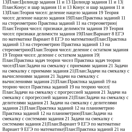
13|План:Цилиндр задания 11 и 13 Цилиндр задания 11 и 13|
План:Конус и шар задания 11 и 13 Конус и шар задания 11 и
13|План:Теория чисел: деление нацело задания 19 Теория
чисел: деление нацело задания 19|План:Практика заданий 11
на стереометрию Практика заданий 11 на стереометрию|
План:Теория чисел: признаки делимости задания 19 Теория
чисел: признаки делимости задания 19|План:Вариант 8 ЕГЭ
по математике Вариант 8 ЕГЭ по математике|План:Практика
заданий 13 на стереометрию Практика заданий 13 на
стереометрию|План:Теория чисел: деление с остатком задания
19 Теория чисел: деление с остатком задания 19|
План:Практика задач теории чисел Практика задач теории
чисел|План:Задачи на смекалку с приемами задания 21 Задачи
на смекалку с приемами задания 21|План:Задачи на смекалку с
вычислениями задания 21 Задачи на смекалку с
вычислениями задания 21|План:Практика заданий 19 на
теорию чисел Практика заданий 19 на теорию чисел|
План:Задачи на смекалку с прогрессией задания 21 Задачи на
смекалку с прогрессией задания 21|План:Задачи на смекалку с
делителями задания 21 Задачи на смекалку с делителями
задания 21|План:Практика заданий 12 на планиметрию
Практика заданий 12 на планиметрию|План:Задачи на
смекалку с системами задания 21 Задачи на смекалку с
системами задания 21|План:Вариант 9 ЕГЭ по математике
Вариант 9 ЕГЭ по математике|План:Практика заданий 21 на