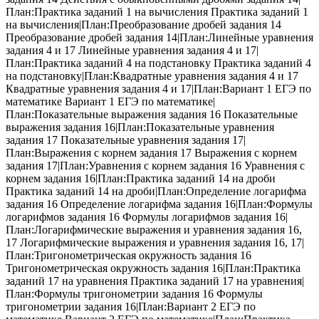
План:Практика заданий 1 на вычисления Практика заданий 1
на вычисления|План:Преобразование дробей задания 14
Преобразование дробей задания 14|План:Линейные уравнения
задания 4 и 17 Линейные уравнения задания 4 и 17|
План:Практика заданий 4 на подстановку Практика заданий 4
на подстановку|План:Квадратные уравнения задания 4 и 17
Квадратные уравнения задания 4 и 17|План:Вариант 1 ЕГЭ по
математике Вариант 1 ЕГЭ по математике|
План:Показательные выражения задания 16 Показательные
выражения задания 16|План:Показательные уравнения
задания 17 Показательные уравнения задания 17|
План:Выражения с корнем задания 17 Выражения с корнем
задания 17|План:Уравнения с корнем задания 16 Уравнения с
корнем задания 16|План:Практика заданий 14 на дроби
Практика заданий 14 на дроби|План:Определение логарифма
задания 16 Определение логарифма задания 16|План:Формулы
логарифмов задания 16 Формулы логарифмов задания 16|
План:Логарифмические выражения и уравнения задания 16,
17 Логарифмические выражения и уравнения задания 16, 17|
План:Тригонометрическая окружность задания 16
Тригонометрическая окружность задания 16|План:Практика
заданий 17 на уравнения Практика заданий 17 на уравнения|
План:Формулы тригонометрии задания 16 Формулы
тригонометрии задания 16|План:Вариант 2 ЕГЭ по