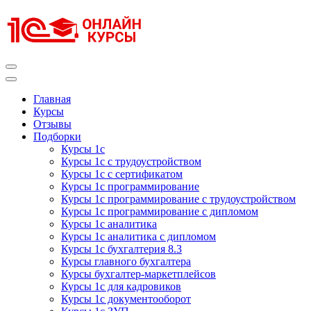
Перейти
к
содержимому
(нажмите
Enter)
Курсы 1С
Курсы 1С официальная сертификация
Главная
Курсы
Отзывы
Подборки
Курсы 1с
Курсы 1с с трудоустройством
Курсы 1с с сертификатом
Курсы 1с программирование
Курсы 1с программирование с трудоустройством
Курсы 1с программирование с дипломом
Курсы 1с аналитика
Курсы 1с аналитика с дипломом
Курсы 1с бухгалтерия 8.3
Курсы главного бухгалтера
Курсы бухгалтер-маркетплейсов
Курсы 1с для кадровиков
Курсы 1с документооборот