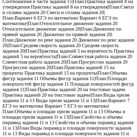
Соотношения и части задания 15|План:Практика заданий 8 на
утверждения Практика заданий 8 на утверждения|План:Смеси
и сплавы задания 20 Смеси и сплавы задания 20|
План:Вариант 6 ЕГЭ по математике Вариант 6 ЕГЭ по
математике|План:Относительное движение задания 20
Относительное движение задания 20|План:Движение по
прямой задания 20 Движение по прямой задания 20|
План:Движение по реке задания 20 Движение по реке задания
20|План:Средняя скорость задания 20 Средняя скорость
задания 20|План:Практика заданий 5 на вероятность Практика
заданий 5 на вероятность|План:Совместная работа задания 20
Совместная работа задания 20|План:Прогрессии задания 20
Прогрессии задания 20|План:Практика заданий 15 на
проценты Практика заданий 15 на проценты|План:Объемы
фигур задания 11 Объемы фигур задания 11|План:Площади
поверхностей фигур задания 11 Площади поверхностей фигур
задания 11|План:Практика заданий 20 на текстовые задачи
Практика заданий 20 на текстовые задачи|План:Виды призм
задания 11 и 13 Виды призм задания 11 и 13|План:Вариант 7
ЕГЭ по математике Вариант 7 ЕГЭ по математике|
План:Объемы и площади призм задания 11 и 13 Объемы и
площади призм задания 11 и 13|План:Свойства и объемы
пирамид задания 11 и 13 Свойства и объемы пирамид задания
11 и 13|План:Виды пирамид и площади поверхности задания
11 и 13 Виды пирамид и площади поверхности задания 11 и