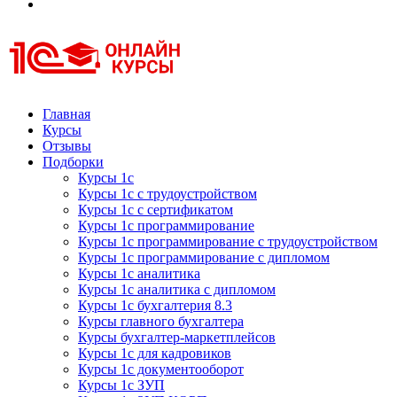
Курсы 1С
Курсы 1С официальная сертификация
Главная
Курсы
Отзывы
Подборки
Курсы 1с
Курсы 1с с трудоустройством
Курсы 1с с сертификатом
Курсы 1с программирование
Курсы 1с программирование с трудоустройством
Курсы 1с программирование с дипломом
Курсы 1с аналитика
Курсы 1с аналитика с дипломом
Курсы 1с бухгалтерия 8.3
Курсы главного бухгалтера
Курсы бухгалтер-маркетплейсов
Курсы 1с для кадровиков
Курсы 1с документооборот
Курсы 1с ЗУП