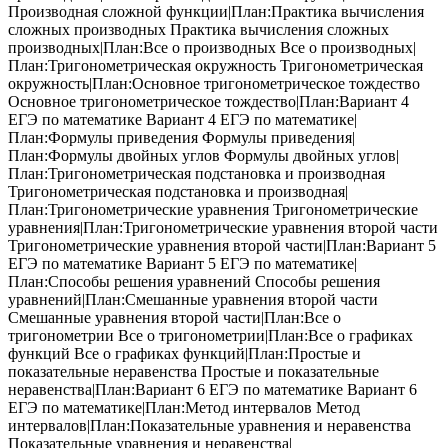
Производная сложной функции|План:Практика вычисления
сложных производных Практика вычисления сложных
производных|План:Все о производных Все о производных|
План:Тригонометрическая окружность Тригонометрическая
окружность|План:Основное тригонометрическое тождество
Основное тригонометрическое тождество|План:Вариант 4
ЕГЭ по математике Вариант 4 ЕГЭ по математике|
План:Формулы приведения Формулы приведения|
План:Формулы двойных углов Формулы двойных углов|
План:Тригонометрическая подстановка и производная
Тригонометрическая подстановка и производная|
План:Тригонометрические уравнения Тригонометрические
уравнения|План:Тригонометрические уравнения второй части
Тригонометрические уравнения второй части|План:Вариант 5
ЕГЭ по математике Вариант 5 ЕГЭ по математике|
План:Способы решения уравнений Способы решения
уравнений|План:Смешанные уравнения второй части
Смешанные уравнения второй части|План:Все о
тригонометрии Все о тригонометрии|План:Все о графиках
функций Все о графиках функций|План:Простые и
показательные неравенства Простые и показательные
неравенства|План:Вариант 6 ЕГЭ по математике Вариант 6
ЕГЭ по математике|План:Метод интервалов Метод
интервалов|План:Показательные уравнения и неравенства
Показательные уравнения и неравенства|