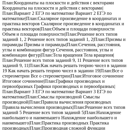
План:Координаты на плоскости и действия с векторами
Координаты на плоскости и действия с векторами|
План:Вариант 2 ЕГЭ по математике Вариант 2 ЕГЭ по
математике|План:Скалярное произведение в координатах и
практика векторов Скалярное произведение в координатах и
практика векторов|План:Объем и площади поверхности
Объем и площади поверхности|План:Решение всех типов
заданий 1, 2 Решение всех типов заданий 1, 2|План:Призмы и
пирамиды Призмы и пирамиды|План:Сечения, расстояния,
углы и комбинации фигур Сечения, расстояния, углы и
комбинации фигур|План:Тела вращения Тела вращения|
План:Решение всех типов заданий 9, 11 Решение всех типов
заданий 9, 11|План:Как начать решать теорию чисел в задании
19 Как начать решать теорию чисел в задании 19|План:Все о
стереометрии Все о стереометрии|План:Итоговое сочинение
Итоговое сочинение|План:Графики производных и
первообразных Графики производных и первообразных|
План:Вариант 3 ЕГЭ по математике Вариант 3 ЕГЭ по
математике|План:Смыслы производной Смыслы
производной|План:Правила вычисления производных
Правила вычисления производных|План:Решение всех типов
заданий 5 Решение всех типов заданий 5|План:Нахождение
наибольшего и наименьшего Нахождение наибольшего и
наименьшего|План:Практика производных Практика
производных|План:Производная сложной функции