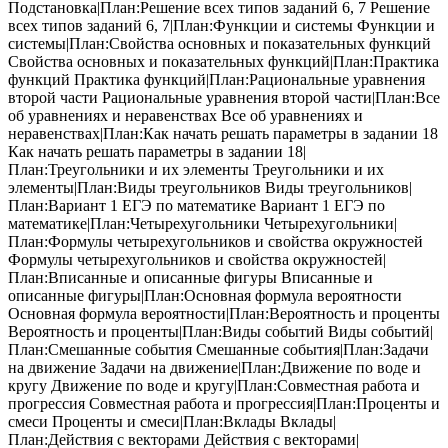
Подстановка|План:Решение всех типов заданий 6, 7 Решение
всех типов заданий 6, 7|План:Функции и системы Функции и
системы|План:Свойства основных и показательных функций
Свойства основных и показательных функций|План:Практика
функций Практика функций|План:Рациональные уравнения
второй части Рациональные уравнения второй части|План:Все
об уравнениях и неравенствах Все об уравнениях и
неравенствах|План:Как начать решать параметры в задании 18
Как начать решать параметры в задании 18|
План:Треугольники и их элементы Треугольники и их
элементы|План:Виды треугольников Виды треугольников|
План:Вариант 1 ЕГЭ по математике Вариант 1 ЕГЭ по
математике|План:Четырехугольники Четырехугольники|
План:Формулы четырехугольников и свойства окружностей
Формулы четырехугольников и свойства окружностей|
План:Вписанные и описанные фигуры Вписанные и
описанные фигуры|План:Основная формула вероятности
Основная формула вероятности|План:Вероятность и проценты
Вероятность и проценты|План:Виды событий Виды событий|
План:Смешанные события Смешанные события|План:Задачи
на движение Задачи на движение|План:Движение по воде и
кругу Движение по воде и кругу|План:Совместная работа и
прогрессия Совместная работа и прогрессия|План:Проценты и
смеси Проценты и смеси|План:Вклады Вклады|
План:Действия с векторами Действия с векторами|