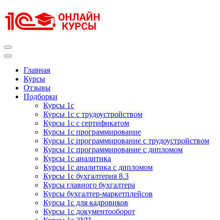
Перейти
к
содержимому
(нажмите
Enter)
Курсы 1С
Курсы 1С официальная сертификация
Главная
Курсы
Отзывы
Подборки
Курсы 1с
Курсы 1с с трудоустройством
Курсы 1с с сертификатом
Курсы 1с программирование
Курсы 1с программирование с трудоустройством
Курсы 1с программирование с дипломом
Курсы 1с аналитика
Курсы 1с аналитика с дипломом
Курсы 1с бухгалтерия 8.3
Курсы главного бухгалтера
Курсы бухгалтер-маркетплейсов
Курсы 1с для кадровиков
Курсы 1с документооборот