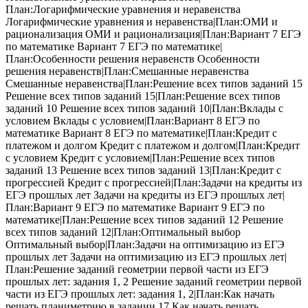
План:Логарифмические уравнения и неравенства
Логарифмические уравнения и неравенства|План:ОМИ и
рационализация ОМИ и рационализация|План:Вариант 7 ЕГЭ
по математике Вариант 7 ЕГЭ по математике|
План:Особенности решения неравенств Особенности
решения неравенств|План:Смешанные неравенства
Смешанные неравенства|План:Решение всех типов заданий 15
Решение всех типов заданий 15|План:Решение всех типов
заданий 10 Решение всех типов заданий 10|План:Вклады с
условием Вклады с условием|План:Вариант 8 ЕГЭ по
математике Вариант 8 ЕГЭ по математике|План:Кредит с
платежом и долгом Кредит с платежом и долгом|План:Кредит
с условием Кредит с условием|План:Решение всех типов
заданий 13 Решение всех типов заданий 13|План:Кредит с
прогрессией Кредит с прогрессией|План:Задачи на кредиты из
ЕГЭ прошлых лет Задачи на кредиты из ЕГЭ прошлых лет|
План:Вариант 9 ЕГЭ по математике Вариант 9 ЕГЭ по
математике|План:Решение всех типов заданий 12 Решение
всех типов заданий 12|План:Оптимальный выбор
Оптимальный выбор|План:Задачи на оптимизацию из ЕГЭ
прошлых лет Задачи на оптимизацию из ЕГЭ прошлых лет|
План:Решение заданий геометрии первой части из ЕГЭ
прошлых лет: задания 1, 2 Решение заданий геометрии первой
части из ЕГЭ прошлых лет: задания 1, 2|План:Как начать
решать планиметрию в задании 17 Как начать решать