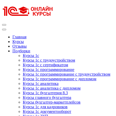
Перейти
к
содержимому
(нажмите
Enter)
Курсы 1С
Курсы 1С официальная сертификация
Главная
Курсы
Отзывы
Подборки
Курсы 1с
Курсы 1с с трудоустройством
Курсы 1с с сертификатом
Курсы 1с программирование
Курсы 1с программирование с трудоустройством
Курсы 1с программирование с дипломом
Курсы 1с аналитика
Курсы 1с аналитика с дипломом
Курсы 1с бухгалтерия 8.3
Курсы главного бухгалтера
Курсы бухгалтер-маркетплейсов
Курсы 1с для кадровиков
Курсы 1с документооборот