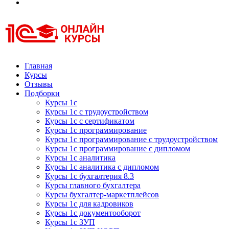
Курсы 1С
Курсы 1С официальная сертификация
Главная
Курсы
Отзывы
Подборки
Курсы 1с
Курсы 1с с трудоустройством
Курсы 1с с сертификатом
Курсы 1с программирование
Курсы 1с программирование с трудоустройством
Курсы 1с программирование с дипломом
Курсы 1с аналитика
Курсы 1с аналитика с дипломом
Курсы 1с бухгалтерия 8.3
Курсы главного бухгалтера
Курсы бухгалтер-маркетплейсов
Курсы 1с для кадровиков
Курсы 1с документооборот
Курсы 1с ЗУП