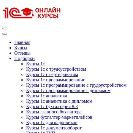
Перейти
к
содержимому
(нажмите
Enter)
Курсы 1С
Курсы 1С официальная сертификация
Главная
Курсы
Отзывы
Подборки
Курсы 1с
Курсы 1с с трудоустройством
Курсы 1с с сертификатом
Курсы 1с программирование
Курсы 1с программирование с трудоустройством
Курсы 1с программирование с дипломом
Курсы 1с аналитика
Курсы 1с аналитика с дипломом
Курсы 1с бухгалтерия 8.3
Курсы главного бухгалтера
Курсы бухгалтер-маркетплейсов
Курсы 1с для кадровиков
Курсы 1с документооборот