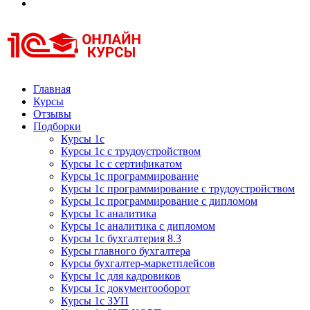
Курсы 1С
Курсы 1С официальная сертификация
Главная
Курсы
Отзывы
Подборки
Курсы 1с
Курсы 1с с трудоустройством
Курсы 1с с сертификатом
Курсы 1с программирование
Курсы 1с программирование с трудоустройством
Курсы 1с программирование с дипломом
Курсы 1с аналитика
Курсы 1с аналитика с дипломом
Курсы 1с бухгалтерия 8.3
Курсы главного бухгалтера
Курсы бухгалтер-маркетплейсов
Курсы 1с для кадровиков
Курсы 1с документооборот
Курсы 1с ЗУП