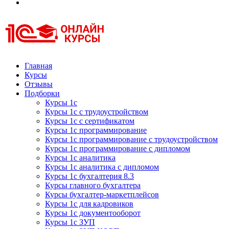
Курсы 1С
Курсы 1С официальная сертификация
Главная
Курсы
Отзывы
Подборки
Курсы 1с
Курсы 1с с трудоустройством
Курсы 1с с сертификатом
Курсы 1с программирование
Курсы 1с программирование с трудоустройством
Курсы 1с программирование с дипломом
Курсы 1с аналитика
Курсы 1с аналитика с дипломом
Курсы 1с бухгалтерия 8.3
Курсы главного бухгалтера
Курсы бухгалтер-маркетплейсов
Курсы 1с для кадровиков
Курсы 1с документооборот
Курсы 1с ЗУП