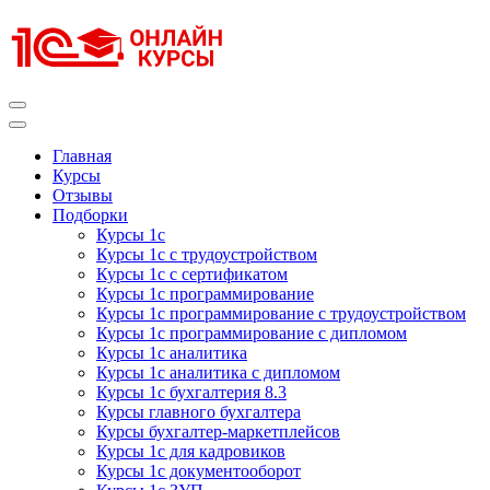
Перейти
к
содержимому
(нажмите
Enter)
Курсы 1С
Курсы 1С официальная сертификация
Главная
Курсы
Отзывы
Подборки
Курсы 1с
Курсы 1с с трудоустройством
Курсы 1с с сертификатом
Курсы 1с программирование
Курсы 1с программирование с трудоустройством
Курсы 1с программирование с дипломом
Курсы 1с аналитика
Курсы 1с аналитика с дипломом
Курсы 1с бухгалтерия 8.3
Курсы главного бухгалтера
Курсы бухгалтер-маркетплейсов
Курсы 1с для кадровиков
Курсы 1с документооборот