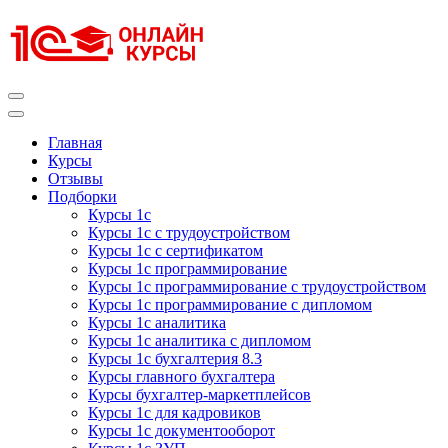
Перейти
к
содержимому
(нажмите
Enter)
Курсы 1С
Курсы 1С официальная сертификация
Главная
Курсы
Отзывы
Подборки
Курсы 1с
Курсы 1с с трудоустройством
Курсы 1с с сертификатом
Курсы 1с программирование
Курсы 1с программирование с трудоустройством
Курсы 1с программирование с дипломом
Курсы 1с аналитика
Курсы 1с аналитика с дипломом
Курсы 1с бухгалтерия 8.3
Курсы главного бухгалтера
Курсы бухгалтер-маркетплейсов
Курсы 1с для кадровиков
Курсы 1с документооборот