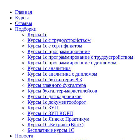
Курсы 1С
Курсы 1С официальная сертификация
Главная
Курсы
Отзывы
Подборки
Курсы 1с
Курсы 1с с трудоустройством
Курсы 1с с сертификатом
Курсы 1с программирование
Курсы 1с программирование с трудоустройством
Курсы 1с программирование с дипломом
Курсы 1с аналитика
Курсы 1с аналитика с дипломом
Курсы 1с бухгалтерия 8.3
Курсы главного бухгалтера
Курсы бухгалтер-маркетплейсов
Курсы 1с для кадровиков
Курсы 1с документооборот
Курсы 1с ЗУП
Курсы 1с ЗУП КОРП
Курсы 1с Яндекс Практикум
Курсы 1С-Битрикс (Bitrix)
Бесплатные курсы 1С
Новости