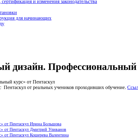
, сертификация и изменения законодательства
становки
трукция для начинающих
ду
й дизайн. Профессиональный 
ьный курс» от Пентаскул
 Пентаскул от реальных учеников проходивших обучение.
Ссыл
» от Пентаскул Ирина Большова
с» от Пентаскул Дмитрий Уливанов
» от Пентаскул Кошерева Валентина