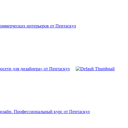
оммерческих интерьеров от Пентаскул
осети для дизайнера» от Пентаскул
изайн. Профессиональный курс от Пентаскул