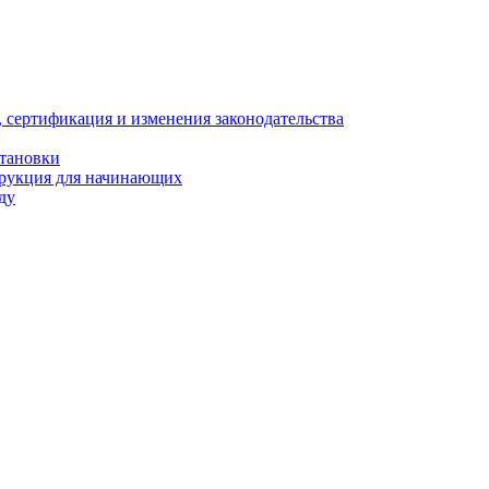
, сертификация и изменения законодательства
становки
трукция для начинающих
ду