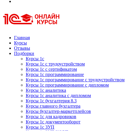
Курсы 1С
Курсы 1С официальная сертификация
Главная
Курсы
Отзывы
Подборки
Курсы 1с
Курсы 1с с трудоустройством
Курсы 1с с сертификатом
Курсы 1с программирование
Курсы 1с программирование с трудоустройством
Курсы 1с программирование с дипломом
Курсы 1с аналитика
Курсы 1с аналитика с дипломом
Курсы 1с бухгалтерия 8.3
Курсы главного бухгалтера
Курсы бухгалтер-маркетплейсов
Курсы 1с для кадровиков
Курсы 1с документооборот
Курсы 1с ЗУП