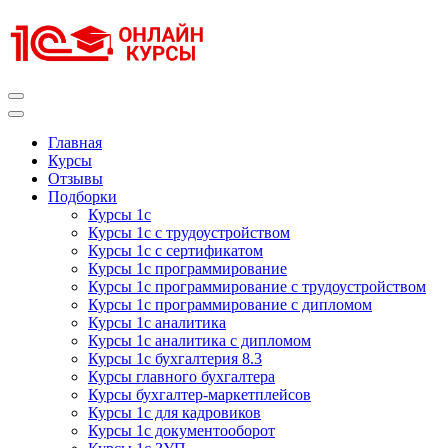
Перейти
к
содержимому
(нажмите
Enter)
Курсы 1С
Курсы 1С официальная сертификация
Главная
Курсы
Отзывы
Подборки
Курсы 1с
Курсы 1с с трудоустройством
Курсы 1с с сертификатом
Курсы 1с программирование
Курсы 1с программирование с трудоустройством
Курсы 1с программирование с дипломом
Курсы 1с аналитика
Курсы 1с аналитика с дипломом
Курсы 1с бухгалтерия 8.3
Курсы главного бухгалтера
Курсы бухгалтер-маркетплейсов
Курсы 1с для кадровиков
Курсы 1с документооборот