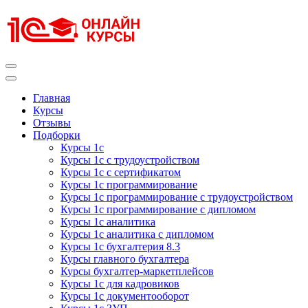
Перейти
к
содержимому
(нажмите
Enter)
Курсы 1С
Курсы 1С официальная сертификация
Главная
Курсы
Отзывы
Подборки
Курсы 1с
Курсы 1с с трудоустройством
Курсы 1с с сертификатом
Курсы 1с программирование
Курсы 1с программирование с трудоустройством
Курсы 1с программирование с дипломом
Курсы 1с аналитика
Курсы 1с аналитика с дипломом
Курсы 1с бухгалтерия 8.3
Курсы главного бухгалтера
Курсы бухгалтер-маркетплейсов
Курсы 1с для кадровиков
Курсы 1с документооборот