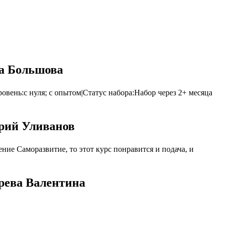
на Большова
овень:с нуля; с опытом|Статус набора:Набор через 2+ месяца
трий Уливанов
ие Саморазвитие, то этот курс понравится и подача, и
ерева Валентина