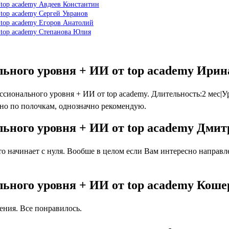
 top academy Авдеев Константин
 top academy Сергей Увранов
 top academy Егоров Анатолий
т top academy Степанова Юлия
ального уровня + ИИ от top academy Ири
сионального уровня + ИИ от top academy. Длительность:2 мес|Ур
ено по полочкам, однозначно рекомендую.
ального уровня + ИИ от top academy Дми
 начинает с нуля. Вообше в целом если Вам интересно направлен
ального уровня + ИИ от top academy Кош
ния. Все понравилось.