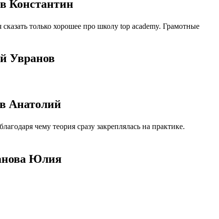
ев Константин
 сказать только хорошее про школу top academy. Грамотные
ей Увранов
ов Анатолий
агодаря чему теория сразу закреплялась на практике.
панова Юлия