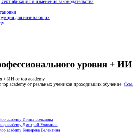
, сертификация и изменения законодательства
становки
трукция для начинающих
ду
профессионального уровня + ИИ
я + ИИ от top academy
т top academy от реальных учеников проходивших обучение.
Ссы
т top academy Ирина Большова
т top academy Дмитрий Уливанов
 top academy Кошерева Валентина