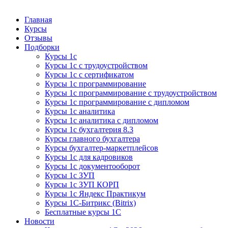
Курсы 1С
Курсы 1С официальная сертификация
Главная
Курсы
Отзывы
Подборки
Курсы 1с
Курсы 1с с трудоустройством
Курсы 1с с сертификатом
Курсы 1с программирование
Курсы 1с программирование с трудоустройством
Курсы 1с программирование с дипломом
Курсы 1с аналитика
Курсы 1с аналитика с дипломом
Курсы 1с бухгалтерия 8.3
Курсы главного бухгалтера
Курсы бухгалтер-маркетплейсов
Курсы 1с для кадровиков
Курсы 1с документооборот
Курсы 1с ЗУП
Курсы 1с ЗУП КОРП
Курсы 1с Яндекс Практикум
Курсы 1С-Битрикс (Bitrix)
Бесплатные курсы 1С
Новости