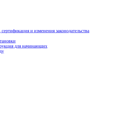
, сертификация и изменения законодательства
становки
трукция для начинающих
ду