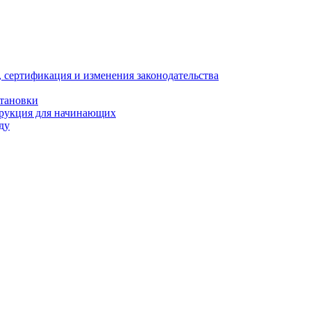
, сертификация и изменения законодательства
становки
трукция для начинающих
ду