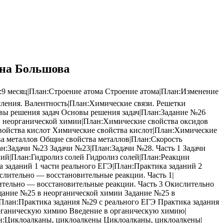
ина Большова
:9 месяц|План:Строение атома Строение атома|План:Изменение
сления. Валентность|План:Химические связи. Решетки
вы решения задач Основы решения задач|План:Задание №26
 неорганической химии|План:Химические свойства оксидов
войства кислот Химические свойства кислот|План:Химические
а металлов Общие свойства металлов|План:Скорость
:Задачи №23 Задачи №23|План:Задачи №28. Часть 1 Задачи
ний|План:Гидролиз солей Гидролиз солей|План:Реакции
 заданий 1 части реального ЕГЭ|План:Практика заданий 2
слительно — восстановительные реакции. Часть 1|
ительно — восстановительные реакции. Часть 3 Окислительно
адание №25 в неорганической химии Задание №25 в
|План:Практика задания №29 с реального ЕГЭ Практика задания
органическую химию Введение в органическую химию|
н:Циклоалканы, циклоалкены Циклоалканы, циклоалкены|