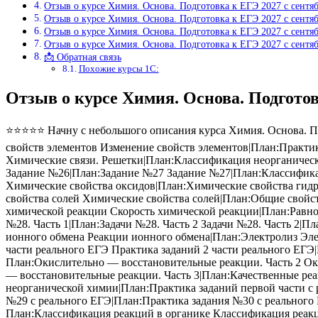
Отзыв о курсе Химия. Основа. Подготовка к ЕГЭ 2027 с сентя
Отзыв о курсе Химия. Основа. Подготовка к ЕГЭ 2027 с сентя
Отзыв о курсе Химия. Основа. Подготовка к ЕГЭ 2027 с сентя
Отзыв о курсе Химия. Основа. Подготовка к ЕГЭ 2027 с сентя
📩 Обратная связь
Похожие курсы 1С:
Отзыв о курсе Химия. Основа. Подгото
⭐⭐⭐⭐⭐ Начну с небольшого описания курса Химия. Основа. По
свойств элементов Изменение свойств элементов|План:Практи
Химические связи. Решетки|План:Классификация неорганичес
Задание №26|План:Задание №27 Задание №27|План:Классифика
Химические свойства оксидов|План:Химические свойства гид
свойства солей Химические свойства солей|План:Общие свойс
химической реакции Скорость химической реакции|План:Равно
№28. Часть 1|План:Задачи №28. Часть 2 Задачи №28. Часть 2|
ионного обмена Реакции ионного обмена|План:Электролиз Элек
части реального ЕГЭ Практика заданий 2 части реального ЕГЭ
План:Окислительно — восстановительные реакции. Часть 2 Ок
— восстановительные реакции. Часть 3|План:Качественные ре
неорганической химии|План:Практика заданий первой части с 
№29 с реального ЕГЭ|План:Практика задания №30 с реального
План:Классификация реакций в органике Классификация реа