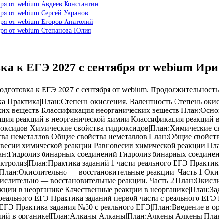
бря от webium Авдеев Константин
бря от webium Сергей Увранов
бря от webium Егоров Анатолий
бря от webium Степанова Юлия
вка к ЕГЭ 2027 с сентября от webium Ир
дготовка к ЕГЭ 2027 с сентября от webium. Продолжительность
ка Практика|План:Степень окисления. Валентность Степень оки
ких веществ Классификация неорганических веществ|План:Осно
ция реакций в неорганической химии Классификация реакций в
роксидов Химические свойства гидроксидов|План:Химические с
тва неметаллов Общие свойства неметаллов|План:Общие свойств
весии химической реакции Равновесии химической реакции|План
План:Гидролиз бинарных соединений Гидролиз бинарных соедине
тролиз|План:Практика заданий 1 части реального ЕГЭ Практика
|План:Окислительно — восстановительные реакции. Часть 1 Оки
ислительно — восстановительные реакции. Часть 2|План:Окисл
акции в неорганике Качественные реакции в неорганике|План:З
реального ЕГЭ Практика заданий первой части с реального ЕГЭ
 ЕГЭ Практика задания №30 с реального ЕГЭ|План:Введение в 
кций в органике|План:Алканы Алканы|План:Алкены Алкены|Пла