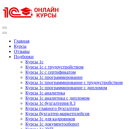
Перейти
к
содержимому
(нажмите
Enter)
Курсы 1С
Курсы 1С официальная сертификация
Главная
Курсы
Отзывы
Подборки
Курсы 1с
Курсы 1с с трудоустройством
Курсы 1с с сертификатом
Курсы 1с программирование
Курсы 1с программирование с трудоустройством
Курсы 1с программирование с дипломом
Курсы 1с аналитика
Курсы 1с аналитика с дипломом
Курсы 1с бухгалтерия 8.3
Курсы главного бухгалтера
Курсы бухгалтер-маркетплейсов
Курсы 1с для кадровиков
Курсы 1с документооборот