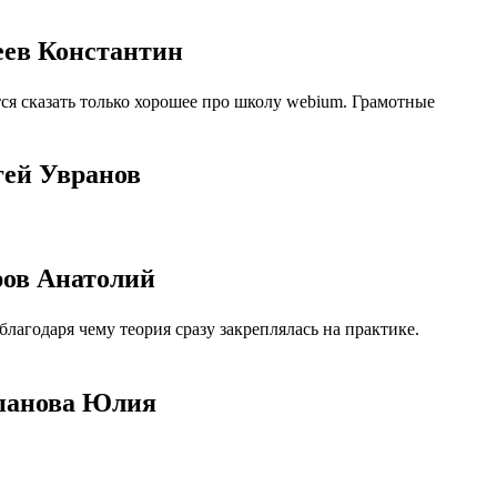
еев Константин
ся сказать только хорошее про школу webium. Грамотные
гей Увранов
ров Анатолий
агодаря чему теория сразу закреплялась на практике.
епанова Юлия