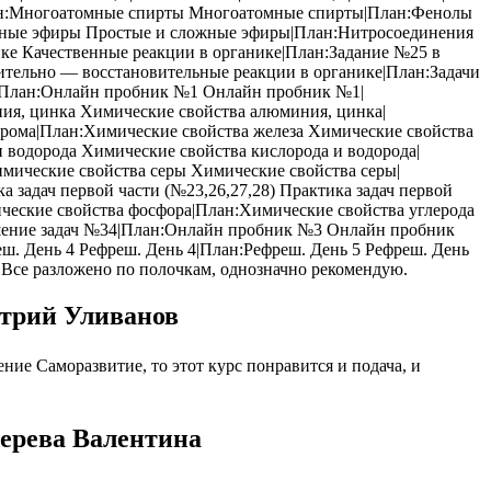
н:Многоатомные спирты Многоатомные спирты|План:Фенолы
жные эфиры Простые и сложные эфиры|План:Нитросоединения
 Качественные реакции в органике|План:Задание №25 в
тельно — восстановительные реакции в органике|План:Задачи
ь 3|План:Онлайн пробник №1 Онлайн пробник №1|
я, цинка Химические свойства алюминия, цинка|
рома|План:Химические свойства железа Химические свойства
 водорода Химические свойства кислорода и водорода|
ические свойства серы Химические свойства серы|
задач первой части (№23,26,27,28) Практика задач первой
ические свойства фосфора|План:Химические свойства углерода
ешение задач №34|План:Онлайн пробник №3 Онлайн пробник
ш. День 4 Рефреш. День 4|План:Рефреш. День 5 Рефреш. День
 Все разложено по полочкам, однозначно рекомендую.
итрий Уливанов
ие Саморазвитие, то этот курс понравится и подача, и
шерева Валентина