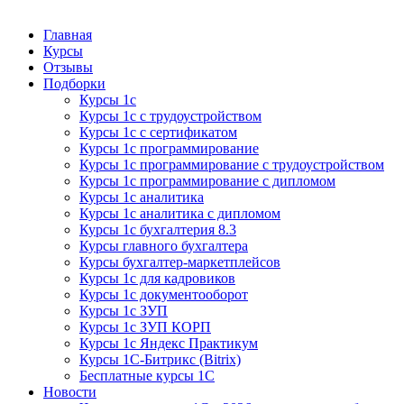
Курсы 1С
Курсы 1С официальная сертификация
Главная
Курсы
Отзывы
Подборки
Курсы 1с
Курсы 1с с трудоустройством
Курсы 1с с сертификатом
Курсы 1с программирование
Курсы 1с программирование с трудоустройством
Курсы 1с программирование с дипломом
Курсы 1с аналитика
Курсы 1с аналитика с дипломом
Курсы 1с бухгалтерия 8.3
Курсы главного бухгалтера
Курсы бухгалтер-маркетплейсов
Курсы 1с для кадровиков
Курсы 1с документооборот
Курсы 1с ЗУП
Курсы 1с ЗУП КОРП
Курсы 1с Яндекс Практикум
Курсы 1С-Битрикс (Bitrix)
Бесплатные курсы 1С
Новости