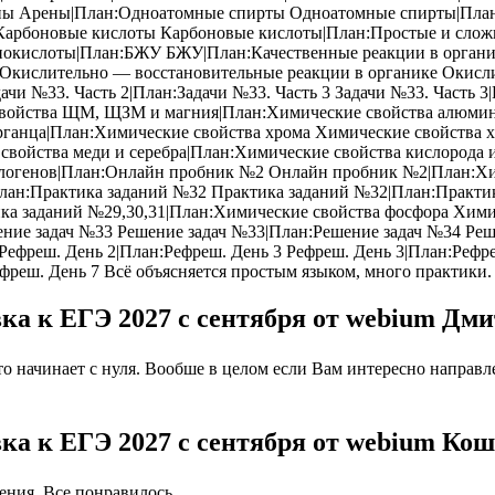
ы Арены|План:Одноатомные спирты Одноатомные спирты|Пла
Карбоновые кислоты Карбоновые кислоты|План:Простые и сло
кислоты|План:БЖУ БЖУ|План:Качественные реакции в органике
Окислительно — восстановительные реакции в органике Окисли
адачи №33. Часть 2|План:Задачи №33. Часть 3 Задачи №33. Част
ойства ЩМ, ЩЗМ и магния|План:Химические свойства алюмини
ганца|План:Химические свойства хрома Химические свойства х
свойства меди и серебра|План:Химические свойства кислорода и
алогенов|План:Онлайн пробник №2 Онлайн пробник №2|План:Хим
лан:Практика заданий №32 Практика заданий №32|План:Практика 
тика заданий №29,30,31|План:Химические свойства фосфора Хим
шение задач №33 Решение задач №33|План:Решение задач №34 Р
Рефреш. День 2|План:Рефреш. День 3 Рефреш. День 3|План:Рефре
фреш. День 7 Всё объясняется простым языком, много практики.
вка к ЕГЭ 2027 с сентября от webium Дм
 начинает с нуля. Вообше в целом если Вам интересно направлен
вка к ЕГЭ 2027 с сентября от webium Ко
ния. Все понравилось.