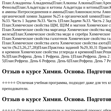
План:Алкадиены Алкадиены|План:Алкины Алкины|План:Арен
Фенолы|План:Альдегиды и кетоны Альдегиды и кетоны|План:
и амины Нитросоединения и амины|План:Аминокислоты Амино
органической химии Задание №25 в органической химии|План:
№33. Часть 1 Задачи №33. Часть 1|План:Задачи №33. Часть 2 З
План:Химические свойства ЩМ, ЩЗМ и магния Химические св
План:Химические свойства марганца Химические свойства мар
железа|План:Химические свойства меди и серебра Химические 
План:Химические свойства галогенов Химические свойства г
План:Химические свойства азота Химические свойства азота|П
части (№23,26,27,28)|План:Практика заданий №29,30,31 Прак
и кремния Химические свойства углерода и кремния|План:Ре
№3|План:Рефреш. День 1 Рефреш. День 1|План:Рефреш. День 2 
5|План:Рефреш. День 6 Рефреш. День 6|План:Рефреш. День 7 Ре
Отзыв о курсе Химия. Основа. Подгото
⭐⭐⭐⭐⭐ Отличная учебная программа, подходит даже для тех кто
преподователи.
Отзыв о курсе Химия. Основа. Подгото
⭐⭐⭐⭐⭐ Отличные преподаватели и построенный процесс обуче