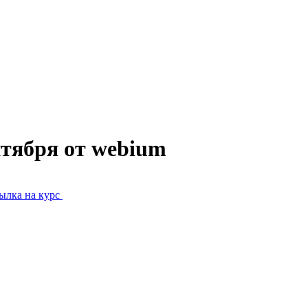
нтября от webium
ылка на курс