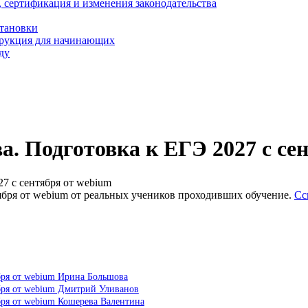
, сертификация и изменения законодательства
становки
трукция для начинающих
ду
. Подготовка к ЕГЭ 2027 с се
7 с сентября от webium
ября от webium от реальных учеников проходивших обучение.
Сс
бря от webium Ирина Большова
ября от webium Дмитрий Уливанов
бря от webium Кошерева Валентина