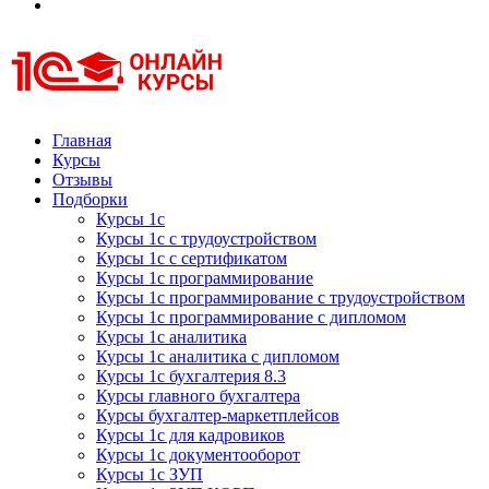
Курсы 1С
Курсы 1С официальная сертификация
Главная
Курсы
Отзывы
Подборки
Курсы 1с
Курсы 1с с трудоустройством
Курсы 1с с сертификатом
Курсы 1с программирование
Курсы 1с программирование с трудоустройством
Курсы 1с программирование с дипломом
Курсы 1с аналитика
Курсы 1с аналитика с дипломом
Курсы 1с бухгалтерия 8.3
Курсы главного бухгалтера
Курсы бухгалтер-маркетплейсов
Курсы 1с для кадровиков
Курсы 1с документооборот
Курсы 1с ЗУП