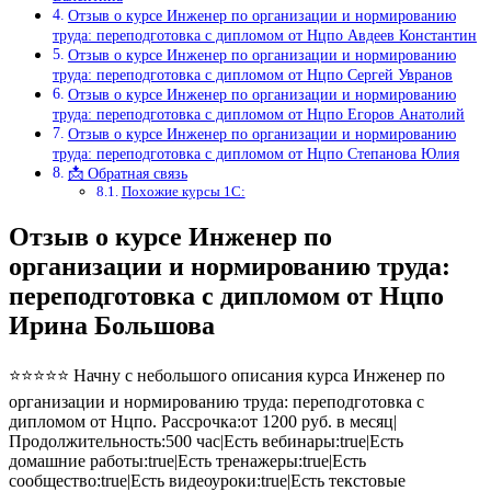
Отзыв о курсе Инженер по организации и нормированию
труда: переподготовка с дипломом от Нцпо Авдеев Константин
Отзыв о курсе Инженер по организации и нормированию
труда: переподготовка с дипломом от Нцпо Сергей Увранов
Отзыв о курсе Инженер по организации и нормированию
труда: переподготовка с дипломом от Нцпо Егоров Анатолий
Отзыв о курсе Инженер по организации и нормированию
труда: переподготовка с дипломом от Нцпо Степанова Юлия
📩 Обратная связь
Похожие курсы 1С:
Отзыв о курсе Инженер по
организации и нормированию труда:
переподготовка с дипломом от Нцпо
Ирина Большова
⭐⭐⭐⭐⭐ Начну с небольшого описания курса Инженер по
организации и нормированию труда: переподготовка с
дипломом от Нцпо. Рассрочка:от 1200 руб. в месяц|
Продолжительность:500 час|Есть вебинары:true|Есть
домашние работы:true|Есть тренажеры:true|Есть
сообщество:true|Есть видеоуроки:true|Есть текстовые