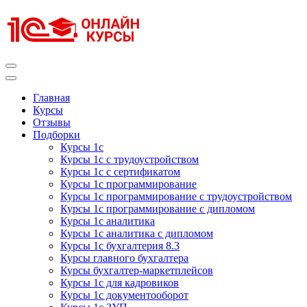
Перейти
к
содержимому
(нажмите
Enter)
Курсы 1С
Курсы 1С официальная сертификация
Главная
Курсы
Отзывы
Подборки
Курсы 1с
Курсы 1с с трудоустройством
Курсы 1с с сертификатом
Курсы 1с программирование
Курсы 1с программирование с трудоустройством
Курсы 1с программирование с дипломом
Курсы 1с аналитика
Курсы 1с аналитика с дипломом
Курсы 1с бухгалтерия 8.3
Курсы главного бухгалтера
Курсы бухгалтер-маркетплейсов
Курсы 1с для кадровиков
Курсы 1с документооборот