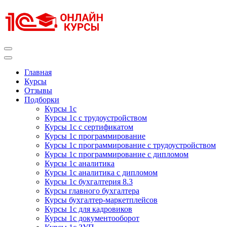
Перейти
к
содержимому
(нажмите
Enter)
Курсы 1С
Курсы 1С официальная сертификация
Главная
Курсы
Отзывы
Подборки
Курсы 1с
Курсы 1с с трудоустройством
Курсы 1с с сертификатом
Курсы 1с программирование
Курсы 1с программирование с трудоустройством
Курсы 1с программирование с дипломом
Курсы 1с аналитика
Курсы 1с аналитика с дипломом
Курсы 1с бухгалтерия 8.3
Курсы главного бухгалтера
Курсы бухгалтер-маркетплейсов
Курсы 1с для кадровиков
Курсы 1с документооборот