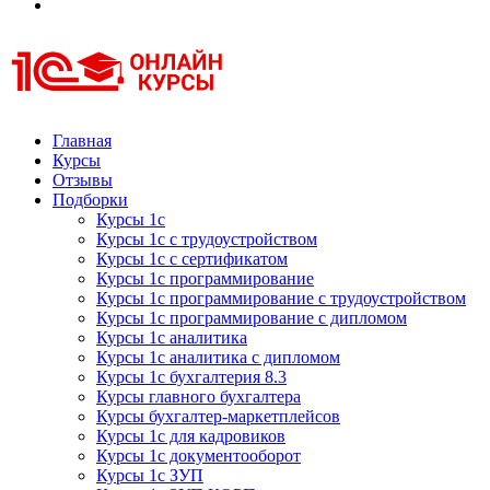
Курсы 1С
Курсы 1С официальная сертификация
Главная
Курсы
Отзывы
Подборки
Курсы 1с
Курсы 1с с трудоустройством
Курсы 1с с сертификатом
Курсы 1с программирование
Курсы 1с программирование с трудоустройством
Курсы 1с программирование с дипломом
Курсы 1с аналитика
Курсы 1с аналитика с дипломом
Курсы 1с бухгалтерия 8.3
Курсы главного бухгалтера
Курсы бухгалтер-маркетплейсов
Курсы 1с для кадровиков
Курсы 1с документооборот
Курсы 1с ЗУП