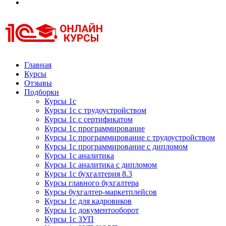
Курсы 1С
Курсы 1С официальная сертификация
Главная
Курсы
Отзывы
Подборки
Курсы 1с
Курсы 1с с трудоустройством
Курсы 1с с сертификатом
Курсы 1с программирование
Курсы 1с программирование с трудоустройством
Курсы 1с программирование с дипломом
Курсы 1с аналитика
Курсы 1с аналитика с дипломом
Курсы 1с бухгалтерия 8.3
Курсы главного бухгалтера
Курсы бухгалтер-маркетплейсов
Курсы 1с для кадровиков
Курсы 1с документооборот
Курсы 1с ЗУП