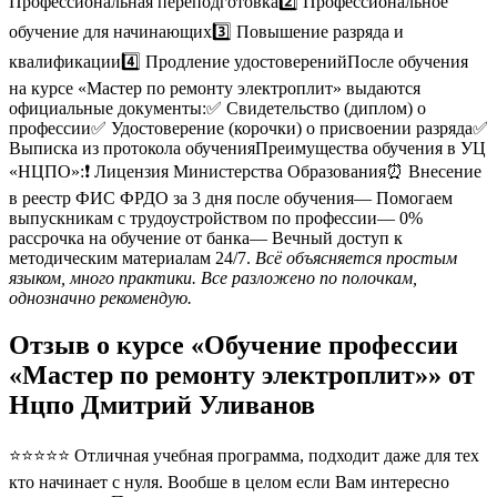
Профессиональная переподготовка2️⃣ Профессиональное
обучение для начинающих3️⃣ Повышение разряда и
квалификации4️⃣ Продление удостоверенийПосле обучения
на курсе «Мастер по ремонту электроплит» выдаются
официальные документы:✅ Свидетельство (диплом) о
профессии✅ Удостоверение (корочки) о присвоении разряда✅
Выписка из протокола обученияПреимущества обучения в УЦ
«НЦПО»:❗️ Лицензия Министерства Образования⏰ Внесение
в реестр ФИС ФРДО за 3 дня после обучения— Помогаем
выпускникам с трудоустройством по профессии— 0%
рассрочка на обучение от банка— Вечный доступ к
методическим материалам 24/7.
Всё объясняется простым
языком, много практики. Все разложено по полочкам,
однозначно рекомендую.
Отзыв о курсе «Обучение профессии
«Мастер по ремонту электроплит»» от
Нцпо Дмитрий Уливанов
⭐⭐⭐⭐⭐ Отличная учебная программа, подходит даже для тех
кто начинает с нуля. Вообше в целом если Вам интересно