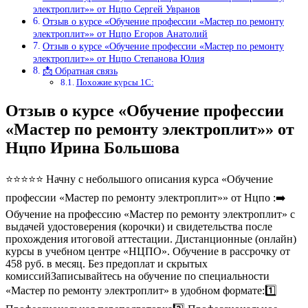
электроплит»» от Нцпо Сергей Увранов
Отзыв о курсе «Обучение профессии «Мастер по ремонту
электроплит»» от Нцпо Егоров Анатолий
Отзыв о курсе «Обучение профессии «Мастер по ремонту
электроплит»» от Нцпо Степанова Юлия
📩 Обратная связь
Похожие курсы 1С:
Отзыв о курсе «Обучение профессии
«Мастер по ремонту электроплит»» от
Нцпо Ирина Большова
⭐⭐⭐⭐⭐ Начну с небольшого описания курса «Обучение
профессии «Мастер по ремонту электроплит»» от Нцпо :➡️
Обучение на профессию «Мастер по ремонту электроплит» с
выдачей удостоверения (корочки) и свидетельства после
прохождения итоговой аттестации. Дистанционные (онлайн)
курсы в учебном центре «НЦПО». Обучение в рассрочку от
458 руб. в месяц. Без предоплат и скрытых
комиссийЗаписывайтесь на обучение по специальности
«Мастер по ремонту электроплит» в удобном формате:1️⃣