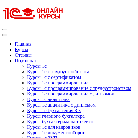
Перейти
к
содержимому
(нажмите
Enter)
Курсы 1С
Курсы 1С официальная сертификация
Главная
Курсы
Отзывы
Подборки
Курсы 1с
Курсы 1с с трудоустройством
Курсы 1с с сертификатом
Курсы 1с программирование
Курсы 1с программирование с трудоустройством
Курсы 1с программирование с дипломом
Курсы 1с аналитика
Курсы 1с аналитика с дипломом
Курсы 1с бухгалтерия 8.3
Курсы главного бухгалтера
Курсы бухгалтер-маркетплейсов
Курсы 1с для кадровиков
Курсы 1с документооборот