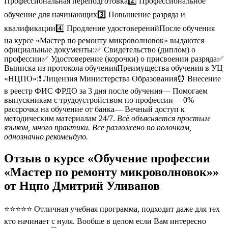
Профессиональная переподготовка2️⃣ Профессиональное
обучение для начинающих3️⃣ Повышение разряда и
квалификации4️⃣ Продление удостоверенийПосле обучения
на курсе «Мастер по ремонту микроволновок» выдаются
официальные документы:✅ Свидетельство (диплом) о
профессии✅ Удостоверение (корочки) о присвоении разряда✅
Выписка из протокола обученияПреимущества обучения в УЦ
«НЦПО»:❗️ Лицензия Министерства Образования⏰ Внесение
в реестр ФИС ФРДО за 3 дня после обучения— Помогаем
выпускникам с трудоустройством по профессии— 0%
рассрочка на обучение от банка— Вечный доступ к
методическим материалам 24/7.
Всё объясняется простым
языком, много практики. Все разложено по полочкам,
однозначно рекомендую.
Отзыв о курсе «Обучение профессии
«Мастер по ремонту микроволновок»»
от Нцпо Дмитрий Уливанов
⭐⭐⭐⭐⭐ Отличная учебная программа, подходит даже для тех
кто начинает с нуля. Вообше в целом если Вам интересно