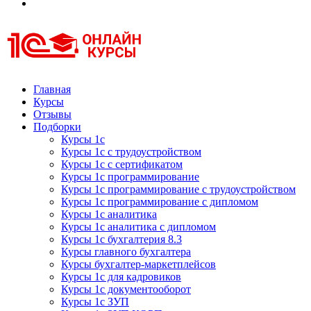
Курсы 1С
Курсы 1С официальная сертификация
Главная
Курсы
Отзывы
Подборки
Курсы 1с
Курсы 1с с трудоустройством
Курсы 1с с сертификатом
Курсы 1с программирование
Курсы 1с программирование с трудоустройством
Курсы 1с программирование с дипломом
Курсы 1с аналитика
Курсы 1с аналитика с дипломом
Курсы 1с бухгалтерия 8.3
Курсы главного бухгалтера
Курсы бухгалтер-маркетплейсов
Курсы 1с для кадровиков
Курсы 1с документооборот
Курсы 1с ЗУП