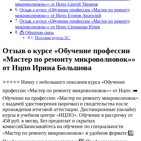
микроволновок»» от Нцпо Сергей Увранов
Отзыв о курсе «Обучение профессии «Мастер по ремонту
микроволновок»» от Нцпо Егоров Анатолий
Отзыв о курсе «Обучение профессии «Мастер по ремонту
микроволновок»» от Нцпо Степанова Юлия
📩 Обратная связь
Похожие курсы 1С:
Отзыв о курсе «Обучение профессии
«Мастер по ремонту микроволновок»»
от Нцпо Ирина Большова
⭐⭐⭐⭐⭐ Начну с небольшого описания курса «Обучение
профессии «Мастер по ремонту микроволновок»» от Нцпо :➡️
Обучение на профессию «Мастер по ремонту микроволновок»
с выдачей удостоверения (корочки) и свидетельства после
прохождения итоговой аттестации. Дистанционные (онлайн)
курсы в учебном центре «НЦПО». Обучение в рассрочку от
458 руб. в месяц. Без предоплат и скрытых
комиссийЗаписывайтесь на обучение по специальности
«Мастер по ремонту микроволновок» в удобном формате:1️⃣