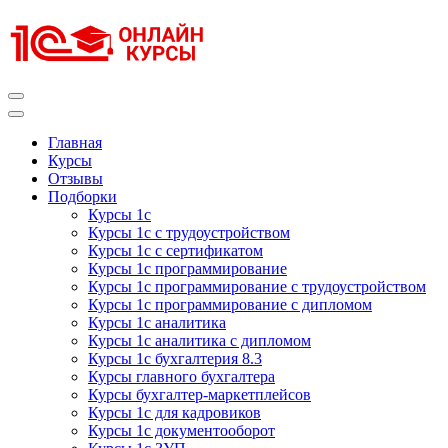
Перейти
к
содержимому
(нажмите
Enter)
Курсы 1С
Курсы 1С официальная сертификация
Главная
Курсы
Отзывы
Подборки
Курсы 1с
Курсы 1с с трудоустройством
Курсы 1с с сертификатом
Курсы 1с программирование
Курсы 1с программирование с трудоустройством
Курсы 1с программирование с дипломом
Курсы 1с аналитика
Курсы 1с аналитика с дипломом
Курсы 1с бухгалтерия 8.3
Курсы главного бухгалтера
Курсы бухгалтер-маркетплейсов
Курсы 1с для кадровиков
Курсы 1с документооборот