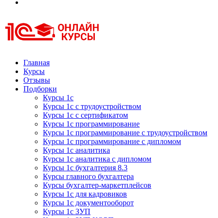
Курсы 1С
Курсы 1С официальная сертификация
Главная
Курсы
Отзывы
Подборки
Курсы 1с
Курсы 1с с трудоустройством
Курсы 1с с сертификатом
Курсы 1с программирование
Курсы 1с программирование с трудоустройством
Курсы 1с программирование с дипломом
Курсы 1с аналитика
Курсы 1с аналитика с дипломом
Курсы 1с бухгалтерия 8.3
Курсы главного бухгалтера
Курсы бухгалтер-маркетплейсов
Курсы 1с для кадровиков
Курсы 1с документооборот
Курсы 1с ЗУП