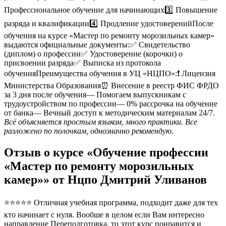
Профессиональное обучение для начинающих3️⃣ Повышение
разряда и квалификации4️⃣ Продление удостоверенийПосле
обучения на курсе «Мастер по ремонту морозильных камер»
выдаются официальные документы:✅ Свидетельство
(диплом) о профессии✅ Удостоверение (корочки) о
присвоении разряда✅ Выписка из протокола
обученияПреимущества обучения в УЦ «НЦПО»:❗️ Лицензия
Министерства Образования⏰ Внесение в реестр ФИС ФРДО
за 3 дня после обучения— Помогаем выпускникам с
трудоустройством по профессии— 0% рассрочка на обучение
от банка— Вечный доступ к методическим материалам 24/7.
Всё объясняется простым языком, много практики. Все
разложено по полочкам, однозначно рекомендую.
Отзыв о курсе «Обучение профессии
«Мастер по ремонту морозильных
камер»» от Нцпо Дмитрий Уливанов
⭐⭐⭐⭐⭐ Отличная учебная программа, подходит даже для тех
кто начинает с нуля. Вообше в целом если Вам интересно
направление Переподготовка, то этот курс понравится и