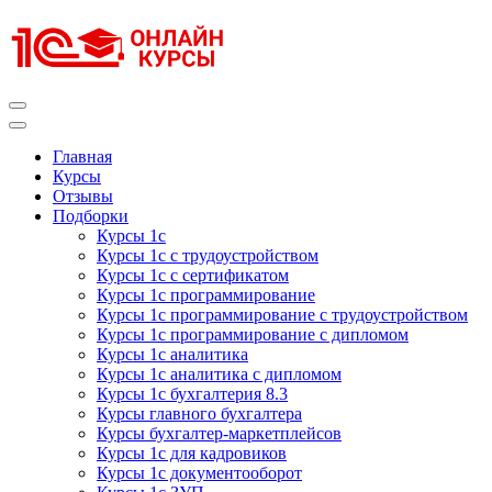
Перейти
к
содержимому
(нажмите
Enter)
Курсы 1С
Курсы 1С официальная сертификация
Главная
Курсы
Отзывы
Подборки
Курсы 1с
Курсы 1с с трудоустройством
Курсы 1с с сертификатом
Курсы 1с программирование
Курсы 1с программирование с трудоустройством
Курсы 1с программирование с дипломом
Курсы 1с аналитика
Курсы 1с аналитика с дипломом
Курсы 1с бухгалтерия 8.3
Курсы главного бухгалтера
Курсы бухгалтер-маркетплейсов
Курсы 1с для кадровиков
Курсы 1с документооборот