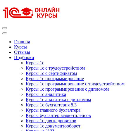
Перейти
к
содержимому
(нажмите
Enter)
Курсы 1С
Курсы 1С официальная сертификация
Главная
Курсы
Отзывы
Подборки
Курсы 1с
Курсы 1с с трудоустройством
Курсы 1с с сертификатом
Курсы 1с программирование
Курсы 1с программирование с трудоустройством
Курсы 1с программирование с дипломом
Курсы 1с аналитика
Курсы 1с аналитика с дипломом
Курсы 1с бухгалтерия 8.3
Курсы главного бухгалтера
Курсы бухгалтер-маркетплейсов
Курсы 1с для кадровиков
Курсы 1с документооборот