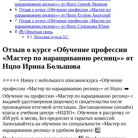
наращиванию ресниц»» от Нцпо Сергей Увранов
Отзыв о курсе «Обучение профессии «Мастер по
наращиванию ресниц»» от Нцпо Егоров Анатолий
Отзыв о курсе «Обучение профессии «Мастер по
наращиванию ресниц»» от Нцпо Степанова Юлия
📩 Обратная связь
Похожие курсы 1С:
Отзыв о курсе «Обучение профессии
«Мастер по наращиванию ресниц»» от
Нцпо Ирина Большова
⭐⭐⭐⭐⭐ Начну с небольшого описания курса «Обучение
профессии «Мастер по наращиванию ресниц»» от Нцпо :➡️
Обучение на профессию «Мастер по наращиванию ресниц» с
выдачей удостоверения (корочки) и свидетельства после
прохождения итоговой аттестации. Дистанционные (онлайн)
курсы в учебном центре «НЦПО». Обучение в рассрочку от
458 руб. в месяц. Без предоплат и скрытых комиссий
Записывайтесь на обучение по специальности «Мастер по
наращиванию ресниц» в удобном формате: 1️⃣