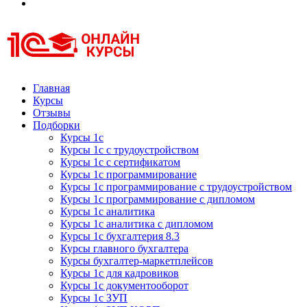
Курсы 1С
Курсы 1С официальная сертификация
Главная
Курсы
Отзывы
Подборки
Курсы 1с
Курсы 1с с трудоустройством
Курсы 1с с сертификатом
Курсы 1с программирование
Курсы 1с программирование с трудоустройством
Курсы 1с программирование с дипломом
Курсы 1с аналитика
Курсы 1с аналитика с дипломом
Курсы 1с бухгалтерия 8.3
Курсы главного бухгалтера
Курсы бухгалтер-маркетплейсов
Курсы 1с для кадровиков
Курсы 1с документооборот
Курсы 1с ЗУП