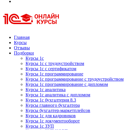
Курсы 1С
Курсы 1С официальная сертификация
Главная
Курсы
Отзывы
Подборки
Курсы 1с
Курсы 1с с трудоустройством
Курсы 1с с сертификатом
Курсы 1с программирование
Курсы 1с программирование с трудоустройством
Курсы 1с программирование с дипломом
Курсы 1с аналитика
Курсы 1с аналитика с дипломом
Курсы 1с бухгалтерия 8.3
Курсы главного бухгалтера
Курсы бухгалтер-маркетплейсов
Курсы 1с для кадровиков
Курсы 1с документооборот
Курсы 1с ЗУП