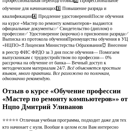
Профессиональная переподготовка2️⃣ Профессиональное
обучение для начинающих3️⃣ Повышение разряда и
квалификации4️⃣ Продление удостоверенийПосле обучения
на курсе «Мастер по ремонту компьютеров» выдаются
официальные документы:✅ Свидетельство (диплом) о
профессии✅ Удостоверение (корочки) о присвоении разряда✅
Выписка из протокола обученияПреимущества обучения в УЦ
«НЦПО»:❗️ Лицензия Министерства Образования⏰ Внесение
в реестр ФИС ФРДО за 3 дня после обучения— Помогаем
выпускникам с трудоустройством по профессии— 0%
рассрочка на обучение от банка— Вечный доступ к
методическим материалам 24/7.
Всё объясняется простым
языком, много практики. Все разложено по полочкам,
однозначно рекомендую.
Отзыв о курсе «Обучение профессии
«Мастер по ремонту компьютеров»» от
Нцпо Дмитрий Уливанов
⭐⭐⭐⭐⭐ Отличная учебная программа, подходит даже для тех
кто начинает с нуля. Вообше в целом если Вам интересно