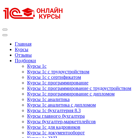
Перейти
к
содержимому
(нажмите
Enter)
Курсы 1С
Курсы 1С официальная сертификация
Главная
Курсы
Отзывы
Подборки
Курсы 1с
Курсы 1с с трудоустройством
Курсы 1с с сертификатом
Курсы 1с программирование
Курсы 1с программирование с трудоустройством
Курсы 1с программирование с дипломом
Курсы 1с аналитика
Курсы 1с аналитика с дипломом
Курсы 1с бухгалтерия 8.3
Курсы главного бухгалтера
Курсы бухгалтер-маркетплейсов
Курсы 1с для кадровиков
Курсы 1с документооборот