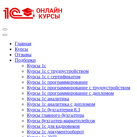
Перейти
к
содержимому
(нажмите
Enter)
Курсы 1С
Курсы 1С официальная сертификация
Главная
Курсы
Отзывы
Подборки
Курсы 1с
Курсы 1с с трудоустройством
Курсы 1с с сертификатом
Курсы 1с программирование
Курсы 1с программирование с трудоустройством
Курсы 1с программирование с дипломом
Курсы 1с аналитика
Курсы 1с аналитика с дипломом
Курсы 1с бухгалтерия 8.3
Курсы главного бухгалтера
Курсы бухгалтер-маркетплейсов
Курсы 1с для кадровиков
Курсы 1с документооборот