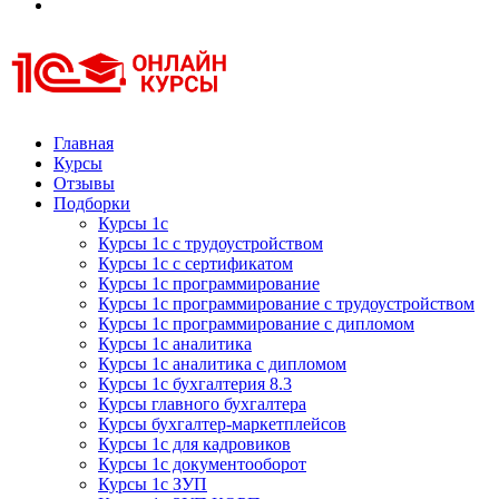
Курсы 1С
Курсы 1С официальная сертификация
Главная
Курсы
Отзывы
Подборки
Курсы 1с
Курсы 1с с трудоустройством
Курсы 1с с сертификатом
Курсы 1с программирование
Курсы 1с программирование с трудоустройством
Курсы 1с программирование с дипломом
Курсы 1с аналитика
Курсы 1с аналитика с дипломом
Курсы 1с бухгалтерия 8.3
Курсы главного бухгалтера
Курсы бухгалтер-маркетплейсов
Курсы 1с для кадровиков
Курсы 1с документооборот
Курсы 1с ЗУП