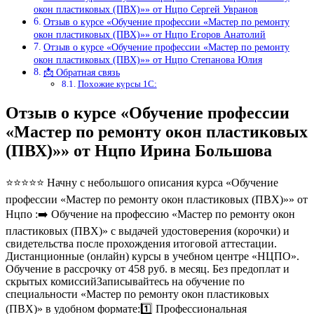
окон пластиковых (ПВХ)»» от Нцпо Сергей Увранов
Отзыв о курсе «Обучение профессии «Мастер по ремонту
окон пластиковых (ПВХ)»» от Нцпо Егоров Анатолий
Отзыв о курсе «Обучение профессии «Мастер по ремонту
окон пластиковых (ПВХ)»» от Нцпо Степанова Юлия
📩 Обратная связь
Похожие курсы 1С:
Отзыв о курсе «Обучение профессии
«Мастер по ремонту окон пластиковых
(ПВХ)»» от Нцпо Ирина Большова
⭐⭐⭐⭐⭐ Начну с небольшого описания курса «Обучение
профессии «Мастер по ремонту окон пластиковых (ПВХ)»» от
Нцпо :➡️ Обучение на профессию «Мастер по ремонту окон
пластиковых (ПВХ)» с выдачей удостоверения (корочки) и
свидетельства после прохождения итоговой аттестации.
Дистанционные (онлайн) курсы в учебном центре «НЦПО».
Обучение в рассрочку от 458 руб. в месяц. Без предоплат и
скрытых комиссийЗаписывайтесь на обучение по
специальности «Мастер по ремонту окон пластиковых
(ПВХ)» в удобном формате:1️⃣ Профессиональная