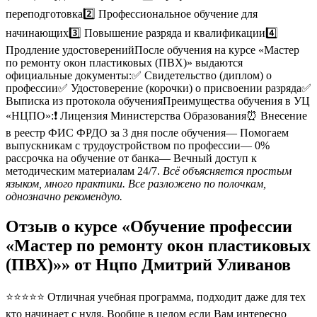
переподготовка2️⃣ Профессиональное обучение для
начинающих3️⃣ Повышение разряда и квалификации4️⃣
Продление удостоверенийПосле обучения на курсе «Мастер
по ремонту окон пластиковых (ПВХ)» выдаются
официальные документы:✅ Свидетельство (диплом) о
профессии✅ Удостоверение (корочки) о присвоении разряда✅
Выписка из протокола обученияПреимущества обучения в УЦ
«НЦПО»:❗️ Лицензия Министерства Образования⏰ Внесение
в реестр ФИС ФРДО за 3 дня после обучения— Помогаем
выпускникам с трудоустройством по профессии— 0%
рассрочка на обучение от банка— Вечный доступ к
методическим материалам 24/7.
Всё объясняется простым
языком, много практики. Все разложено по полочкам,
однозначно рекомендую.
Отзыв о курсе «Обучение профессии
«Мастер по ремонту окон пластиковых
(ПВХ)»» от Нцпо Дмитрий Уливанов
⭐⭐⭐⭐⭐ Отличная учебная программа, подходит даже для тех
кто начинает с нуля. Вообше в целом если Вам интересно