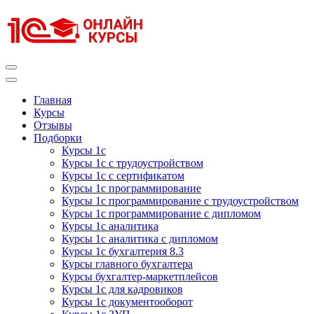
Перейти
к
содержимому
(нажмите
Enter)
Курсы 1С
Курсы 1С официальная сертификация
Главная
Курсы
Отзывы
Подборки
Курсы 1с
Курсы 1с с трудоустройством
Курсы 1с с сертификатом
Курсы 1с программирование
Курсы 1с программирование с трудоустройством
Курсы 1с программирование с дипломом
Курсы 1с аналитика
Курсы 1с аналитика с дипломом
Курсы 1с бухгалтерия 8.3
Курсы главного бухгалтера
Курсы бухгалтер-маркетплейсов
Курсы 1с для кадровиков
Курсы 1с документооборот