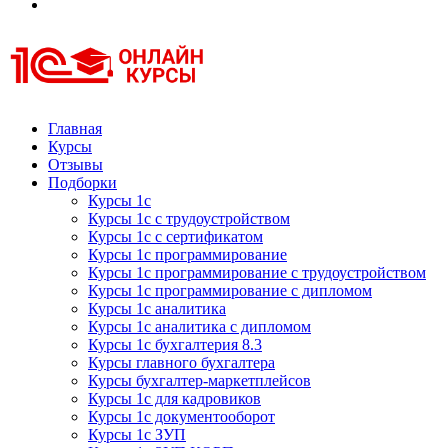
Курсы 1С
Курсы 1С официальная сертификация
Главная
Курсы
Отзывы
Подборки
Курсы 1с
Курсы 1с с трудоустройством
Курсы 1с с сертификатом
Курсы 1с программирование
Курсы 1с программирование с трудоустройством
Курсы 1с программирование с дипломом
Курсы 1с аналитика
Курсы 1с аналитика с дипломом
Курсы 1с бухгалтерия 8.3
Курсы главного бухгалтера
Курсы бухгалтер-маркетплейсов
Курсы 1с для кадровиков
Курсы 1с документооборот
Курсы 1с ЗУП