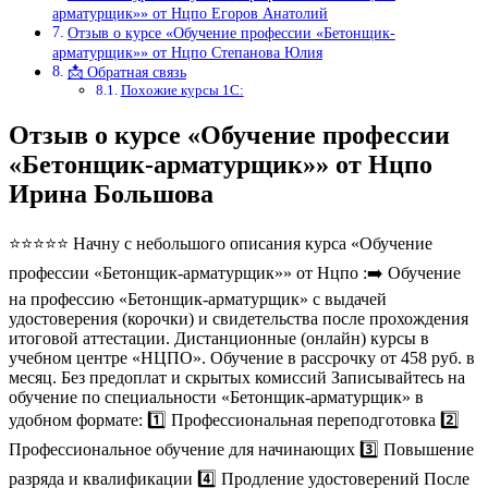
арматурщик»» от Нцпо Егоров Анатолий
Отзыв о курсе «Обучение профессии «Бетонщик-
арматурщик»» от Нцпо Степанова Юлия
📩 Обратная связь
Похожие курсы 1С:
Отзыв о курсе «Обучение профессии
«Бетонщик-арматурщик»» от Нцпо
Ирина Большова
⭐⭐⭐⭐⭐ Начну с небольшого описания курса «Обучение
профессии «Бетонщик-арматурщик»» от Нцпо :➡️ Обучение
на профессию «Бетонщик-арматурщик» с выдачей
удостоверения (корочки) и свидетельства после прохождения
итоговой аттестации. Дистанционные (онлайн) курсы в
учебном центре «НЦПО». Обучение в рассрочку от 458 руб. в
месяц. Без предоплат и скрытых комиссий Записывайтесь на
обучение по специальности «Бетонщик-арматурщик» в
удобном формате: 1️⃣ Профессиональная переподготовка 2️⃣
Профессиональное обучение для начинающих 3️⃣ Повышение
разряда и квалификации 4️⃣ Продление удостоверений После