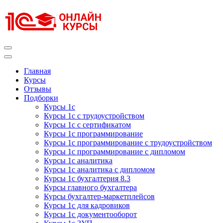
Перейти
к
содержимому
(нажмите
Enter)
Курсы 1С
Курсы 1С официальная сертификация
Главная
Курсы
Отзывы
Подборки
Курсы 1с
Курсы 1с с трудоустройством
Курсы 1с с сертификатом
Курсы 1с программирование
Курсы 1с программирование с трудоустройством
Курсы 1с программирование с дипломом
Курсы 1с аналитика
Курсы 1с аналитика с дипломом
Курсы 1с бухгалтерия 8.3
Курсы главного бухгалтера
Курсы бухгалтер-маркетплейсов
Курсы 1с для кадровиков
Курсы 1с документооборот