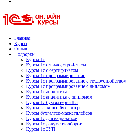
Курсы 1С
Курсы 1С официальная сертификация
Главная
Курсы
Отзывы
Подборки
Курсы 1с
Курсы 1с с трудоустройством
Курсы 1с с сертификатом
Курсы 1с программирование
Курсы 1с программирование с трудоустройством
Курсы 1с программирование с дипломом
Курсы 1с аналитика
Курсы 1с аналитика с дипломом
Курсы 1с бухгалтерия 8.3
Курсы главного бухгалтера
Курсы бухгалтер-маркетплейсов
Курсы 1с для кадровиков
Курсы 1с документооборот
Курсы 1с ЗУП