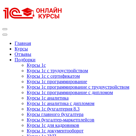
Перейти
к
содержимому
(нажмите
Enter)
Курсы 1С
Курсы 1С официальная сертификация
Главная
Курсы
Отзывы
Подборки
Курсы 1с
Курсы 1с с трудоустройством
Курсы 1с с сертификатом
Курсы 1с программирование
Курсы 1с программирование с трудоустройством
Курсы 1с программирование с дипломом
Курсы 1с аналитика
Курсы 1с аналитика с дипломом
Курсы 1с бухгалтерия 8.3
Курсы главного бухгалтера
Курсы бухгалтер-маркетплейсов
Курсы 1с для кадровиков
Курсы 1с документооборот