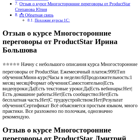
Отзыв о курсе Многосторонние переговоры от ProductStar
Степанова Юлия
📩 Обратная связь
Похожие курсы 1С:
Отзыв о курсе Многосторонние
переговоры от ProductStar Ирина
Большова
⭐⭐⭐⭐⭐ Начну с небольшого описания курса Многосторонние
переговоры от ProductStar. Ежемесячный платеж:999|Тип
обучения:Мини-курс|Часы в неделю:6|Продолжительность:1
месяц месяц|Формат обучения:Самостоятельно|Есть
видеоуроки:Да|Есть текстовые уроки:Да|Есть вебинары:Нет|
Есть домашние работы:Нет|Есть сообщество:Нет|Есть
бесплатная часть:Нет|С трудоустройством:Нет|Результат
обучения:Сертификат Всё объясняется простым языком, много
практики. Все разложено по полочкам, однозначно
рекомендую.
Отзыв о курсе Многосторонние
переговоры от ProductStar Дмитрий