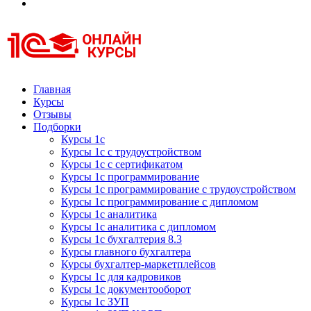
Курсы 1С
Курсы 1С официальная сертификация
Главная
Курсы
Отзывы
Подборки
Курсы 1с
Курсы 1с с трудоустройством
Курсы 1с с сертификатом
Курсы 1с программирование
Курсы 1с программирование с трудоустройством
Курсы 1с программирование с дипломом
Курсы 1с аналитика
Курсы 1с аналитика с дипломом
Курсы 1с бухгалтерия 8.3
Курсы главного бухгалтера
Курсы бухгалтер-маркетплейсов
Курсы 1с для кадровиков
Курсы 1с документооборот
Курсы 1с ЗУП