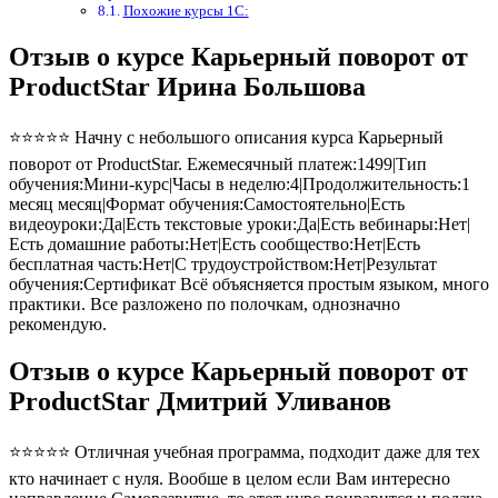
Похожие курсы 1С:
Отзыв о курсе Карьерный поворот от
ProductStar Ирина Большова
⭐⭐⭐⭐⭐ Начну с небольшого описания курса Карьерный
поворот от ProductStar. Ежемесячный платеж:1499|Тип
обучения:Мини-курс|Часы в неделю:4|Продолжительность:1
месяц месяц|Формат обучения:Самостоятельно|Есть
видеоуроки:Да|Есть текстовые уроки:Да|Есть вебинары:Нет|
Есть домашние работы:Нет|Есть сообщество:Нет|Есть
бесплатная часть:Нет|С трудоустройством:Нет|Результат
обучения:Сертификат Всё объясняется простым языком, много
практики. Все разложено по полочкам, однозначно
рекомендую.
Отзыв о курсе Карьерный поворот от
ProductStar Дмитрий Уливанов
⭐⭐⭐⭐⭐ Отличная учебная программа, подходит даже для тех
кто начинает с нуля. Вообше в целом если Вам интересно