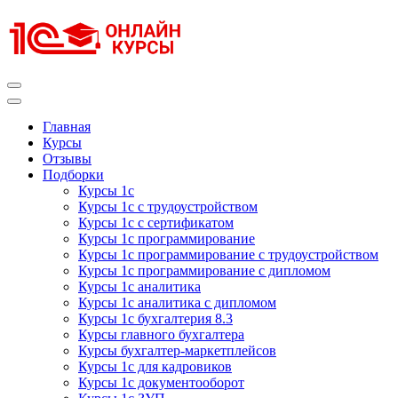
Перейти
к
содержимому
(нажмите
Enter)
Курсы 1С
Курсы 1С официальная сертификация
Главная
Курсы
Отзывы
Подборки
Курсы 1с
Курсы 1с с трудоустройством
Курсы 1с с сертификатом
Курсы 1с программирование
Курсы 1с программирование с трудоустройством
Курсы 1с программирование с дипломом
Курсы 1с аналитика
Курсы 1с аналитика с дипломом
Курсы 1с бухгалтерия 8.3
Курсы главного бухгалтера
Курсы бухгалтер-маркетплейсов
Курсы 1с для кадровиков
Курсы 1с документооборот