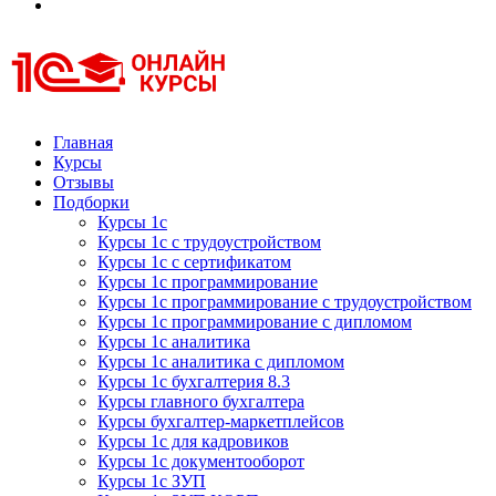
Курсы 1С
Курсы 1С официальная сертификация
Главная
Курсы
Отзывы
Подборки
Курсы 1с
Курсы 1с с трудоустройством
Курсы 1с с сертификатом
Курсы 1с программирование
Курсы 1с программирование с трудоустройством
Курсы 1с программирование с дипломом
Курсы 1с аналитика
Курсы 1с аналитика с дипломом
Курсы 1с бухгалтерия 8.3
Курсы главного бухгалтера
Курсы бухгалтер-маркетплейсов
Курсы 1с для кадровиков
Курсы 1с документооборот
Курсы 1с ЗУП