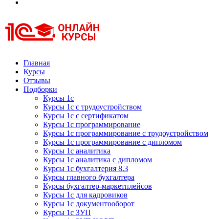
Курсы 1С
Курсы 1С официальная сертификация
Главная
Курсы
Отзывы
Подборки
Курсы 1с
Курсы 1с с трудоустройством
Курсы 1с с сертификатом
Курсы 1с программирование
Курсы 1с программирование с трудоустройством
Курсы 1с программирование с дипломом
Курсы 1с аналитика
Курсы 1с аналитика с дипломом
Курсы 1с бухгалтерия 8.3
Курсы главного бухгалтера
Курсы бухгалтер-маркетплейсов
Курсы 1с для кадровиков
Курсы 1с документооборот
Курсы 1с ЗУП