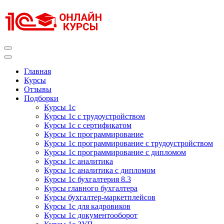
Перейти
к
содержимому
(нажмите
Enter)
Курсы 1С
Курсы 1С официальная сертификация
Главная
Курсы
Отзывы
Подборки
Курсы 1с
Курсы 1с с трудоустройством
Курсы 1с с сертификатом
Курсы 1с программирование
Курсы 1с программирование с трудоустройством
Курсы 1с программирование с дипломом
Курсы 1с аналитика
Курсы 1с аналитика с дипломом
Курсы 1с бухгалтерия 8.3
Курсы главного бухгалтера
Курсы бухгалтер-маркетплейсов
Курсы 1с для кадровиков
Курсы 1с документооборот