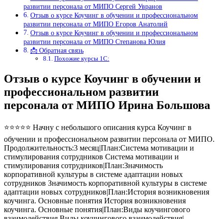
развитии персонала от МИПО Сергей Увранов
Отзыв о курсе Коучинг в обучении и профессиональном
развитии персонала от МИПО Егоров Анатолий
Отзыв о курсе Коучинг в обучении и профессиональном
развитии персонала от МИПО Степанова Юлия
📩 Обратная связь
Похожие курсы 1С:
Отзыв о курсе Коучинг в обучении и
профессиональном развитии
персонала от МИПО Ирина Большова
⭐⭐⭐⭐⭐ Начну с небольшого описания курса Коучинг в
обучении и профессиональном развитии персонала от МИПО.
Продолжительность:3 месяц|План:Система мотивации и
стимулирования сотрудников Система мотивации и
стимулирования сотрудников|План:Значимость
корпоративной культуры в системе адаптации новых
сотрудников Значимость корпоративной культуры в системе
адаптации новых сотрудников|План:История возникновения
коучинга. Основные понятия История возникновения
коучинга. Основные понятия|План:Виды коучингового
взаимодействия Виды коучингового взаимодействия|