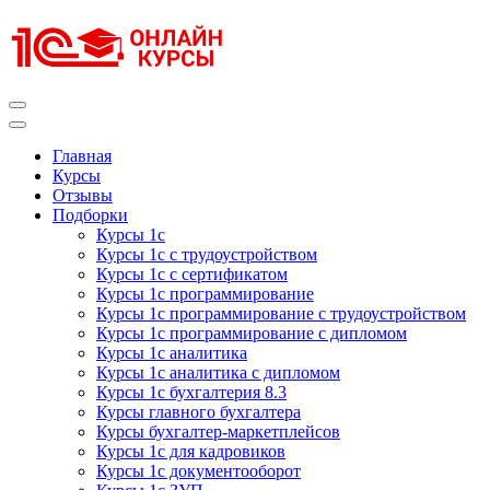
Перейти
к
содержимому
(нажмите
Enter)
Курсы 1С
Курсы 1С официальная сертификация
Главная
Курсы
Отзывы
Подборки
Курсы 1с
Курсы 1с с трудоустройством
Курсы 1с с сертификатом
Курсы 1с программирование
Курсы 1с программирование с трудоустройством
Курсы 1с программирование с дипломом
Курсы 1с аналитика
Курсы 1с аналитика с дипломом
Курсы 1с бухгалтерия 8.3
Курсы главного бухгалтера
Курсы бухгалтер-маркетплейсов
Курсы 1с для кадровиков
Курсы 1с документооборот