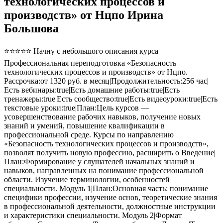
технологических процессов и
производств» от Нцпо Ирина
Большова
⭐⭐⭐⭐⭐ Начну с небольшого описания курса
Профессиональная переподготовка «Безопасность
технологических процессов и производств» от Нцпо.
Рассрочка:от 1320 руб. в месяц|Продолжительность:256 час|
Есть вебинары:true|Есть домашние работы:true|Есть
тренажеры:true|Есть сообщество:true|Есть видеоуроки:true|Есть
текстовые уроки:true|План:Цель курсов —
усовершенствование рабочих навыков, получение новых
знаний и умений, повышение квалификации в
профессиональной среде. Курсы по направлению
«Безопасность технологических процессов и производств»,
позволят получить новую профессию, расширить о Введение|
План:Формирование у слушателей начальных знаний и
навыков, направленных на понимание профессиональной
области. Изучение терминологии, особенностей
специальности. Модуль 1|План:Основная часть: понимание
специфики профессии, изучение основ, теоретические знания
в профессиональной деятельности, должностные инструкции
и характеристики специальности. Модуль 2|Формат