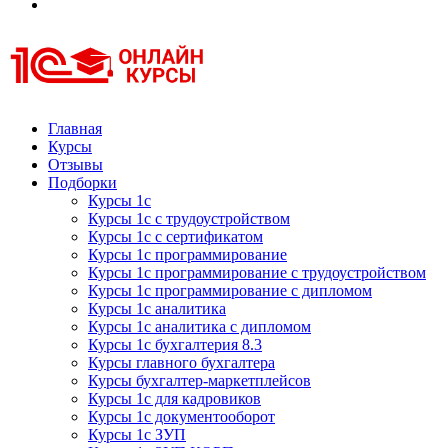
Курсы 1С
Курсы 1С официальная сертификация
Главная
Курсы
Отзывы
Подборки
Курсы 1с
Курсы 1с с трудоустройством
Курсы 1с с сертификатом
Курсы 1с программирование
Курсы 1с программирование с трудоустройством
Курсы 1с программирование с дипломом
Курсы 1с аналитика
Курсы 1с аналитика с дипломом
Курсы 1с бухгалтерия 8.3
Курсы главного бухгалтера
Курсы бухгалтер-маркетплейсов
Курсы 1с для кадровиков
Курсы 1с документооборот
Курсы 1с ЗУП