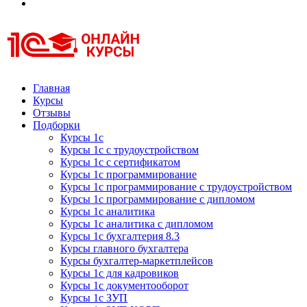
Курсы 1С
Курсы 1С официальная сертификация
Главная
Курсы
Отзывы
Подборки
Курсы 1с
Курсы 1с с трудоустройством
Курсы 1с с сертификатом
Курсы 1с программирование
Курсы 1с программирование с трудоустройством
Курсы 1с программирование с дипломом
Курсы 1с аналитика
Курсы 1с аналитика с дипломом
Курсы 1с бухгалтерия 8.3
Курсы главного бухгалтера
Курсы бухгалтер-маркетплейсов
Курсы 1с для кадровиков
Курсы 1с документооборот
Курсы 1с ЗУП