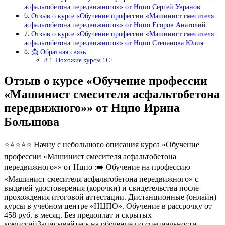
асфальтобетона передвижного»» от Нцпо Сергей Увранов
Отзыв о курсе «Обучение профессии «Машинист смесителя
асфальтобетона передвижного»» от Нцпо Егоров Анатолий
Отзыв о курсе «Обучение профессии «Машинист смесителя
асфальтобетона передвижного»» от Нцпо Степанова Юлия
📩 Обратная связь
Похожие курсы 1С:
Отзыв о курсе «Обучение профессии
«Машинист смесителя асфальтобетона
передвижного»» от Нцпо Ирина
Большова
⭐⭐⭐⭐⭐ Начну с небольшого описания курса «Обучение
профессии «Машинист смесителя асфальтобетона
передвижного»» от Нцпо :➡️ Обучение на профессию
«Машинист смесителя асфальтобетона передвижного» с
выдачей удостоверения (корочки) и свидетельства после
прохождения итоговой аттестации. Дистанционные (онлайн)
курсы в учебном центре «НЦПО». Обучение в рассрочку от
458 руб. в месяц. Без предоплат и скрытых
комиссийЗаписывайтесь на обучение по специальности