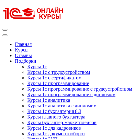
Перейти
к
содержимому
(нажмите
Enter)
Курсы 1С
Курсы 1С официальная сертификация
Главная
Курсы
Отзывы
Подборки
Курсы 1с
Курсы 1с с трудоустройством
Курсы 1с с сертификатом
Курсы 1с программирование
Курсы 1с программирование с трудоустройством
Курсы 1с программирование с дипломом
Курсы 1с аналитика
Курсы 1с аналитика с дипломом
Курсы 1с бухгалтерия 8.3
Курсы главного бухгалтера
Курсы бухгалтер-маркетплейсов
Курсы 1с для кадровиков
Курсы 1с документооборот