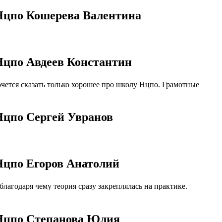
 Нцпо Кошерева Валентина
Нцпо Авдеев Константин
ется сказать только хорошее про школу Нцпо. Грамотные
Нцпо Сергей Увранов
Нцпо Егоров Анатолий
агодаря чему теория сразу закреплялась на практике.
 Нцпо Степанова Юлия