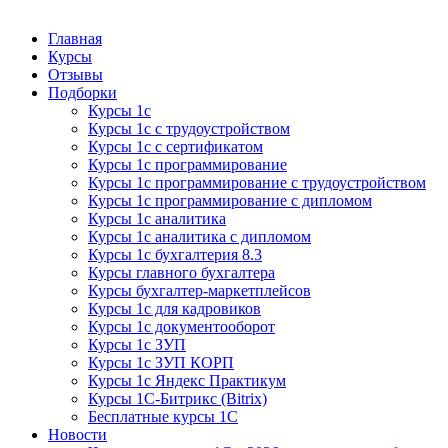
Курсы 1С
Курсы 1С официальная сертификация
Главная
Курсы
Отзывы
Подборки
Курсы 1с
Курсы 1с с трудоустройством
Курсы 1с с сертификатом
Курсы 1с программирование
Курсы 1с программирование с трудоустройством
Курсы 1с программирование с дипломом
Курсы 1с аналитика
Курсы 1с аналитика с дипломом
Курсы 1с бухгалтерия 8.3
Курсы главного бухгалтера
Курсы бухгалтер-маркетплейсов
Курсы 1с для кадровиков
Курсы 1с документооборот
Курсы 1с ЗУП
Курсы 1с ЗУП КОРП
Курсы 1с Яндекс Практикум
Курсы 1С-Битрикс (Bitrix)
Бесплатные курсы 1С
Новости