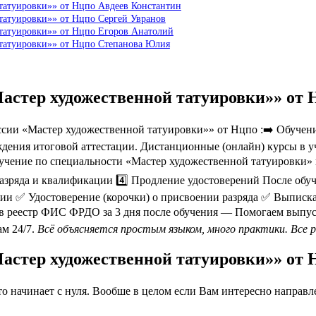
татуировки»» от Нцпо Авдеев Константин
татуировки»» от Нцпо Сергей Увранов
 татуировки»» от Нцпо Егоров Анатолий
 татуировки»» от Нцпо Степанова Юлия
Мастер художественной татуировки»» от
ии «Мастер художественной татуировки»» от Нцпо :➡️ Обучени
ждения итоговой аттестации. Дистанционные (онлайн) курсы в у
бучение по специальности «Мастер художественной татуировки» в
зряда и квалификации 4️⃣ Продление удостоверений После обуч
ии ✅ Удостоверение (корочки) о присвоении разряда ✅ Выписка
в реестр ФИС ФРДО за 3 дня после обучения — Помогаем выпус
м 24/7.
Всё объясняется простым языком, много практики. Все 
Мастер художественной татуировки»» от
 начинает с нуля. Вообше в целом если Вам интересно направлен