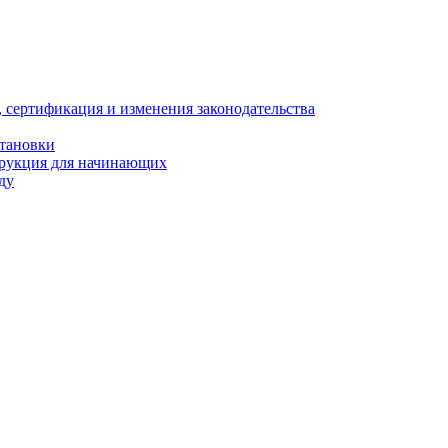
, сертификация и изменения законодательства
становки
трукция для начинающих
ду