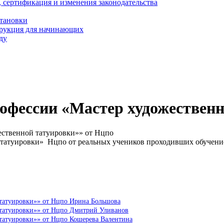
, сертификация и изменения законодательства
становки
трукция для начинающих
ду
офессии «Мастер художественн
ественной татуировки»» от Нцпо
 татуировки» Нцпо от реальных учеников проходивших обучени
 татуировки»» от Нцпо Ирина Большова
 татуировки»» от Нцпо Дмитрий Уливанов
 татуировки»» от Нцпо Кошерева Валентина