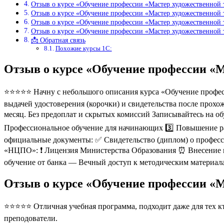
Отзыв о курсе «Обучение профессии «Мастер художественной 
Отзыв о курсе «Обучение профессии «Мастер художественной 
Отзыв о курсе «Обучение профессии «Мастер художественной
Отзыв о курсе «Обучение профессии «Мастер художественной
📩 Обратная связь
Похожие курсы 1С:
Отзыв о курсе «Обучение профессии «
⭐⭐⭐⭐⭐ Начну с небольшого описания курса «Обучение професс
выдачей удостоверения (корочки) и свидетельства после прохо
месяц. Без предоплат и скрытых комиссий Записывайтесь на о
Профессиональное обучение для начинающих 3️⃣ Повышение ра
официальные документы: ✅ Свидетельство (диплом) о професс
«НЦПО»: ❗️ Лицензия Министерства Образования ⏰ Внесение 
обучение от банка — Вечный доступ к методическим материала
Отзыв о курсе «Обучение профессии «
⭐⭐⭐⭐⭐ Отличная учебная программа, подходит даже для тех кто
преподователи.