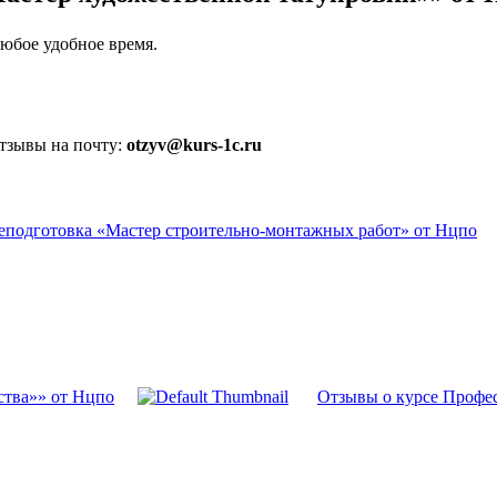
юбое удобное время.
отзывы на почту:
otzyv@kurs-1c.ru
еподготовка «Мастер строительно-монтажных работ» от Нцпо
ства»» от Нцпо
Отзывы о курсе Профе