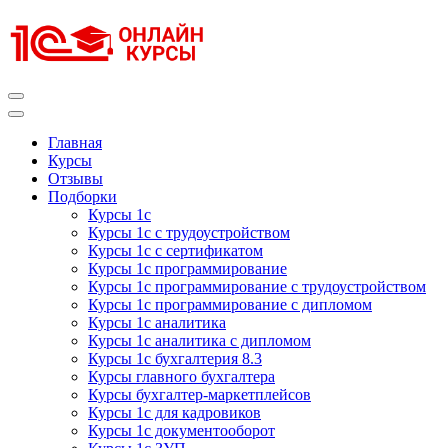
Перейти
к
содержимому
(нажмите
Enter)
Курсы 1С
Курсы 1С официальная сертификация
Главная
Курсы
Отзывы
Подборки
Курсы 1с
Курсы 1с с трудоустройством
Курсы 1с с сертификатом
Курсы 1с программирование
Курсы 1с программирование с трудоустройством
Курсы 1с программирование с дипломом
Курсы 1с аналитика
Курсы 1с аналитика с дипломом
Курсы 1с бухгалтерия 8.3
Курсы главного бухгалтера
Курсы бухгалтер-маркетплейсов
Курсы 1с для кадровиков
Курсы 1с документооборот