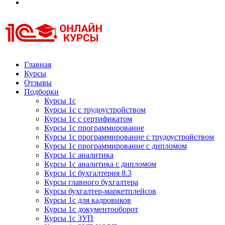
Курсы 1С
Курсы 1С официальная сертификация
Главная
Курсы
Отзывы
Подборки
Курсы 1с
Курсы 1с с трудоустройством
Курсы 1с с сертификатом
Курсы 1с программирование
Курсы 1с программирование с трудоустройством
Курсы 1с программирование с дипломом
Курсы 1с аналитика
Курсы 1с аналитика с дипломом
Курсы 1с бухгалтерия 8.3
Курсы главного бухгалтера
Курсы бухгалтер-маркетплейсов
Курсы 1с для кадровиков
Курсы 1с документооборот
Курсы 1с ЗУП