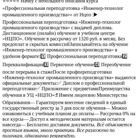
⭐⭐⭐⭐⭐ Начну с небольшого описания курса
«Профессиональная переподготовка «Инженер-технолог
промышленного производства»» от Нцпо :▶️
Профессиональная переподготовка «Инженер-технолог
промышленного производства» с выдачей диплома.
Дистанционное (онлайн) обучение в учебном центре
«НЦПО». Обучение в рассрочку от 1320 руб. в месяц. Без
предоплат и скрытых комиссийЗаписывайтесь на обучение
«Инженер-технолог промышленного производства» в
удобном формате:1️⃣ Профессиональная переподготовка2️⃣
Переквалификация3️⃣ Первичное обучение4️⃣ Переобучение
после перерыва в стажеПосле профпереподготовки
«Инженер-технолог промышленного производства» выдаются
официальные документы:✅ Диплом о профессиональной
переподготовке✅ Приложение с предметамиПреимущества
обучения в УЦ «НЦПО»:❗️ Имеем лицензию Министерства
Образования— Гарантируем внесение сведений в единый
государственный реестр за 3 дня после обучения— Можно
ознакомиться с учебным планом до оплаты— Рассрочка 0% на
все курсы— Доступ к методическим материалам остается
навсегда— Бесплатно доставим документы.
Всё объясняется
простым языком, много практики. Все разложено по
полочкам, однозначно рекомендую.