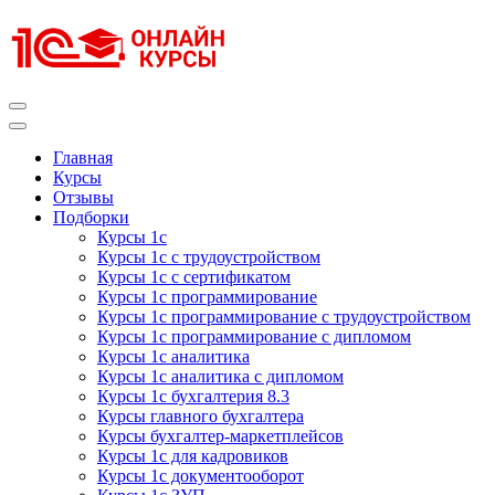
Перейти
к
содержимому
(нажмите
Enter)
Курсы 1С
Курсы 1С официальная сертификация
Главная
Курсы
Отзывы
Подборки
Курсы 1с
Курсы 1с с трудоустройством
Курсы 1с с сертификатом
Курсы 1с программирование
Курсы 1с программирование с трудоустройством
Курсы 1с программирование с дипломом
Курсы 1с аналитика
Курсы 1с аналитика с дипломом
Курсы 1с бухгалтерия 8.3
Курсы главного бухгалтера
Курсы бухгалтер-маркетплейсов
Курсы 1с для кадровиков
Курсы 1с документооборот