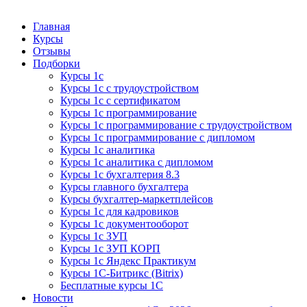
Курсы 1С
Курсы 1С официальная сертификация
Главная
Курсы
Отзывы
Подборки
Курсы 1с
Курсы 1с с трудоустройством
Курсы 1с с сертификатом
Курсы 1с программирование
Курсы 1с программирование с трудоустройством
Курсы 1с программирование с дипломом
Курсы 1с аналитика
Курсы 1с аналитика с дипломом
Курсы 1с бухгалтерия 8.3
Курсы главного бухгалтера
Курсы бухгалтер-маркетплейсов
Курсы 1с для кадровиков
Курсы 1с документооборот
Курсы 1с ЗУП
Курсы 1с ЗУП КОРП
Курсы 1с Яндекс Практикум
Курсы 1С-Битрикс (Bitrix)
Бесплатные курсы 1С
Новости