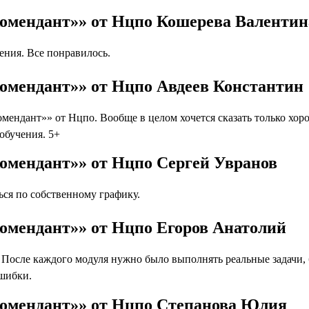
Комендант»» от Нцпо Кошерева Валентин
ния. Все понравилось.
омендант»» от Нцпо Авдеев Константин
ендант»» от Нцпо. Вообще в целом хочется сказать только хо
 обучения. 5+
омендант»» от Нцпо Сергей Увранов
ся по собственному графику.
омендант»» от Нцпо Егоров Анатолий
осле каждого модуля нужно было выполнять реальные задачи, бл
ошибки.
Комендант»» от Нцпо Степанова Юлия