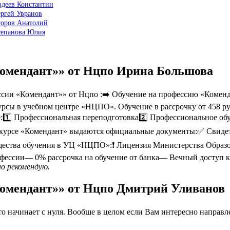
вдеев Константин
ергей Увранов
горов Анатолий
тепанова Юлия
Комендант»» от Нцпо Ирина Большова
ии «Комендант»» от Нцпо :➡️ Обучение на профессию «Комендан
рсы в учебном центре «НЦПО». Обучение в рассрочку от 458 ру
е:1️⃣ Профессиональная переподготовка2️⃣ Профессиональное о
курсе «Комендант» выдаются официальные документы:✅ Свидете
ества обучения в УЦ «НЦПО»:❗️ Лицензия Министерства Образ
фессии— 0% рассрочка на обучение от банка— Вечный доступ к
но рекомендую.
Комендант»» от Нцпо Дмитрий Уливанов
 начинает с нуля. Вообше в целом если Вам интересно направлен