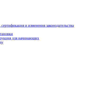
, сертификация и изменения законодательства
становки
трукция для начинающих
ду