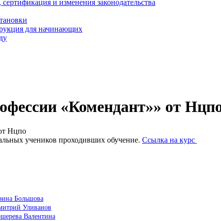
, сертификация и изменения законодательства
становки
трукция для начинающих
ду
офессии «Комендант»» от Нцп
от Нцпо
альных учеников проходивших обучение.
Ссылка на курс
рина Большова
Дмитрий Уливанов
ошерева Валентина