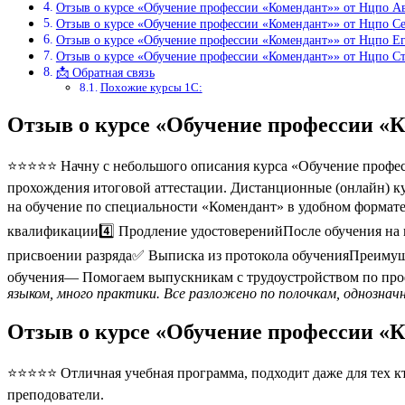
Отзыв о курсе «Обучение профессии «Комендант»» от Нцпо А
Отзыв о курсе «Обучение профессии «Комендант»» от Нцпо С
Отзыв о курсе «Обучение профессии «Комендант»» от Нцпо Е
Отзыв о курсе «Обучение профессии «Комендант»» от Нцпо С
📩 Обратная связь
Похожие курсы 1С:
Отзыв о курсе «Обучение профессии «
⭐⭐⭐⭐⭐ Начну с небольшого описания курса «Обучение професс
прохождения итоговой аттестации. Дистанционные (онлайн) ку
на обучение по специальности «Комендант» в удобном формат
квалификации4️⃣ Продление удостоверенийПосле обучения на 
присвоении разряда✅ Выписка из протокола обученияПреимущ
обучения— Помогаем выпускникам с трудоустройством по про
языком, много практики. Все разложено по полочкам, однознач
Отзыв о курсе «Обучение профессии «
⭐⭐⭐⭐⭐ Отличная учебная программа, подходит даже для тех кто
преподователи.