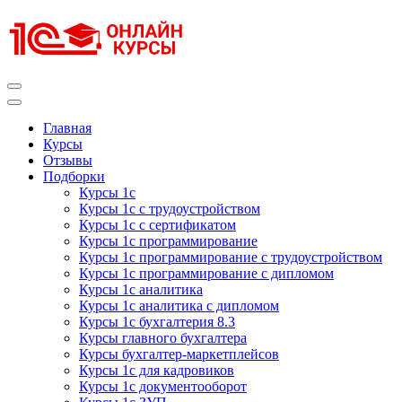
Перейти
к
содержимому
(нажмите
Enter)
Курсы 1С
Курсы 1С официальная сертификация
Главная
Курсы
Отзывы
Подборки
Курсы 1с
Курсы 1с с трудоустройством
Курсы 1с с сертификатом
Курсы 1с программирование
Курсы 1с программирование с трудоустройством
Курсы 1с программирование с дипломом
Курсы 1с аналитика
Курсы 1с аналитика с дипломом
Курсы 1с бухгалтерия 8.3
Курсы главного бухгалтера
Курсы бухгалтер-маркетплейсов
Курсы 1с для кадровиков
Курсы 1с документооборот