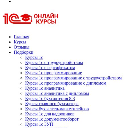
Курсы 1С
Курсы 1С официальная сертификация
Главная
Курсы
Отзывы
Подборки
Курсы 1с
Курсы 1с с трудоустройством
Курсы 1с с сертификатом
Курсы 1с программирование
Курсы 1с программирование с трудоустройством
Курсы 1с программирование с дипломом
Курсы 1с аналитика
Курсы 1с аналитика с дипломом
Курсы 1с бухгалтерия 8.3
Курсы главного бухгалтера
Курсы бухгалтер-маркетплейсов
Курсы 1с для кадровиков
Курсы 1с документооборот
Курсы 1с ЗУП