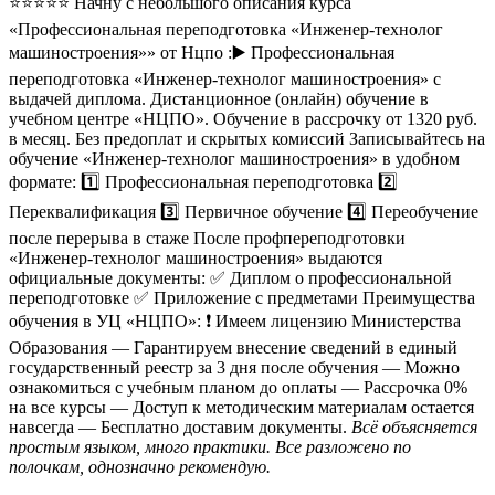
⭐⭐⭐⭐⭐ Начну с небольшого описания курса
«Профессиональная переподготовка «Инженер-технолог
машиностроения»» от Нцпо :▶️ Профессиональная
переподготовка «Инженер-технолог машиностроения» с
выдачей диплома. Дистанционное (онлайн) обучение в
учебном центре «НЦПО». Обучение в рассрочку от 1320 руб.
в месяц. Без предоплат и скрытых комиссий Записывайтесь на
обучение «Инженер-технолог машиностроения» в удобном
формате: 1️⃣ Профессиональная переподготовка 2️⃣
Переквалификация 3️⃣ Первичное обучение 4️⃣ Переобучение
после перерыва в стаже После профпереподготовки
«Инженер-технолог машиностроения» выдаются
официальные документы: ✅ Диплом о профессиональной
переподготовке ✅ Приложение с предметами Преимущества
обучения в УЦ «НЦПО»: ❗️ Имеем лицензию Министерства
Образования — Гарантируем внесение сведений в единый
государственный реестр за 3 дня после обучения — Можно
ознакомиться с учебным планом до оплаты — Рассрочка 0%
на все курсы — Доступ к методическим материалам остается
навсегда — Бесплатно доставим документы.
Всё объясняется
простым языком, много практики. Все разложено по
полочкам, однозначно рекомендую.