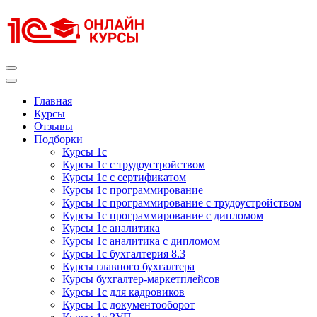
Перейти
к
содержимому
(нажмите
Enter)
Курсы 1С
Курсы 1С официальная сертификация
Главная
Курсы
Отзывы
Подборки
Курсы 1с
Курсы 1с с трудоустройством
Курсы 1с с сертификатом
Курсы 1с программирование
Курсы 1с программирование с трудоустройством
Курсы 1с программирование с дипломом
Курсы 1с аналитика
Курсы 1с аналитика с дипломом
Курсы 1с бухгалтерия 8.3
Курсы главного бухгалтера
Курсы бухгалтер-маркетплейсов
Курсы 1с для кадровиков
Курсы 1с документооборот