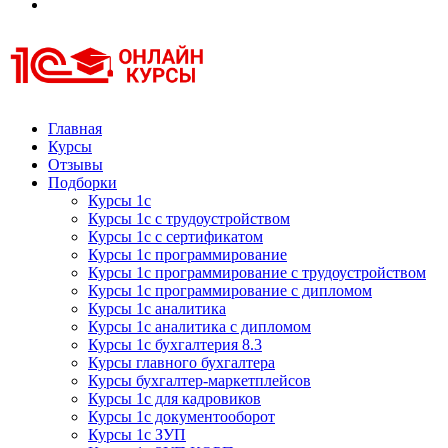
Курсы 1С
Курсы 1С официальная сертификация
Главная
Курсы
Отзывы
Подборки
Курсы 1с
Курсы 1с с трудоустройством
Курсы 1с с сертификатом
Курсы 1с программирование
Курсы 1с программирование с трудоустройством
Курсы 1с программирование с дипломом
Курсы 1с аналитика
Курсы 1с аналитика с дипломом
Курсы 1с бухгалтерия 8.3
Курсы главного бухгалтера
Курсы бухгалтер-маркетплейсов
Курсы 1с для кадровиков
Курсы 1с документооборот
Курсы 1с ЗУП