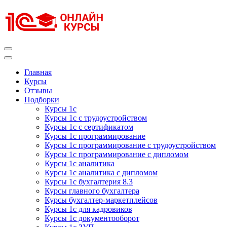
Перейти
к
содержимому
(нажмите
Enter)
Курсы 1С
Курсы 1С официальная сертификация
Главная
Курсы
Отзывы
Подборки
Курсы 1с
Курсы 1с с трудоустройством
Курсы 1с с сертификатом
Курсы 1с программирование
Курсы 1с программирование с трудоустройством
Курсы 1с программирование с дипломом
Курсы 1с аналитика
Курсы 1с аналитика с дипломом
Курсы 1с бухгалтерия 8.3
Курсы главного бухгалтера
Курсы бухгалтер-маркетплейсов
Курсы 1с для кадровиков
Курсы 1с документооборот