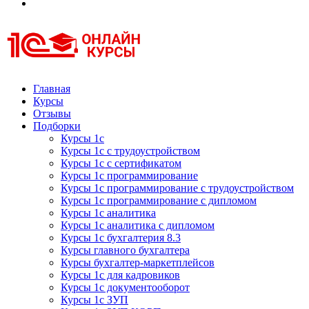
Курсы 1С
Курсы 1С официальная сертификация
Главная
Курсы
Отзывы
Подборки
Курсы 1с
Курсы 1с с трудоустройством
Курсы 1с с сертификатом
Курсы 1с программирование
Курсы 1с программирование с трудоустройством
Курсы 1с программирование с дипломом
Курсы 1с аналитика
Курсы 1с аналитика с дипломом
Курсы 1с бухгалтерия 8.3
Курсы главного бухгалтера
Курсы бухгалтер-маркетплейсов
Курсы 1с для кадровиков
Курсы 1с документооборот
Курсы 1с ЗУП