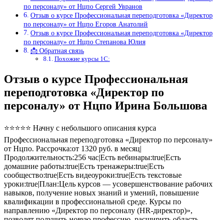
по персоналу» от Нцпо Сергей Увранов
Отзыв о курсе Профессиональная переподготовка «Директор
по персоналу» от Нцпо Егоров Анатолий
Отзыв о курсе Профессиональная переподготовка «Директор
по персоналу» от Нцпо Степанова Юлия
📩 Обратная связь
Похожие курсы 1С:
Отзыв о курсе Профессиональная
переподготовка «Директор по
персоналу» от Нцпо Ирина Большова
⭐⭐⭐⭐⭐ Начну с небольшого описания курса
Профессиональная переподготовка «Директор по персоналу»
от Нцпо. Рассрочка:от 1320 руб. в месяц|
Продолжительность:256 час|Есть вебинары:true|Есть
домашние работы:true|Есть тренажеры:true|Есть
сообщество:true|Есть видеоуроки:true|Есть текстовые
уроки:true|План:Цель курсов — усовершенствование рабочих
навыков, получение новых знаний и умений, повышение
квалификации в профессиональной среде. Курсы по
направлению «Директор по персоналу (HR-директор)»,
позволят получить новую профессию, расширить область