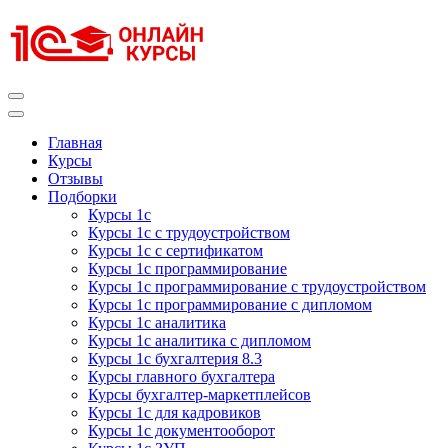
Перейти
к
содержимому
(нажмите
Enter)
Курсы 1С
Курсы 1С официальная сертификация
Главная
Курсы
Отзывы
Подборки
Курсы 1с
Курсы 1с с трудоустройством
Курсы 1с с сертификатом
Курсы 1с программирование
Курсы 1с программирование с трудоустройством
Курсы 1с программирование с дипломом
Курсы 1с аналитика
Курсы 1с аналитика с дипломом
Курсы 1с бухгалтерия 8.3
Курсы главного бухгалтера
Курсы бухгалтер-маркетплейсов
Курсы 1с для кадровиков
Курсы 1с документооборот