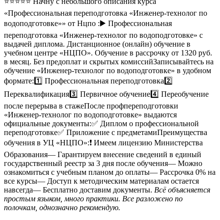
⭐⭐⭐⭐⭐ Начну с небольшого описания курса
«Профессиональная переподготовка «Инженер-технолог по
водоподготовке»» от Нцпо :▶️ Профессиональная
переподготовка «Инженер-технолог по водоподготовке» с
выдачей диплома. Дистанционное (онлайн) обучение в
учебном центре «НЦПО». Обучение в рассрочку от 1320 руб.
в месяц. Без предоплат и скрытых комиссийЗаписывайтесь на
обучение «Инженер-технолог по водоподготовке» в удобном
формате:1️⃣ Профессиональная переподготовка2️⃣
Переквалификация3️⃣ Первичное обучение4️⃣ Переобучение
после перерыва в стажеПосле профпереподготовки
«Инженер-технолог по водоподготовке» выдаются
официальные документы:✅ Диплом о профессиональной
переподготовке✅ Приложение с предметамиПреимущества
обучения в УЦ «НЦПО»:❗️ Имеем лицензию Министерства
Образования— Гарантируем внесение сведений в единый
государственный реестр за 3 дня после обучения— Можно
ознакомиться с учебным планом до оплаты— Рассрочка 0% на
все курсы— Доступ к методическим материалам остается
навсегда— Бесплатно доставим документы.
Всё объясняется
простым языком, много практики. Все разложено по
полочкам, однозначно рекомендую.