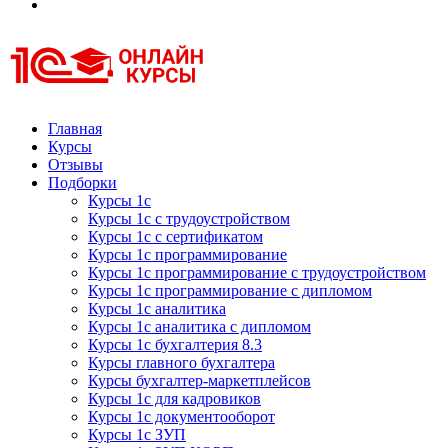
Курсы 1С
Курсы 1С официальная сертификация
Главная
Курсы
Отзывы
Подборки
Курсы 1с
Курсы 1с с трудоустройством
Курсы 1с с сертификатом
Курсы 1с программирование
Курсы 1с программирование с трудоустройством
Курсы 1с программирование с дипломом
Курсы 1с аналитика
Курсы 1с аналитика с дипломом
Курсы 1с бухгалтерия 8.3
Курсы главного бухгалтера
Курсы бухгалтер-маркетплейсов
Курсы 1с для кадровиков
Курсы 1с документооборот
Курсы 1с ЗУП