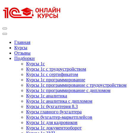
Перейти
к
содержимому
(нажмите
Enter)
Курсы 1С
Курсы 1С официальная сертификация
Главная
Курсы
Отзывы
Подборки
Курсы 1с
Курсы 1с с трудоустройством
Курсы 1с с сертификатом
Курсы 1с программирование
Курсы 1с программирование с трудоустройством
Курсы 1с программирование с дипломом
Курсы 1с аналитика
Курсы 1с аналитика с дипломом
Курсы 1с бухгалтерия 8.3
Курсы главного бухгалтера
Курсы бухгалтер-маркетплейсов
Курсы 1с для кадровиков
Курсы 1с документооборот