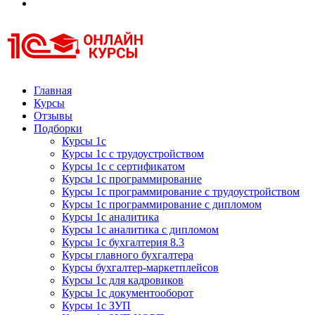
Курсы 1С
Курсы 1С официальная сертификация
Главная
Курсы
Отзывы
Подборки
Курсы 1с
Курсы 1с с трудоустройством
Курсы 1с с сертификатом
Курсы 1с программирование
Курсы 1с программирование с трудоустройством
Курсы 1с программирование с дипломом
Курсы 1с аналитика
Курсы 1с аналитика с дипломом
Курсы 1с бухгалтерия 8.3
Курсы главного бухгалтера
Курсы бухгалтер-маркетплейсов
Курсы 1с для кадровиков
Курсы 1с документооборот
Курсы 1с ЗУП