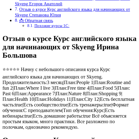
Skyeng Егоров Анатолий
Отзыв о курсе Курс английского языка для начинающих от
Skyeng Степанова Юлия
📩 Обратная связь
Похожие курсы 1С:
Отзыв о курсе Курс английского языка
для начинающих от Skyeng Ирина
Большова
⭐⭐⭐⭐⭐ Начну с небольшого описания курса Курс
английского языка для начинающих от Skyeng.
Продолжительность:3 месяц|План:People 1|План:Routine and
fun 2|План:Where I live 3|План:Free time 4|План:Food 5|План:
Past 6|План:Appearance 7|План:Nature 8|План:Shopping 9|
План:Health 10|План:Holidays 11|План:City 12|Есть бесплатная
часть:true|Есть сообщество:true|Есть тренажеры:true|Формат
обучения:С преподавателем|Тип обучения:Курс|Есть
вебинары:true|Есть домашние работы:true Всё объясняется
простым языком, много практики. Все разложено по
полочкам, однозначно рекомендую.