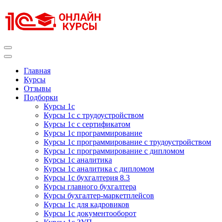
Перейти
к
содержимому
(нажмите
Enter)
Курсы 1С
Курсы 1С официальная сертификация
Главная
Курсы
Отзывы
Подборки
Курсы 1с
Курсы 1с с трудоустройством
Курсы 1с с сертификатом
Курсы 1с программирование
Курсы 1с программирование с трудоустройством
Курсы 1с программирование с дипломом
Курсы 1с аналитика
Курсы 1с аналитика с дипломом
Курсы 1с бухгалтерия 8.3
Курсы главного бухгалтера
Курсы бухгалтер-маркетплейсов
Курсы 1с для кадровиков
Курсы 1с документооборот