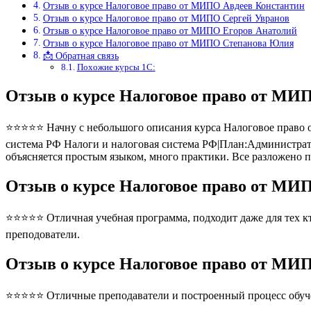
Отзыв о курсе Налоговое право от МИПО Авдеев Константин
Отзыв о курсе Налоговое право от МИПО Сергей Увранов
Отзыв о курсе Налоговое право от МИПО Егоров Анатолий
Отзыв о курсе Налоговое право от МИПО Степанова Юлия
📩 Обратная связь
Похожие курсы 1С:
Отзыв о курсе Налоговое право от М
⭐⭐⭐⭐⭐ Начну с небольшого описания курса Налоговое право 
система РФ Налоги и налоговая система РФ|План:Администрат
объясняется простым языком, много практики. Все разложено 
Отзыв о курсе Налоговое право от М
⭐⭐⭐⭐⭐ Отличная учебная программа, подходит даже для тех кто
преподователи.
Отзыв о курсе Налоговое право от МИ
⭐⭐⭐⭐⭐ Отличные преподаватели и построенный процесс обуче