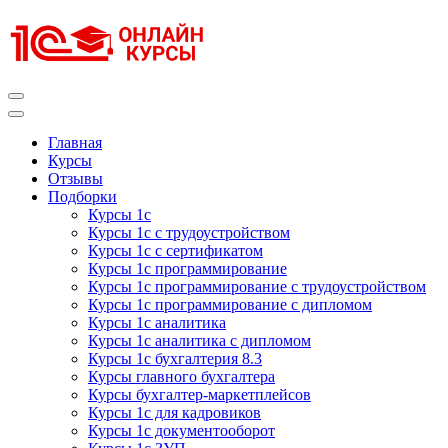
Перейти
к
содержимому
(нажмите
Enter)
Курсы 1С
Курсы 1С официальная сертификация
Главная
Курсы
Отзывы
Подборки
Курсы 1с
Курсы 1с с трудоустройством
Курсы 1с с сертификатом
Курсы 1с программирование
Курсы 1с программирование с трудоустройством
Курсы 1с программирование с дипломом
Курсы 1с аналитика
Курсы 1с аналитика с дипломом
Курсы 1с бухгалтерия 8.3
Курсы главного бухгалтера
Курсы бухгалтер-маркетплейсов
Курсы 1с для кадровиков
Курсы 1с документооборот