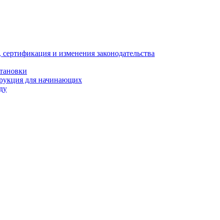
, сертификация и изменения законодательства
становки
трукция для начинающих
ду