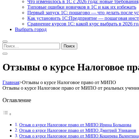
Что изменилось в 1С с 2026 года: новые требования
Типовые ошибки новичков в 1С и как их избежать
Первый запуск 1С: пошагово — что делать после у
Как установить 1С:Предприятие — пошаговая инс
Сравнение курсов 1С: какой курс выбрать в 2026 го
Выбрать город
Найти:
Отзывы о курсе Налоговое п
Главная
>
Отзывы о курсе Налоговое право от МИПО
Отзывы о курсе Налоговое право от МИПО от реальных учени
Оглавление
Отзыв о курсе Налоговое право от МИПО Ирина Большова
Отзыв о курсе Налоговое право от МИПО Дмитрий Уливанов
Отзыв о курсе Налоговое право от МИПО Кошерева Валентина