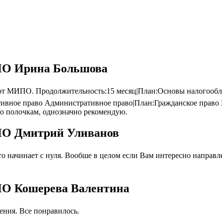
ИПО Ирина Большова
от МИПО. Продолжительность:15 месяц|План:Основы налогообл
ивное право Административное право|План:Гражданское право Г
по полочкам, однозначно рекомендую.
ИПО Дмитрий Уливанов
 начинает с нуля. Вообше в целом если Вам интересно направлен
ПО Кошерева Валентина
ния. Все понравилось.