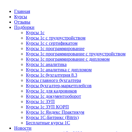
Курсы 1С
Курсы 1С официальная сертификация
Главная
Курсы
Отзывы
Подборки
Курсы 1с
Курсы 1с с трудоустройством
Курсы 1с с сертификатом
Курсы 1с программирование
Курсы 1с программирование с трудоустройством
Курсы 1с программирование с дипломом
Курсы 1с аналитика
Курсы 1с аналитика с дипломом
Курсы 1с бухгалтерия 8.3
Курсы главного бухгалтера
Курсы бухгалтер-маркетплейсов
Курсы 1с для кадровиков
Курсы 1с документооборот
Курсы 1с ЗУП
Курсы 1с ЗУП КОРП
Курсы 1с Яндекс Практикум
Курсы 1С-Битрикс (Bitrix)
Бесплатные курсы 1С
Новости