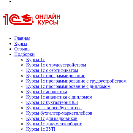
Курсы 1С
Курсы 1С официальная сертификация
Главная
Курсы
Отзывы
Подборки
Курсы 1с
Курсы 1с с трудоустройством
Курсы 1с с сертификатом
Курсы 1с программирование
Курсы 1с программирование с трудоустройством
Курсы 1с программирование с дипломом
Курсы 1с аналитика
Курсы 1с аналитика с дипломом
Курсы 1с бухгалтерия 8.3
Курсы главного бухгалтера
Курсы бухгалтер-маркетплейсов
Курсы 1с для кадровиков
Курсы 1с документооборот
Курсы 1с ЗУП