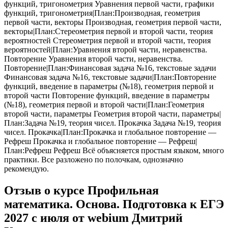
функций, тригонометрия Уравнения первой части, графики
функций, тригонометрия|План:Производная, геометрия
первой части, векторы Производная, геометрия первой части,
векторы|План:Стереометрия первой и второй части, теория
вероятностей Стереометрия первой и второй части, теория
вероятностей|План:Уравнения второй части, неравенства.
Повторение Уравнения второй части, неравенства.
Повторение|План:Финансовая задача №16, текстовые задачи
Финансовая задача №16, текстовые задачи|План:Повторение
функций, введение в параметры (№18), геометрия первой и
второй части Повторение функций, введение в параметры
(№18), геометрия первой и второй части|План:Геометрия
второй части, параметры Геометрия второй части, параметры|
План:Задача №19, теория чисел. Прокачка Задача №19, теория
чисел. Прокачка|План:Прокачка и глобальное повторение —
Рефреш Прокачка и глобальное повторение — Рефреш|
План:Рефреш Рефреш Всё объясняется простым языком, много
практики. Все разложено по полочкам, однозначно
рекомендую.
Отзыв о курсе Профильная
математика. Основа. Подготовка к ЕГЭ
2027 с июля от webium Дмитрий