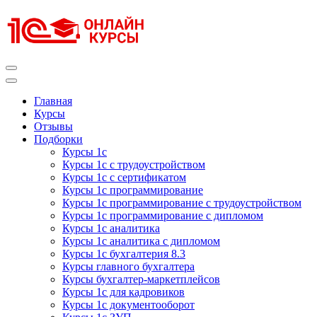
Перейти
к
содержимому
(нажмите
Enter)
Курсы 1С
Курсы 1С официальная сертификация
Главная
Курсы
Отзывы
Подборки
Курсы 1с
Курсы 1с с трудоустройством
Курсы 1с с сертификатом
Курсы 1с программирование
Курсы 1с программирование с трудоустройством
Курсы 1с программирование с дипломом
Курсы 1с аналитика
Курсы 1с аналитика с дипломом
Курсы 1с бухгалтерия 8.3
Курсы главного бухгалтера
Курсы бухгалтер-маркетплейсов
Курсы 1с для кадровиков
Курсы 1с документооборот