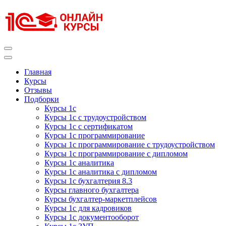
Перейти
к
содержимому
(нажмите
Enter)
Курсы 1С
Курсы 1С официальная сертификация
Главная
Курсы
Отзывы
Подборки
Курсы 1с
Курсы 1с с трудоустройством
Курсы 1с с сертификатом
Курсы 1с программирование
Курсы 1с программирование с трудоустройством
Курсы 1с программирование с дипломом
Курсы 1с аналитика
Курсы 1с аналитика с дипломом
Курсы 1с бухгалтерия 8.3
Курсы главного бухгалтера
Курсы бухгалтер-маркетплейсов
Курсы 1с для кадровиков
Курсы 1с документооборот