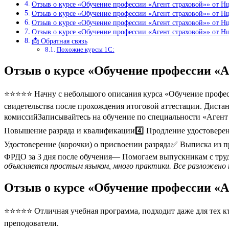
Отзыв о курсе «Обучение профессии «Агент страховой»» от Н
Отзыв о курсе «Обучение профессии «Агент страховой»» от Н
Отзыв о курсе «Обучение профессии «Агент страховой»» от Н
Отзыв о курсе «Обучение профессии «Агент страховой»» от 
📩 Обратная связь
Похожие курсы 1С:
Отзыв о курсе «Обучение профессии «А
⭐⭐⭐⭐⭐ Начну с небольшого описания курса «Обучение професс
свидетельства после прохождения итоговой аттестации. Диста
комиссийЗаписывайтесь на обучение по специальности «Агент 
Повышение разряда и квалификации4️⃣ Продление удостовере
Удостоверение (корочки) о присвоении разряда✅ Выписка из
ФРДО за 3 дня после обучения— Помогаем выпускникам с труд
объясняется простым языком, много практики. Все разложено 
Отзыв о курсе «Обучение профессии «А
⭐⭐⭐⭐⭐ Отличная учебная программа, подходит даже для тех кто
преподователи.