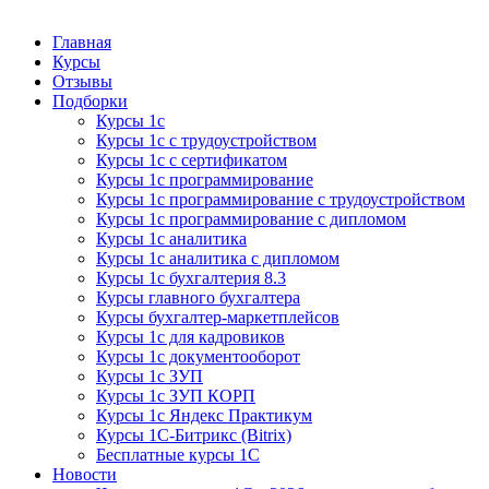
Курсы 1С
Курсы 1С официальная сертификация
Главная
Курсы
Отзывы
Подборки
Курсы 1с
Курсы 1с с трудоустройством
Курсы 1с с сертификатом
Курсы 1с программирование
Курсы 1с программирование с трудоустройством
Курсы 1с программирование с дипломом
Курсы 1с аналитика
Курсы 1с аналитика с дипломом
Курсы 1с бухгалтерия 8.3
Курсы главного бухгалтера
Курсы бухгалтер-маркетплейсов
Курсы 1с для кадровиков
Курсы 1с документооборот
Курсы 1с ЗУП
Курсы 1с ЗУП КОРП
Курсы 1с Яндекс Практикум
Курсы 1С-Битрикс (Bitrix)
Бесплатные курсы 1С
Новости