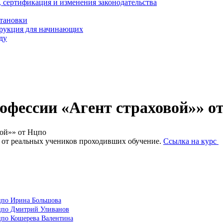
, сертификация и изменения законодательства
становки
трукция для начинающих
ду
офессии «Агент страховой»» о
вой»» от Нцпо
 от реальных учеников проходивших обучение.
Ссылка на курс
Нцпо Ирина Большова
Нцпо Дмитрий Уливанов
цпо Кошерева Валентина