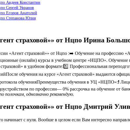
цпо Авдеев Константин
цпо Сергей Увранов
цпо Егоров Анатолий
Нцпо Степанова Юлия
гент страховой»» от Нцпо Ирина Больш
ии «Агент страховой»» от Нцпо :➡️ Обучение на профессию «Аг
нционные (онлайн) курсы в учебном центре «НЦПО». Обучение в р
страховой» в удобном формате:1️⃣ Профессиональная переподго
нийПосле обучения на курсе «Агент страховой» выдаются офиц
 протокола обученияПреимущества обучения в УЦ «НЦПО»:❗️ Ли
оустройством по профессии— 0% рассрочка на обучение от бан
по полочкам, однозначно рекомендую.
гент страховой»» от Нцпо Дмитрий Ули
 начинает с нуля. Вообше в целом если Вам интересно направлен