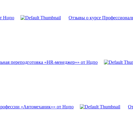
от Нцпо
Отзывы о курсе Профессиональ
льная переподготовка «HR-менеджер»» от Нцпо
профессии «Автомеханик»» от Нцпо
От