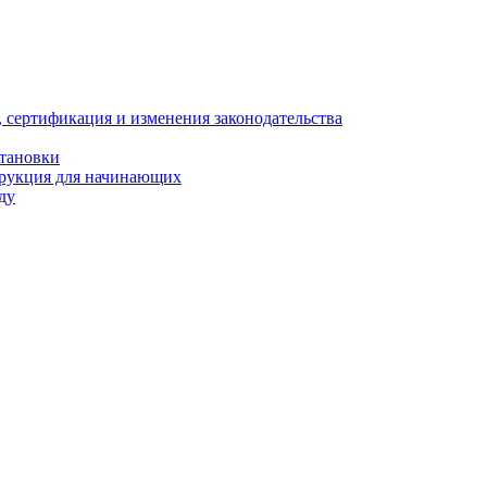
, сертификация и изменения законодательства
становки
трукция для начинающих
ду