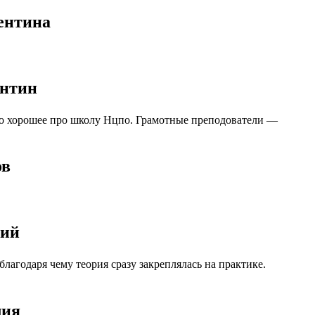
ентина
антин
ко хорошее про школу Нцпо. Грамотные преподователи —
ов
лий
агодаря чему теория сразу закреплялась на практике.
лия