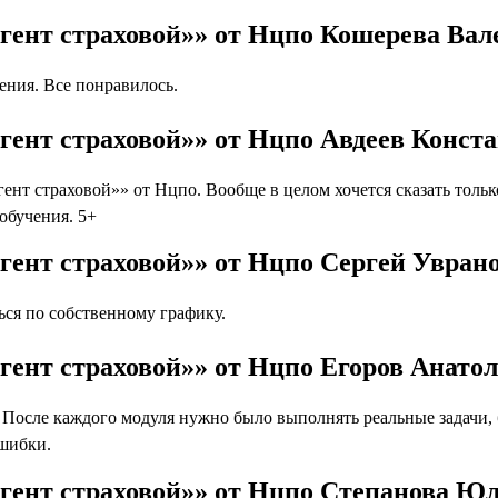
гент страховой»» от Нцпо Кошерева Вал
ния. Все понравилось.
гент страховой»» от Нцпо Авдеев Конст
нт страховой»» от Нцпо. Вообще в целом хочется сказать толь
 обучения. 5+
гент страховой»» от Нцпо Сергей Увран
ся по собственному графику.
гент страховой»» от Нцпо Егоров Анато
осле каждого модуля нужно было выполнять реальные задачи, бл
ошибки.
Агент страховой»» от Нцпо Степанова Ю