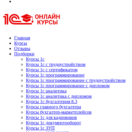
Курсы 1С
Курсы 1С официальная сертификация
Главная
Курсы
Отзывы
Подборки
Курсы 1с
Курсы 1с с трудоустройством
Курсы 1с с сертификатом
Курсы 1с программирование
Курсы 1с программирование с трудоустройством
Курсы 1с программирование с дипломом
Курсы 1с аналитика
Курсы 1с аналитика с дипломом
Курсы 1с бухгалтерия 8.3
Курсы главного бухгалтера
Курсы бухгалтер-маркетплейсов
Курсы 1с для кадровиков
Курсы 1с документооборот
Курсы 1с ЗУП