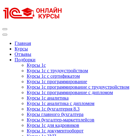
Перейти
к
содержимому
(нажмите
Enter)
Курсы 1С
Курсы 1С официальная сертификация
Главная
Курсы
Отзывы
Подборки
Курсы 1с
Курсы 1с с трудоустройством
Курсы 1с с сертификатом
Курсы 1с программирование
Курсы 1с программирование с трудоустройством
Курсы 1с программирование с дипломом
Курсы 1с аналитика
Курсы 1с аналитика с дипломом
Курсы 1с бухгалтерия 8.3
Курсы главного бухгалтера
Курсы бухгалтер-маркетплейсов
Курсы 1с для кадровиков
Курсы 1с документооборот