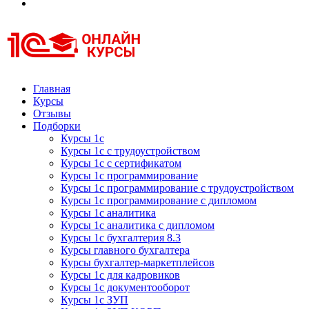
Курсы 1С
Курсы 1С официальная сертификация
Главная
Курсы
Отзывы
Подборки
Курсы 1с
Курсы 1с с трудоустройством
Курсы 1с с сертификатом
Курсы 1с программирование
Курсы 1с программирование с трудоустройством
Курсы 1с программирование с дипломом
Курсы 1с аналитика
Курсы 1с аналитика с дипломом
Курсы 1с бухгалтерия 8.3
Курсы главного бухгалтера
Курсы бухгалтер-маркетплейсов
Курсы 1с для кадровиков
Курсы 1с документооборот
Курсы 1с ЗУП