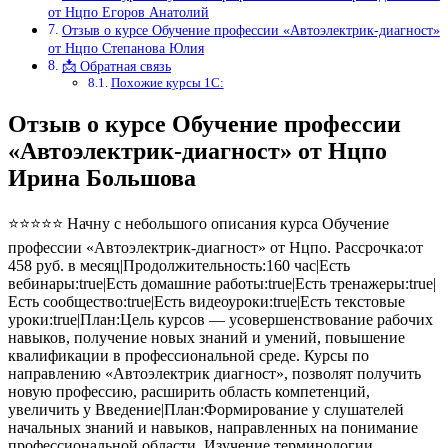
от Нцпо Егоров Анатолий
Отзыв о курсе Обучение профессии «Автоэлектрик-диагност»
от Нцпо Степанова Юлия
📩 Обратная связь
Похожие курсы 1С:
Отзыв о курсе Обучение профессии
«Автоэлектрик-диагност» от Нцпо
Ирина Большова
⭐⭐⭐⭐⭐ Начну с небольшого описания курса Обучение
профессии «Автоэлектрик-диагност» от Нцпо. Рассрочка:от
458 руб. в месяц|Продолжительность:160 час|Есть
вебинары:true|Есть домашние работы:true|Есть тренажеры:true|
Есть сообщество:true|Есть видеоуроки:true|Есть текстовые
уроки:true|План:Цель курсов — усовершенствование рабочих
навыков, получение новых знаний и умений, повышение
квалификации в профессиональной среде. Курсы по
направлению «Автоэлектрик диагност», позволят получить
новую профессию, расширить область компетенций,
увеличить у Введение|План:Формирование у слушателей
начальных знаний и навыков, направленных на понимание
профессиональной области. Изучение терминологии,