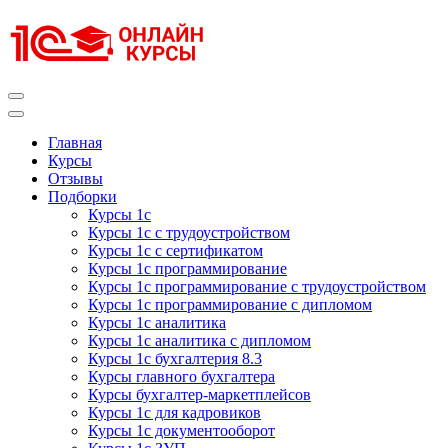
Перейти
к
содержимому
(нажмите
Enter)
Курсы 1С
Курсы 1С официальная сертификация
Главная
Курсы
Отзывы
Подборки
Курсы 1с
Курсы 1с с трудоустройством
Курсы 1с с сертификатом
Курсы 1с программирование
Курсы 1с программирование с трудоустройством
Курсы 1с программирование с дипломом
Курсы 1с аналитика
Курсы 1с аналитика с дипломом
Курсы 1с бухгалтерия 8.3
Курсы главного бухгалтера
Курсы бухгалтер-маркетплейсов
Курсы 1с для кадровиков
Курсы 1с документооборот