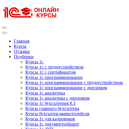
Перейти
к
содержимому
(нажмите
Enter)
Курсы 1С
Курсы 1С официальная сертификация
Главная
Курсы
Отзывы
Подборки
Курсы 1с
Курсы 1с с трудоустройством
Курсы 1с с сертификатом
Курсы 1с программирование
Курсы 1с программирование с трудоустройством
Курсы 1с программирование с дипломом
Курсы 1с аналитика
Курсы 1с аналитика с дипломом
Курсы 1с бухгалтерия 8.3
Курсы главного бухгалтера
Курсы бухгалтер-маркетплейсов
Курсы 1с для кадровиков
Курсы 1с документооборот