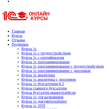
Курсы 1С
Курсы 1С официальная сертификация
Главная
Курсы
Отзывы
Подборки
Курсы 1с
Курсы 1с с трудоустройством
Курсы 1с с сертификатом
Курсы 1с программирование
Курсы 1с программирование с трудоустройством
Курсы 1с программирование с дипломом
Курсы 1с аналитика
Курсы 1с аналитика с дипломом
Курсы 1с бухгалтерия 8.3
Курсы главного бухгалтера
Курсы бухгалтер-маркетплейсов
Курсы 1с для кадровиков
Курсы 1с документооборот
Курсы 1с ЗУП